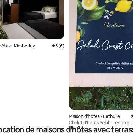
 la base de 39 commentaires : 4,67 sur 5
hôtes ⋅ Kimberley
Évaluation moyenne sur la base de 6 co
5 (6)
Maison d'hôtes ⋅ Bethulie
É
Chalet d'hôtes Selah... endroit 
ocation de maisons d'hôtes avec terras
une pause, respirer, se détend