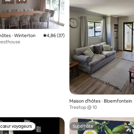
hôtes ⋅ Winterton
Évaluation moyenne sur la base de 37 commen
4,86 (37)
Guesthouse
 la base de 26 commentaires : 4,85 sur 5
Maison d'hôtes ⋅ Bloemfontein
Treetop @ 10
 cœur voyageurs
Superhôte
 cœur voyageurs
Superhôte