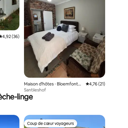
Évaluation moyenne sur la base de 36 commentaires : 4,92 sur 5
4,92 (36)
taires : 4,84 sur 5
Maison d'hôtes ⋅ Bloemfontei
Évaluation moyenne su
4,76 (21)
n
Santiieshof
èche-linge
Coup de cœur voyageurs
Coup de cœur voyageurs