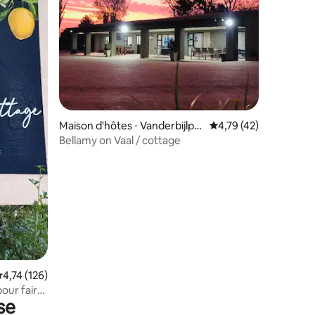
mmentaires : 5 sur 5
Maison d'hôtes ⋅ Vanderbijlpar
Évaluation moyenne su
4,79 (42)
k
Bellamy on Vaal / cottage
valuation moyenne sur la base de 126 commentaires : 4,74 sur 5
4,74 (126)
pour faire
se
re