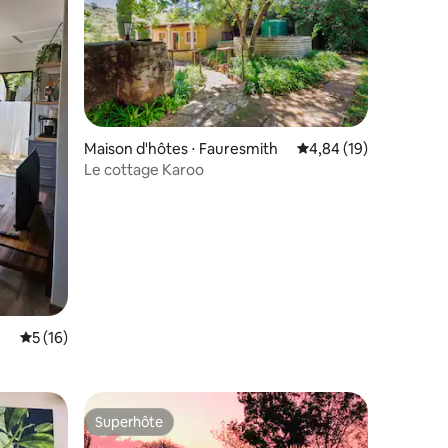
taires : 4,86 sur 5
Maison d'hôtes ⋅ Fauresmith
Évaluation moyenne su
4,84 (19)
Le cottage Karoo
Évaluation moyenne sur la base de 16 commentaires : 5 sur 5
5 (16)
Superhôte
Superhôte