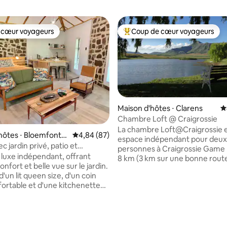
 cœur voyageurs
Coup de cœur voyageurs
 cœur voyageurs
Coups de cœur voyageurs les p
Maison d'hôtes ⋅ Clarens
É
Chambre Loft @ Craigrossie
La chambre Loft@Craigrossie e
la base de 388 commentaires : 4,86 sur 5
hôtes ⋅ Bloemfontei
Évaluation moyenne sur la base de 87 commen
4,84 (87)
espace indépendant pour deux
c jardin privé, patio et
personnes à Craigrossie Game 
 luxe indépendant, offrant
8 km (3 km sur une bonne rout
confort et belle vue sur le jardin.
gravier) à l'extérieur de Claren
 d'un lit queen size, d'un coin
direction de Golden Gate. L'es
fortable et d'une kitchenette
indépendant dispose d'une cha
sentiel pour un hébergement
avec vue sur les barrages et les
nt léger. Le design moderne
montagnes, d'un lit Queen Size
vec la pierre historique et les
literie 100 % coton, d'une salle 
en bois chaleureux pour créer
d'une kitchenette en bas. Un f