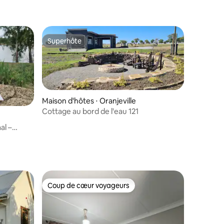
Superhôte
Superhôte
Maison d'hôtes ⋅ Oranjeville
Cottage au bord de l'eau 121
al –
mmentaires : 5 sur 5
Coup de cœur voyageurs
lus appréciés
Coup de cœur voyageurs