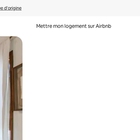
ue d'origine
Mettre mon logement sur Airbnb
sant glisser.