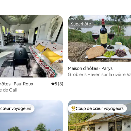
Superhôte
Superhôte
Maison d'hôtes ⋅ Parys
Grobler's Haven sur la rivière Va
ur la base de 7 commentaires : 4,57 sur 5
Barrage
hôtes ⋅ Paul Roux
Évaluation moyenne sur la base de 3 co
5 (3)
e de Gail
 cœur voyageurs
Coup de cœur voyageurs
 cœur voyageurs
Coups de cœur voyageurs les p