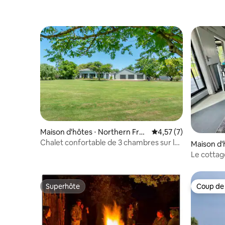
Maison d'hôtes ⋅ Northern Fre
Évaluation moyenne s
4,57 (7)
e State
Chalet confortable de 3 chambres sur le
Maison d'
barrage de Vaal
Le cottag
Superhôte
Coup de
Superhôte
Coup de