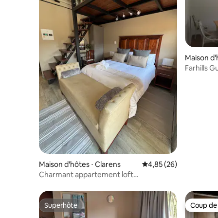
Maison d'
Farhills 
Maison d'hôtes ⋅ Clarens
Évaluation moyenne sur
4,85 (26)
Charmant appartement loft
indépendant à Clarens.
Superhôte
Coup de
Superhôte
Coup de