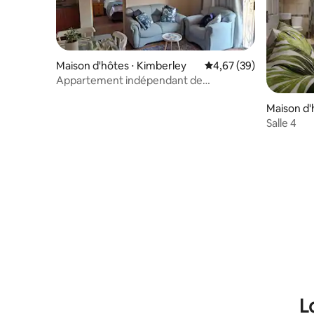
Maison d'hôtes ⋅ Kimberley
Évaluation moyenne sur
4,67 (39)
Appartement indépendant de
2 chambres
Maison d'
Salle 4
L