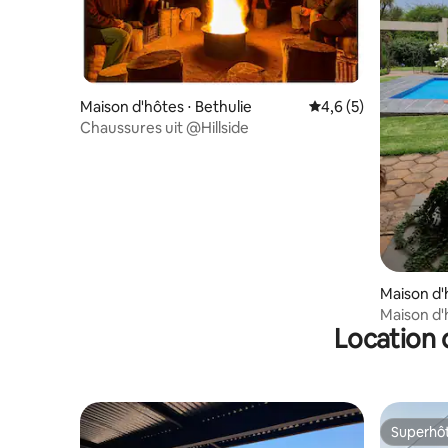
Maison d'hôtes ⋅ Bethulie
Évaluation moyenne 
4,6 (5)
Chaussures uit @Hillside
Maison d'
Maison d
Location 
paisible
Superhô
Superhô