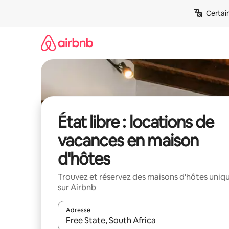
Aller
Certai
directement
au
contenu
État libre : locations de
vacances en maison
d'hôtes
Trouvez et réservez des maisons d'hôtes uniq
sur Airbnb
Adresse
Lorsque les résultats s'affichent, utilisez les flèc