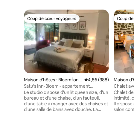
Coup de cœur voyageurs
Coup de
Coup de cœur voyageurs
Coup de
Maison d'hôtes ⋅ Bloemfont
Évaluation moyenne sur 
4,86 (388)
Maison d'
ein
n
Satu's Inn-Bloem - appartement
Chalet ave
indépendant
barbecue
Le studio dispose d'un lit queen size, d'un
Chalet de
bureau et d'une chaise, d'un fauteuil,
intimité, 
d'une table à manger avec des chaises et
Il dispose
d'une salle de bains avec douche. La
salon con
kitchenette est équipée d'une cuisinière
avec l'es
à gaz, d'un réfrigérateur, d'un mini-
indépenda
congélateur, d'un four à micro-ondes,
se marie a
d'un grille-pain et d'une bouilloire. Vous
finitions 