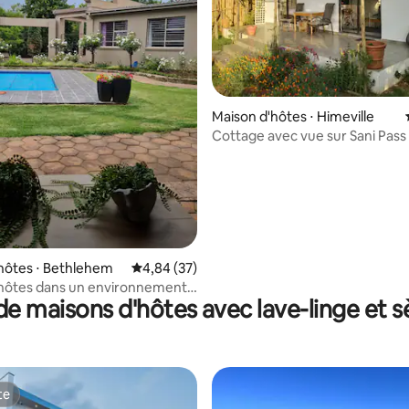
sur la base de 5 commentaires : 4,6 sur 5
Maison d'hôtes ⋅ Himeville
Cottage avec vue sur Sani Pass
hôtes ⋅ Bethlehem
Évaluation moyenne sur la base de 37 commen
4,84 (37)
'hôtes dans un environnement
de maisons d'hôtes avec lave-linge et s
te
te