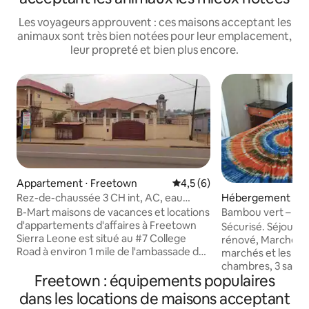
Les voyageurs approuvent : ces maisons acceptant les
animaux sont très bien notées pour leur emplacement,
leur propreté et bien plus encore.
Appartement ⋅ Freetown
Évaluation moyenne sur la ba
4,5 (6)
Rez-de-chaussée 3 CH int, AC, eau
Hébergement ⋅ F
chaude 1 Ml à US EMB.
B-Mart maisons de vacances et locations
Bambou vert – Mai
d'appartements d'affaires à Freetown
Sécurisé. Séjour
Sierra Leone est situé au #7 College
rénové, Marche ver
Road à environ 1 mile de l'ambassade des
marchés et les mag
États-Unis. Cet APPARTEMENT 3BR
chambres, 3 salles 
comprend 2 lits Queen Size et un lit King
Freetown : équipements populaires
manger rm vivant.
Size, un ensemble salle à manger, un
répondre aux besoi
dans les locations de maisons acceptant
ensemble salon, une cuisine
ville. 2min. en voiture du haut-