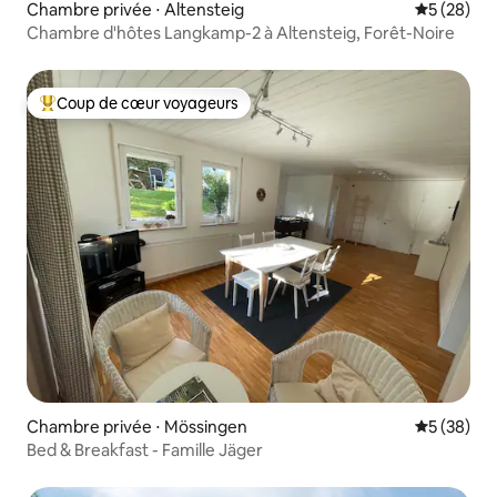
Chambre privée ⋅ Altensteig
Évaluation
5 (28)
Chambre d'hôtes Langkamp-2 à Altensteig, Forêt-Noire
Coup de cœur voyageurs
Coups de cœur voyageurs les plus appréciés
Chambre privée ⋅ Mössingen
Évaluation
5 (38)
Bed & Breakfast - Famille Jäger