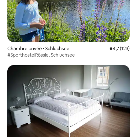
Chambre privée ⋅ Schluchsee
Évaluation mo
4,7 (123)
#SporthostelRössle, Schluchsee