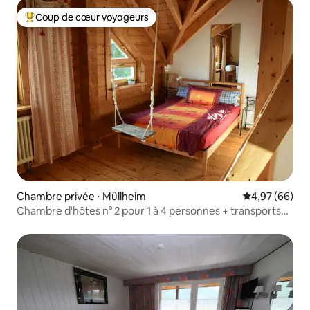
Coup de cœur voyageurs
Coups de cœur voyageurs les plus appréciés
Chambre privée ⋅ Müllheim
Évaluation mo
4,97 (66)
Chambre d'hôtes n° 2 pour 1 à 4 personnes + transports
publics gratuits