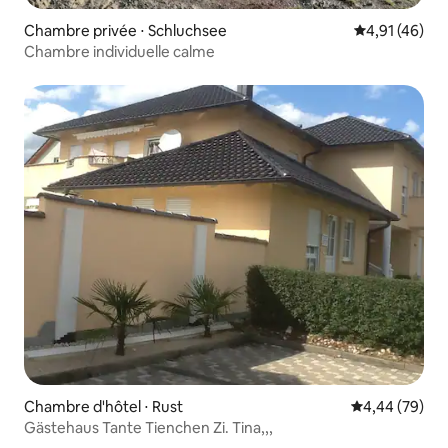
Chambre privée ⋅ Schluchsee
Évaluation mo
4,91 (46)
Chambre individuelle calme
Chambre d'hôtel ⋅ Rust
Évaluation mo
4,44 (79)
Gästehaus Tante Tienchen Zi. Tina,,,