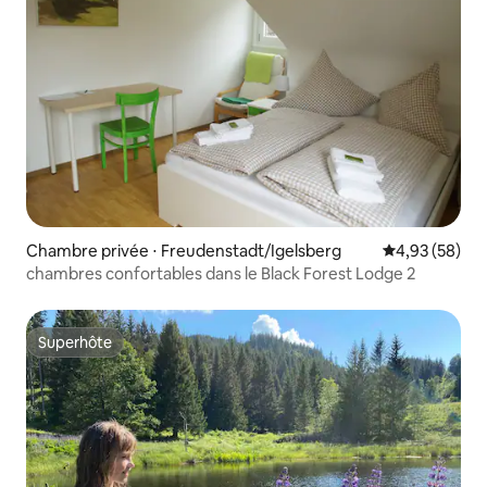
Chambre privée ⋅ Freudenstadt/Igelsberg
Évaluation mo
4,93 (58)
chambres confortables dans le Black Forest Lodge 2
Superhôte
Superhôte