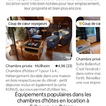
location sont très bien notées pour leur emplacement,
leur propreté et bien plus encore.
Coup de cœur voyageurs
Coup de cœur 
Coup de cœur voyageurs
Coups de cœur vo
Chambre privée ⋅
Suite Bollenhut da
Chambre privée ⋅ Müllheim
Évaluation moyenne sur la base
4,96 (23)
C'est l'endroit idé
Chambre d'hôtes n° 1 pour 1 à 4
dans notre maison
personnes + transports en commun
Hébergement durable dans une maison
forêt. Réveillez-
gratuits
en bois respectueuse du climat - petit
une vue imprenable
déjeuner inclus et également la carte
admirant la nature
KONUS, qui vous permet d'utiliser les
jour. Nous offrons
Équipements populaires dans les
transports en commun dans toute la
située à 600 m au-
région de la Forêt-Noire entre Karlsruhe
chambres d'hôtes en location à
mer, une chambre 
et Bâle (transport à vélo inclus !)
salle de bains priv