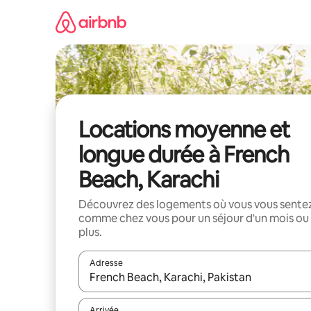
Aller
directement
au
contenu
Locations moyenne et
longue durée à French
Beach, Karachi
Découvrez des logements où vous vous sente
comme chez vous pour un séjour d'un mois ou
plus.
Adresse
Lorsque les résultats s'affichent, utilisez les flèc
Arrivée