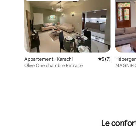
Appartement ⋅ Karachi
Évaluation moyenn
5 (7)
Hébergem
Olive One chambre Retraite
MAGNIFIQ
DE MER A
DE BAIN
Le confor