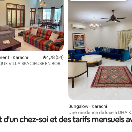
e sur la base de 7 commentaires : 5 sur 5
ent ⋅ Karachi
Évaluation moyenne sur la base de 54 comme
4,78 (54)
UE VILLA SPACIEUSE EN BORD
VEC 5 CHAMBRES ET 7 SALLES
Bungalow ⋅ Karachi
Une résidence de luxe à DHA K
t d'un chez-soi et des tarifs mensuels 