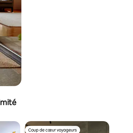
imité
Coup de cœur voyageurs
lus appréciés
Coup de cœur voyageurs