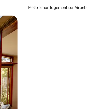
Mettre mon logement sur Airbnb
sant glisser.