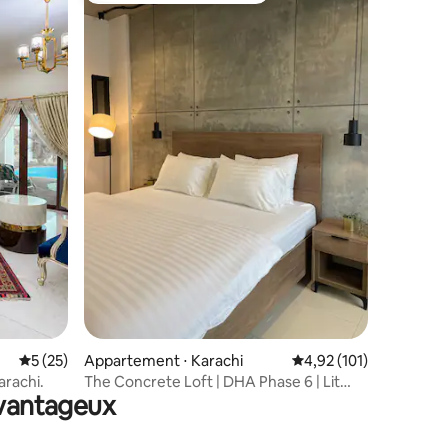
ntaires : 4,78 sur 5
Évaluation moyenne sur la base de 25 commentaires : 5 sur 5
5 (25)
Appartement ⋅ Karachi
Évaluation moyenne sur
4,92 (101)
arachi.
The Concrete Loft | DHA Phase 6 | Lit
avantageux
« king size »