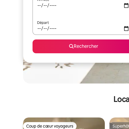
Départ
Rechercher
Loca
Coup de cœur voyageurs
Superhô
Coup de cœur voyageurs
Superhô