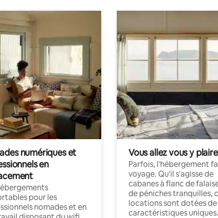
des numériques et
Vous allez vous y plaire
essionnels en
Parfois, l'hébergement fai
voyage. Qu'il s'agisse de
acement
cabanes à flanc de falais
hébergements
de péniches tranquilles, 
rtables pour les
locations sont dotées de
ssionnels nomades et en
caractéristiques uniques
ravail disposant du wifi