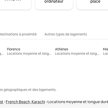
ordinateur
place
Destinations à proximité
Autres types de logements
Florence
Athènes
Mi
Locations moyenne et longue durée
Locations moyenne et longue durée
Locations moyenne et longue durée
nes géographiques et des logements.
st
French Beach, Karachi
Locations moyenne et longue dur