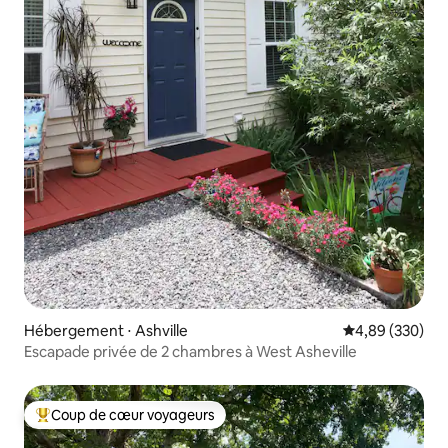
Hébergement ⋅ Ashville
Évaluation moy
4,89 (330)
Escapade privée de 2 chambres à West Asheville
Coup de cœur voyageurs
Coups de cœur voyageurs les plus appréciés