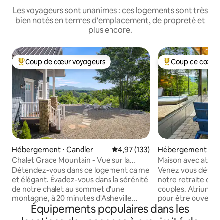
Les voyageurs sont unanimes : ces logements sont très
bien notés en termes d'emplacement, de propreté et
plus encore.
Coup de cœur voyageurs
Coup de cœur 
Coups de cœur voyageurs les plus appréciés
Coups de cœur vo
Hébergement ⋅ Candler
Évaluation moyenne sur la base 
4,97 (133)
Hébergement ⋅ Fl
Chalet Grace Mountain - Vue sur la
Maison avec atrium
montagne / Paisible et privé
Détendez-vous dans ce logement calme
Venez vous détend
et élégant. Évadez-vous dans la sérénité
notre retraite de
de notre chalet au sommet d'une
couples. Atrium H
montagne, à 20 minutes d'Asheville.
pour être ouverte
Équipements populaires dans les
Profitez de vues panoramiques sur les
environnement de
montagnes depuis tous les coins de
vous permettant 