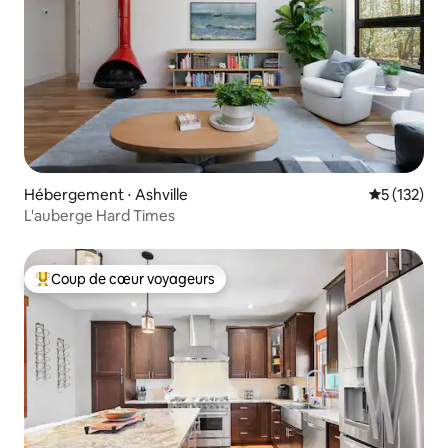
Hébergement ⋅ Ashville
Évaluation 
5 (132)
L'auberge Hard Times
Coup de cœur voyageurs
Coups de cœur voyageurs les plus appréciés