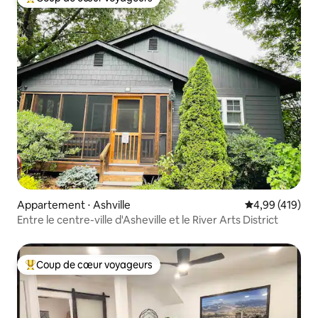
Coups de cœur voyageurs les plus appréciés
Appartement ⋅ Ashville
Évaluation moy
4,99 (419)
Entre le centre-ville d'Asheville et le River Arts District
Coup de cœur voyageurs
Coups de cœur voyageurs les plus appréciés