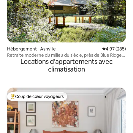
Hébergement ⋅ Ashville
Évaluation moy
4,97 (285)
Retraite moderne du milieu du siècle, près de Blue Ridge
Locations d'appartements avec
Parkway
climatisation
Coup de cœur voyageurs
Coups de cœur voyageurs les plus appréciés