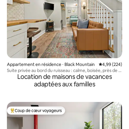
Appartement en résidence ⋅ Black Mountain
Évaluation moy
4,99 (224)
Suite privée au bord du ruisseau : calme, boisée, près de la
Location de maisons de vacances
ville
adaptées aux familles
Coup de cœur voyageurs
Coups de cœur voyageurs les plus appréciés