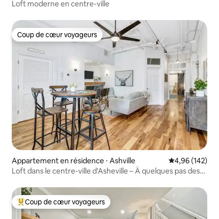
Loft moderne en centre-ville
Coup de cœur voyageurs
Coup de cœur voyageurs
Appartement en résidence ⋅ Ashville
Évaluation moy
4,96 (142)
Loft dans le centre-ville d'Asheville – À quelques pas des
restaurants et des boutiques
Coup de cœur voyageurs
Coups de cœur voyageurs les plus appréciés