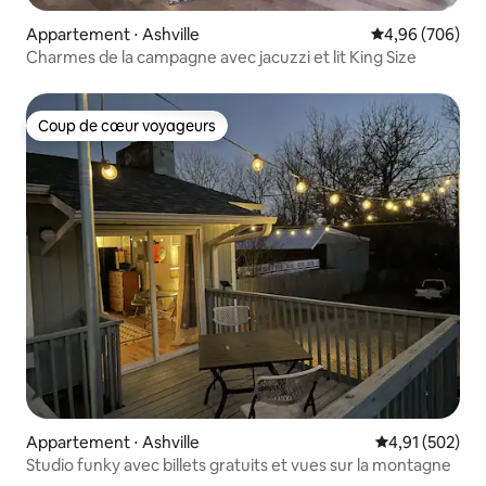
Appartement ⋅ Ashville
Évaluation moy
4,96 (706)
Charmes de la campagne avec jacuzzi et lit King Size
Coup de cœur voyageurs
Coup de cœur voyageurs
Appartement ⋅ Ashville
Évaluation moy
4,91 (502)
Studio funky avec billets gratuits et vues sur la montagne