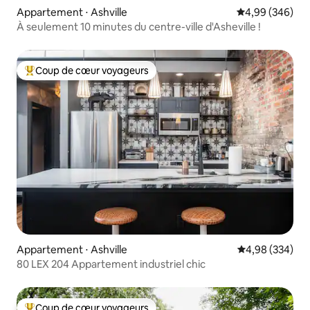
Appartement ⋅ Ashville
Évaluation moy
4,99 (346)
À seulement 10 minutes du centre-ville d'Asheville !
Coup de cœur voyageurs
Coups de cœur voyageurs les plus appréciés
Appartement ⋅ Ashville
Évaluation moy
4,98 (334)
80 LEX 204 Appartement industriel chic
Coup de cœur voyageurs