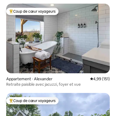
Coup de cœur voyageurs
Coups de cœur voyageurs les plus appréciés
Appartement ⋅ Alexander
Évaluation moy
4,99 (151)
Retraite paisible avec jacuzzi, foyer et vue
Coup de cœur voyageurs
Coups de cœur voyageurs les plus appréciés