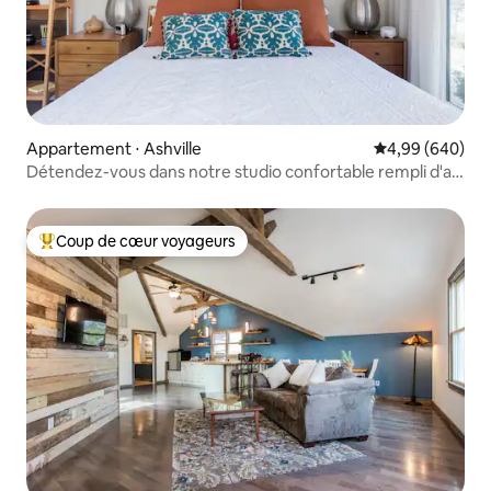
Appartement ⋅ Ashville
Évaluation moye
4,99 (640)
Détendez-vous dans notre studio confortable rempli d'art
local
Coup de cœur voyageurs
Coups de cœur voyageurs les plus appréciés