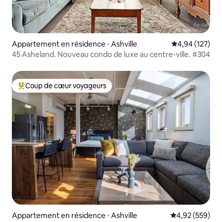
Appartement en résidence ⋅ Ashville
Évaluation moy
4,94 (127)
45 Asheland. Nouveau condo de luxe au centre-ville. #304
Coup de cœur voyageurs
Coups de cœur voyageurs les plus appréciés
Appartement en résidence ⋅ Ashville
Évaluation moy
4,92 (559)