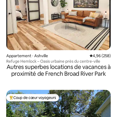
Appartement ⋅ Ashville
Évaluation moy
4,96 (258)
Refuge Hemlock – Oasis urbaine près du centre-ville
Autres superbes locations de vacances à
proximité de French Broad River Park
Coup de cœur voyageurs
Coups de cœur voyageurs les plus appréciés