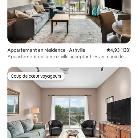
Appartement en résidence ⋅ Ashville
Évaluation moy
4,93 (138)
Appartement en centre-ville acceptant les animaux de
compagnie, parking sécurisé
Coup de cœur voyageurs
Coup de cœur voyageurs