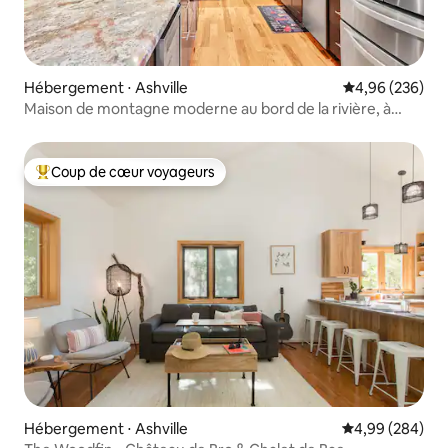
Hébergement ⋅ Ashville
Évaluation moy
4,96 (236)
Maison de montagne moderne au bord de la rivière, à
proximité du centre-ville
Coup de cœur voyageurs
Coups de cœur voyageurs les plus appréciés
Hébergement ⋅ Ashville
Évaluation moy
4,99 (284)