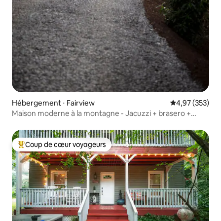
Hébergement ⋅ Fairview
Évaluation moy
4,97 (353)
Maison moderne à la montagne - Jacuzzi + brasero +
luxe2
Coup de cœur voyageurs
Coups de cœur voyageurs les plus appréciés