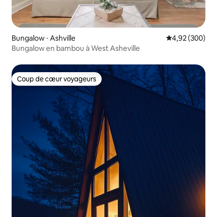
Bungalow ⋅ Ashville
Évaluation moy
4,92 (300)
Bungalow en bambou à West Asheville
Coup de cœur voyageurs
Coup de cœur voyageurs