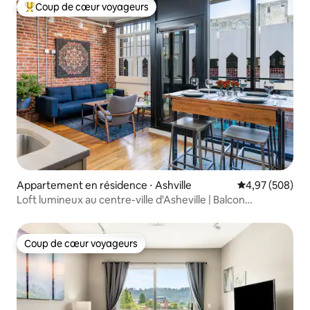
Coup de cœur voyageurs
Coups de cœur voyageurs les plus appréciés
Appartement en résidence ⋅ Ashville
Évaluation moy
4,97 (508)
Loft lumineux au centre-ville d'Asheville | Balcon
accessible à pied
Coup de cœur voyageurs
Coup de cœur voyageurs