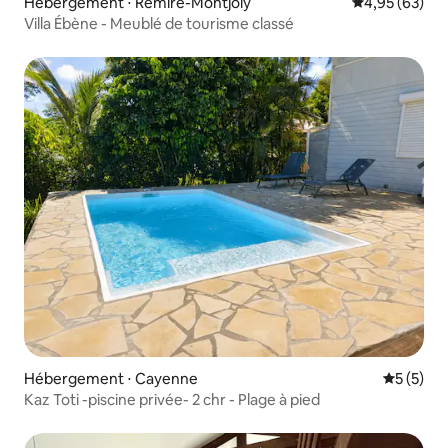
Hébergement ⋅ Remire-Montjoly
Évaluation mo
4,95 (63)
Villa Ébène - Meublé de tourisme classé
Hébergement ⋅ Cayenne
Évaluatio
5 (5)
Kaz Toti -piscine privée- 2 chr - Plage à pied