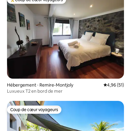
Coups de cœur voyageurs les plus appréciés
Hébergement ⋅ Remire-Montjoly
Évaluation mo
4,96 (51)
Luxueux T2 en bord de mer
Coup de cœur voyageurs
Coup de cœur voyageurs