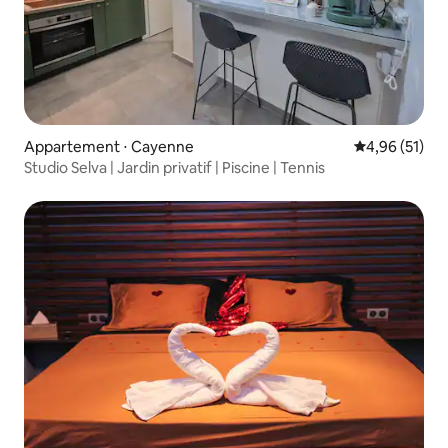
Appartement ⋅ Cayenne
Évaluation mo
4,96 (51)
Studio Selva | Jardin privatif | Piscine | Tennis