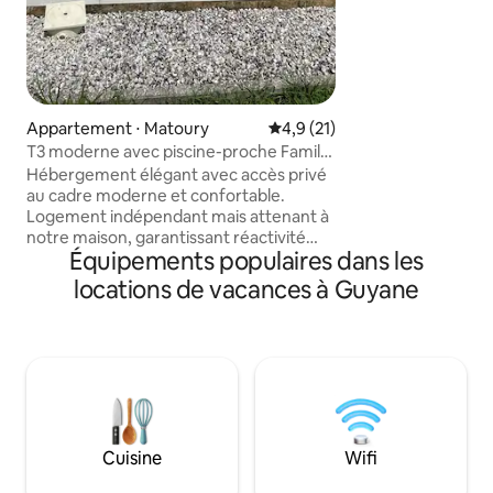
et 3 salles de bain
moments de détente • Cu
entièrement équi
délicieux repas • Wi-Fi pour rester
connecté • Accès à
propriétaires
Appartement ⋅ Matoury
Évaluation moyenne sur la bas
4,9 (21)
T3 moderne avec piscine-proche Family
Plaza
Hébergement élégant avec accès privé
au cadre moderne et confortable.
Logement indépendant mais attenant à
notre maison, garantissant réactivité
Équipements populaires dans les
tout en préservant votre tranquillité.
Deux chambres, salon lumineux, cuisine
locations de vacances à Guyane
équipée. Jardin agréable, terrasse et
piscine partagée. Idéal famille, amis ou
professionnel. Accès rapide restaurants,
cafés, commerces et loisirs, à 2 minutes
de Family Plaza. Stationnement facile,
quartier calme, idéal pour longs séjours
relax ++! Fêtes non autorisées !
Cuisine
Wifi