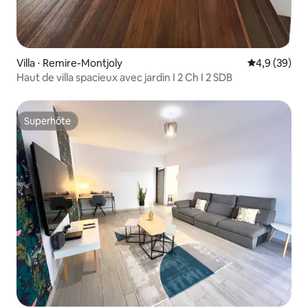
Villa ⋅ Remire-Montjoly
Évaluation m
4,9 (39)
Haut de villa spacieux avec jardin I 2 Ch I 2 SDB
Superhôte
Superhôte