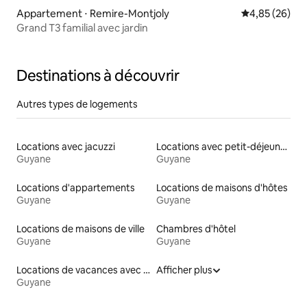
Appartement ⋅ Remire-Montjoly
Évaluation mo
4,85 (26)
Grand T3 familial avec jardin
Destinations à découvrir
Autres types de logements
Locations avec jacuzzi
Locations avec petit-déjeuner
Guyane
Guyane
Locations d'appartements
Locations de maisons d'hôtes
Guyane
Guyane
Locations de maisons de ville
Chambres d'hôtel
Guyane
Guyane
Locations de vacances avec piscine
Afficher plus
Guyane