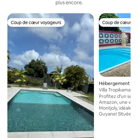
plus encore.
Coup de cœur voyageurs
Coup de cœur vo
Coup de cœur voyageurs
Coup de cœur vo
Hébergement ⋅ R
tjoly
Villa Tropikamazo
Profitez d’un séjou
Amazon, une villa
Montjoly, idéale p
Guyane! Située à proximité des plages,
commerces et sites
parfaite pour expl
naturelle et culture
Description • 4 c