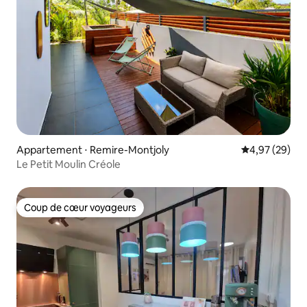
Appartement ⋅ Remire-Montjoly
Évaluation mo
4,97 (29)
Le Petit Moulin Créole
Coup de cœur voyageurs
Coup de cœur voyageurs