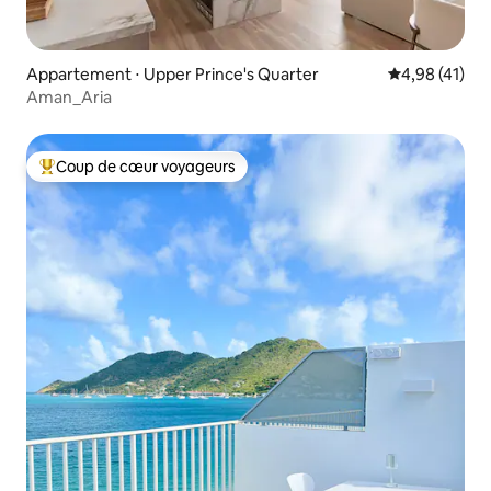
Appartement ⋅ Upper Prince's Quarter
Évaluation mo
4,98 (41)
Aman_Aria
Coup de cœur voyageurs
Coups de cœur voyageurs les plus appréciés