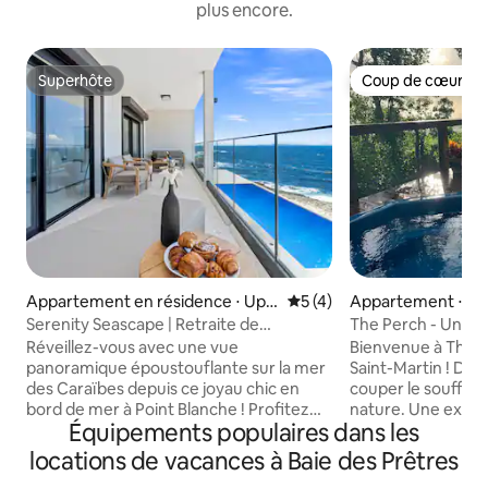
plus encore.
Superhôte
Coup de cœur vo
Superhôte
Coup de cœur vo
Appartement en résidence ⋅ Upp
Évaluation moyenne sur la 
5 (4)
Appartement ⋅ St 
er Prince's Quarter
Serenity Seascape | Retraite de
The Perch - Une e
2 chambres, vue à 270° sur l'océan
la jungle.
Réveillez-vous avec une vue
Bienvenue à The P
panoramique époustouflante sur la mer
Saint-Martin ! Dé
des Caraïbes depuis ce joyau chic en
couper le souffle 
bord de mer à Point Blanche ! Profitez
nature. Une expér
Équipements populaires dans les
d'une vue à 270°, de levers de soleil
iguanes dans les ar
idylliques et d'une vue sur Saint-
singes qui résonnen
locations de vacances à Baie des Prêtres
Barthélemy depuis votre terrasse
Cette propriété ex