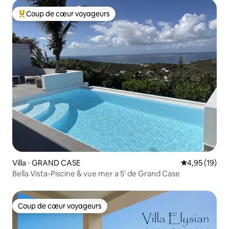
Coup de cœur voyageurs
Coups de cœur voyageurs les plus appréciés
Villa ⋅ GRAND CASE
Évaluation mo
4,95 (19)
Bella Vista-Piscine & vue mer a 5' de Grand Case
Coup de cœur voyageurs
Coup de cœur voyageurs