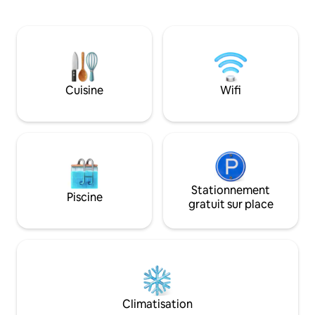
privée. Le logement dispose d'intérieurs
des amoureux de la
côtiers modernes et de salles de bain de
ceux qui cherchen
qualité hôtelière, alliant luxe et sérénité
tout en étant situ
au bord de la falaise. Située à seulement
seulement 10 minut
cinq minutes de Philipsburg, elle offre un
Services de spa *P
accès facile aux plages, aux restaurants
fêtes. Réseaux sociaux :
et aux magasins tout en préservant la
#theparadisepea
Cuisine
Wifi
tranquillité.
Stationnement
Piscine
gratuit sur place
Climatisation