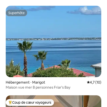
Superhôte
Superhôte
Hébergement ⋅ Marigot
Évaluation m
4,7 (10)
Maison vue mer 8 personnes Friar's Bay
Coup de cœur voyageurs
Coups de cœur voyageurs les plus appréciés