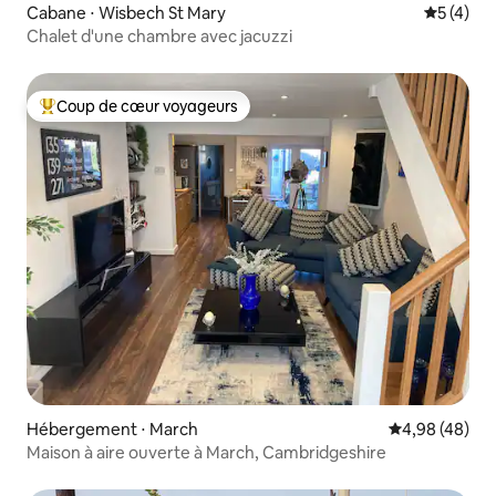
Cabane ⋅ Wisbech St Mary
Évaluatio
5 (4)
Chalet d'une chambre avec jacuzzi
Coup de cœur voyageurs
Coups de cœur voyageurs les plus appréciés
Hébergement ⋅ March
Évaluation mo
4,98 (48)
Maison à aire ouverte à March, Cambridgeshire