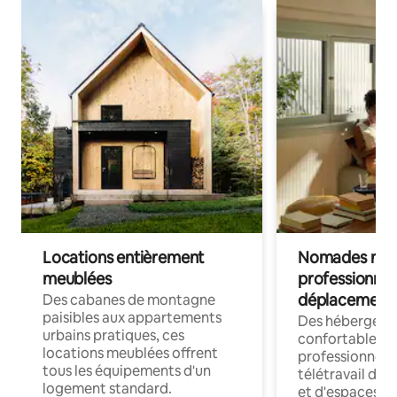
Locations entièrement
Nomades num
meublées
professionnel
déplacement
Des cabanes de montagne
paisibles aux appartements
Des hébergem
urbains pratiques, ces
confortables p
locations meublées offrent
professionnels
tous les équipements d'un
télétravail dis
logement standard.
et d'espaces de