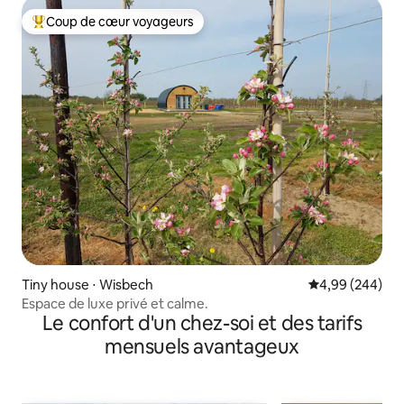
Coup de cœur voyageurs
Coups de cœur voyageurs les plus appréciés
Tiny house ⋅ Wisbech
Évaluation moy
4,99 (244)
Espace de luxe privé et calme.
Le confort d'un chez-soi et des tarifs
mensuels avantageux