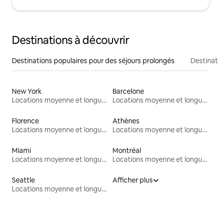
Destinations à découvrir
Destinations populaires pour des séjours prolongés
Destinati
New York
Barcelone
Locations moyenne et longue durée
Locations moyenne et longue durée
Florence
Athènes
Locations moyenne et longue durée
Locations moyenne et longue durée
Miami
Montréal
Locations moyenne et longue durée
Locations moyenne et longue durée
Seattle
Afficher plus
Locations moyenne et longue durée