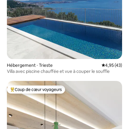
Hébergement ⋅ Trieste
Évaluation mo
4,95 (43)
Villa avec piscine chauffée et vue à couper le souffle
Coup de cœur voyageurs
Coups de cœur voyageurs les plus appréciés