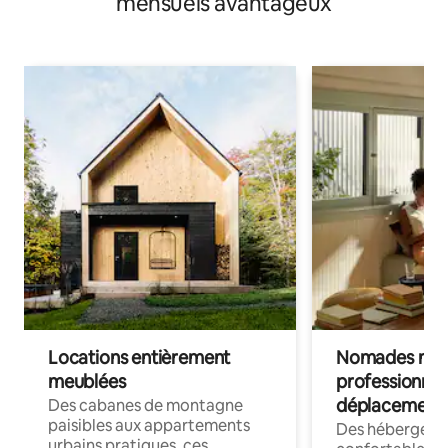
mensuels avantageux
Locations entièrement
Nomades num
meublées
professionnel
déplacement
Des cabanes de montagne
paisibles aux appartements
Des hébergem
urbains pratiques, ces