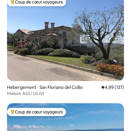
Coup de cœur voyageurs
Coups de cœur voyageurs les plus appréciés
Hébergement ⋅ San Floriano del Collio
Évaluation moy
4,99 (137)
Maison AGLI ULIVI
Coup de cœur voyageurs
Coups de cœur voyageurs les plus appréciés