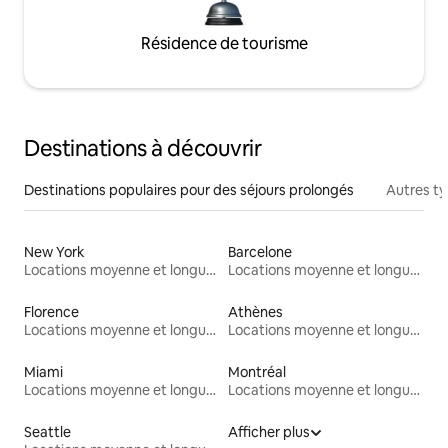
Résidence de tourisme
Destinations à découvrir
Destinations populaires pour des séjours prolongés
Autres t
New York
Barcelone
Locations moyenne et longue durée
Locations moyenne et longue durée
Florence
Athènes
Locations moyenne et longue durée
Locations moyenne et longue durée
Miami
Montréal
Locations moyenne et longue durée
Locations moyenne et longue durée
Seattle
Afficher plus