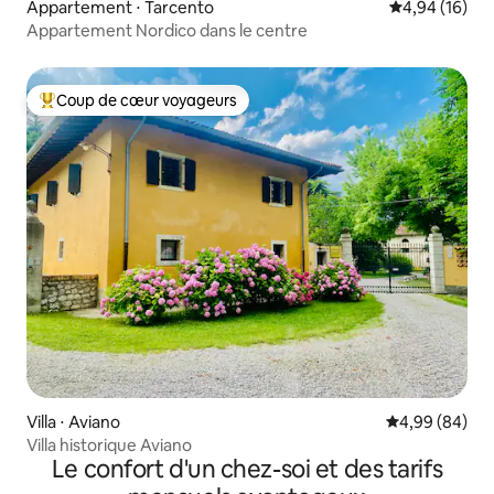
Appartement ⋅ Tarcento
Évaluation mo
4,94 (16)
Appartement Nordico dans le centre
Coup de cœur voyageurs
Coups de cœur voyageurs les plus appréciés
Villa ⋅ Aviano
Évaluation mo
4,99 (84)
Villa historique Aviano
Le confort d'un chez-soi et des tarifs