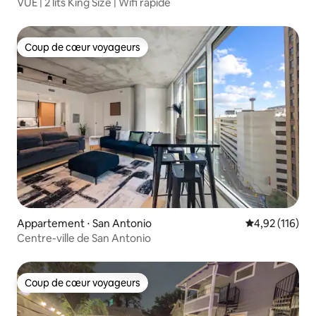
VUE | 2 lits King Size | Wifi rapide
Coup de cœur voyageurs
Coup de cœur voyageurs
Appartement ⋅ San Antonio
Évaluation moy
4,92 (116)
Centre-ville de San Antonio
Coup de cœur voyageurs
Coup de cœur voyageurs