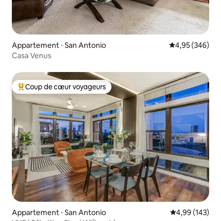
Appartement ⋅ San Antonio
Évaluation moy
4,95 (346)
Casa Venus
Coup de cœur voyageurs
Coups de cœur voyageurs les plus appréciés
Appartement ⋅ San Antonio
Évaluation moy
4,99 (143)