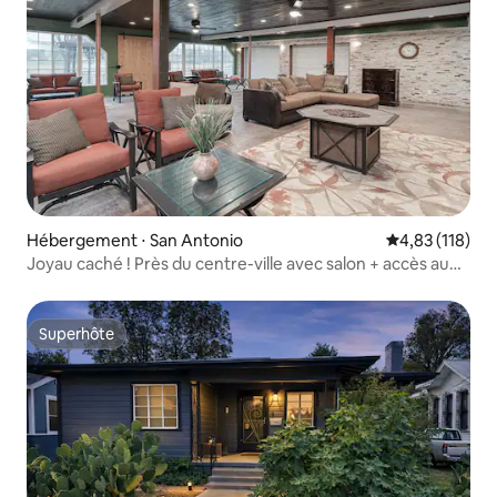
Hébergement ⋅ San Antonio
Évaluation moy
4,83 (118)
Joyau caché ! Près du centre-ville avec salon + accès au
parc
Superhôte
Superhôte