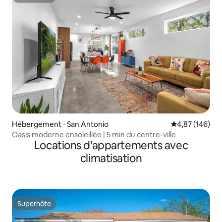
Superhôte
Hébergement ⋅ San Antonio
Évaluation moy
4,87 (146)
Oasis moderne ensoleillée | 5 min du centre-ville
Locations d'appartements avec
climatisation
Superhôte
Superhôte