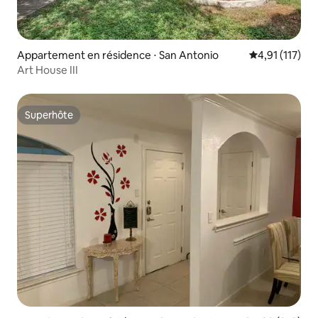
Appartement en résidence ⋅ San Antonio
Évaluation mo
4,91 (117)
Art House III
Superhôte
Superhôte