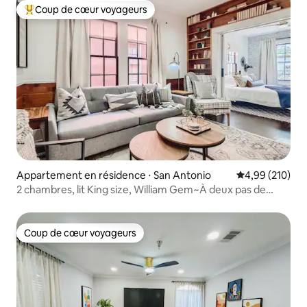
Coup de cœur voyageurs
Coups de cœur voyageurs les plus appréciés
Appartement en résidence ⋅ San Antonio
Évaluation moy
4,99 (210)
2 chambres, lit King size, William Gem~À deux pas de
River Walk et des restaurants !
Coup de cœur voyageurs
Coup de cœur voyageurs