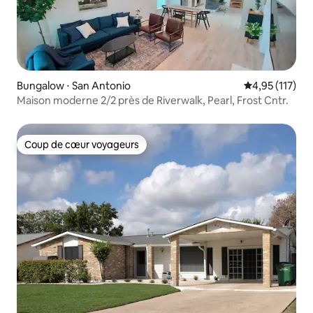
Bungalow ⋅ San Antonio
Évaluation moy
4,95 (117)
Maison moderne 2/2 près de Riverwalk, Pearl, Frost Cntr.
Coup de cœur voyageurs
Coup de cœur voyageurs