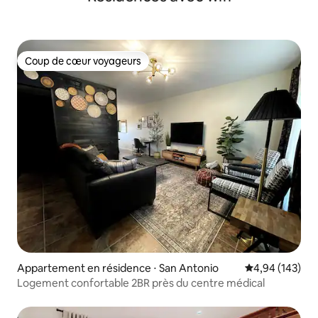
Coup de cœur voyageurs
Coup de cœur voyageurs
Appartement en résidence ⋅ San Antonio
Évaluation moy
4,94 (143)
Logement confortable 2BR près du centre médical