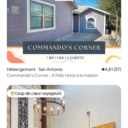
Hébergement ⋅ San Antonio
Évaluation mo
4,61 (57)
Commando's Corner : A Feliz reste à la maison
Coup de cœur voyageurs
Coups de cœur voyageurs les plus appréciés