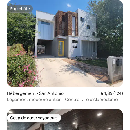
Superhôte
Superhôte
Hébergement ⋅ San Antonio
Évaluation moy
4,89 (124)
Logement moderne entier – Centre-ville d'Alamodome
Coup de cœur voyageurs
Coup de cœur voyageurs