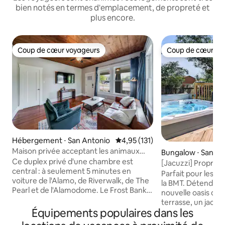
bien notés en termes d'emplacement, de propreté et
plus encore.
Coup de cœur voyageurs
Coup de cœur vo
Coup de cœur voyageurs
Coup de cœur vo
Hébergement ⋅ San Antonio
Évaluation moyenne sur la base 
4,95 (131)
Maison privée acceptant les animaux
Bungalow ⋅ San An
près du centre-ville de San Antonio
Ce duplex privé d'une chambre est
[Jacuzzi] Propre e
central : à seulement 5 minutes en
de Fort Sam
Parfait pour les r
voiture de l'Alamo, de Riverwalk, de The
la BMT. Détendez-vous dans notre
Pearl et de l'Alamodome. Le Frost Bank
nouvelle oasis de 
Center se trouve à 8 minutes en voiture.
terrasse, un jacuzz
En outre, à quelques minutes des
Équipements populaires dans les
Roku. Charmante 
restaurants branchés, des brasseries,
Craftsman des ann