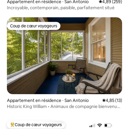
Appartement en résidence ⋅ San Antonio
Évaluation moy
4,89 (259)
Incroyable, contemporain, paisible, parfaitement situé
Coup de cœur voyageurs
Coup de cœur voyageurs
Appartement en résidence ⋅ San Antonio
Évaluation mo
4,85 (13)
Historic King William • Animaux de compagnie bienvenus •
River Walk
Coup de cœur voyageurs
Coups de cœur voyageurs les plus appréciés