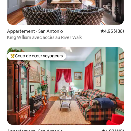
Appartement ⋅ San Antonio
Évaluation moy
4,95 (436)
King William avec accès au River Walk
Coup de cœur voyageurs
Coups de cœur voyageurs les plus appréciés