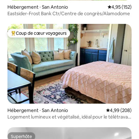
Hébergement ⋅ San Antonio
Évaluation moy
4,95 (152)
Eastsider-Frost Bank Ctr/Centre de congrès/Alamodome
Coup de cœur voyageurs
Coups de cœur voyageurs les plus appréciés
Hébergement ⋅ San Antonio
Évaluation moy
4,99 (208)
Logement lumineux et végétalisé, idéal pour le télétravail,
avec bibliothèque et porche à l'avant
Superhôte