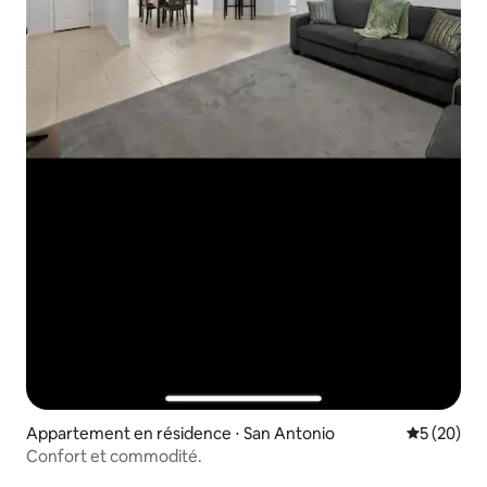
Appartement en résidence ⋅ San Antonio
Évaluation
5 (20)
Confort et commodité.