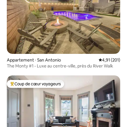
Appartement ⋅ San Antonio
Évaluation moy
4,91 (201)
The Monty #1 - Luxe au centre-ville, près du River Walk
Coup de cœur voyageurs
Coups de cœur voyageurs les plus appréciés