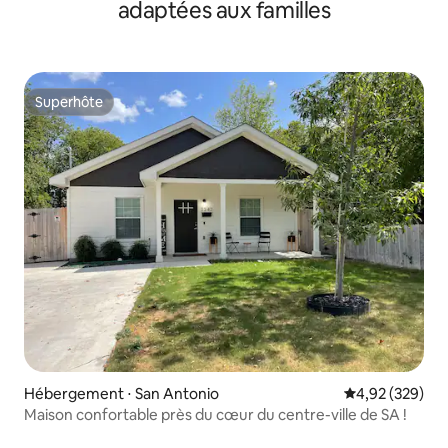
adaptées aux familles
Superhôte
Superhôte
Hébergement ⋅ San Antonio
Évaluation moy
4,92 (329)
Maison confortable près du cœur du centre-ville de SA !