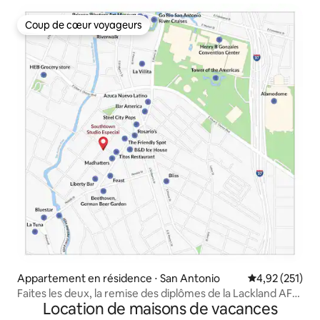
Coup de cœur voyageurs
Coup de cœur voyageurs
Appartement en résidence ⋅ San Antonio
Évaluation moy
4,92 (251)
Faites les deux, la remise des diplômes de la Lackland AFB
Location de maisons de vacances
et le Riverwalk !