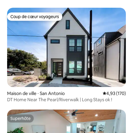
Coup de cœur voyageurs
Coup de cœur voyageurs
Maison de ville ⋅ San Antonio
Évaluation moy
4,93 (170)
DT Home Near The Pearl/Riverwalk | Long Stays ok !
Superhôte
Superhôte