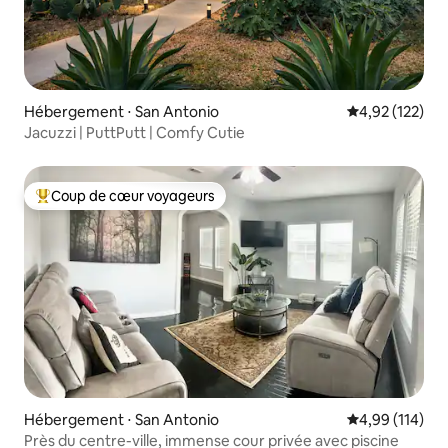
Hébergement ⋅ San Antonio
Évaluation moy
4,92 (122)
Jacuzzi | PuttPutt | Comfy Cutie
Coup de cœur voyageurs
Coups de cœur voyageurs les plus appréciés
Hébergement ⋅ San Antonio
Évaluation moy
4,99 (114)
Près du centre-ville, immense cour privée avec piscine