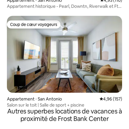
Appartement ⋅ San Antonio
Évaluation moy
4,93 (110)
Appartement historique - Pearl, Downtn, Riverwalk et Ft.
Sam - #3
Coup de cœur voyageurs
Coup de cœur voyageurs
Appartement ⋅ San Antonio
Évaluation moy
4,96 (157)
Salon sur le toit | Salle de sport + piscine
Autres superbes locations de vacances à
proximité de Frost Bank Center