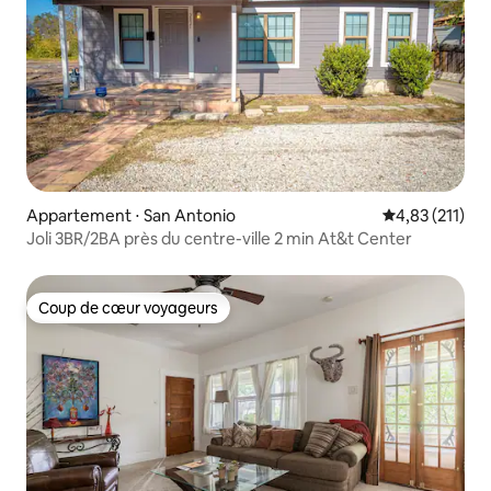
Appartement ⋅ San Antonio
Évaluation moy
4,83 (211)
Joli 3BR/2BA près du centre-ville 2 min At&t Center
Coup de cœur voyageurs
Coup de cœur voyageurs