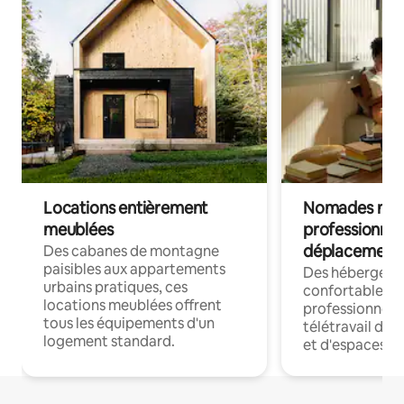
Locations entièrement
Nomades num
meublées
professionnel
déplacement
Des cabanes de montagne
paisibles aux appartements
Des hébergem
urbains pratiques, ces
confortables p
locations meublées offrent
professionnels
tous les équipements d'un
télétravail dis
logement standard.
et d'espaces de