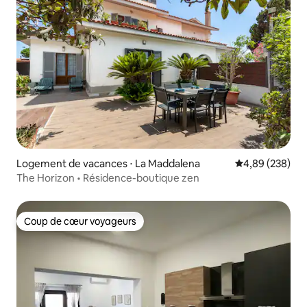
Logement de vacances ⋅ La Maddalena
Évaluation moy
4,89 (238)
The Horizon • Résidence-boutique zen
Coup de cœur voyageurs
Coup de cœur voyageurs