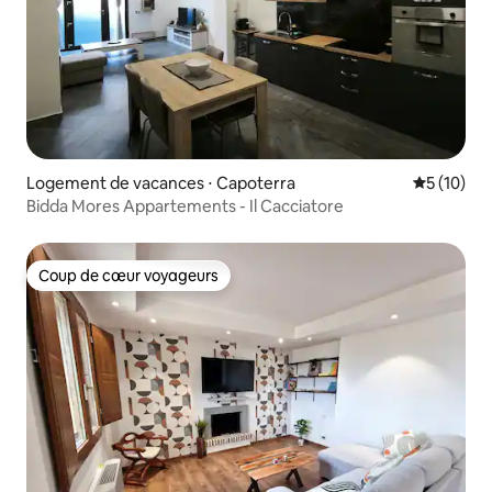
Logement de vacances ⋅ Capoterra
Évaluation
5 (10)
Bidda Mores Appartements - Il Cacciatore
Coup de cœur voyageurs
Coup de cœur voyageurs