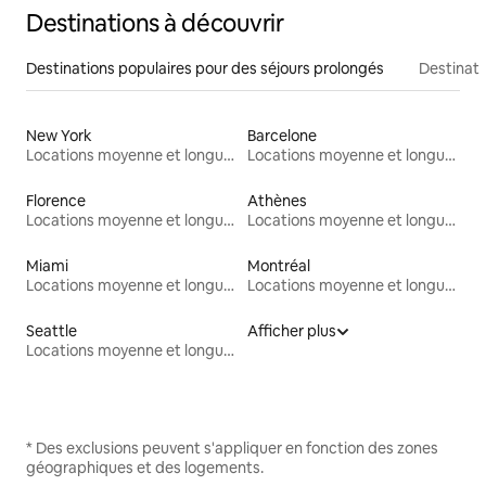
Destinations à découvrir
Destinations populaires pour des séjours prolongés
Destinati
New York
Barcelone
Locations moyenne et longue durée
Locations moyenne et longue durée
Florence
Athènes
Locations moyenne et longue durée
Locations moyenne et longue durée
Miami
Montréal
Locations moyenne et longue durée
Locations moyenne et longue durée
Seattle
Afficher plus
Locations moyenne et longue durée
* Des exclusions peuvent s'appliquer en fonction des zones
géographiques et des logements.