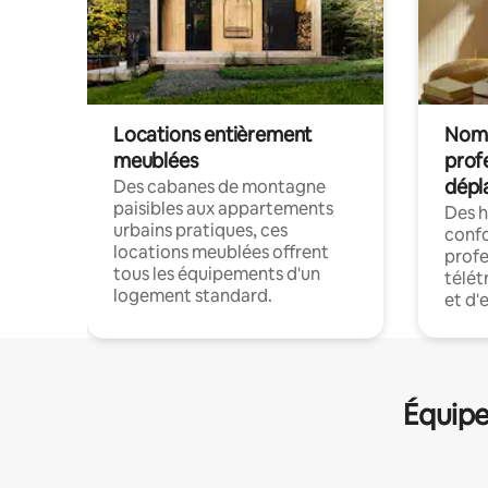
Locations entièrement
Noma
meublées
prof
dépl
Des cabanes de montagne
paisibles aux appartements
Des 
urbains pratiques, ces
confo
locations meublées offrent
profe
tous les équipements d'un
télét
logement standard.
et d'
Équipe