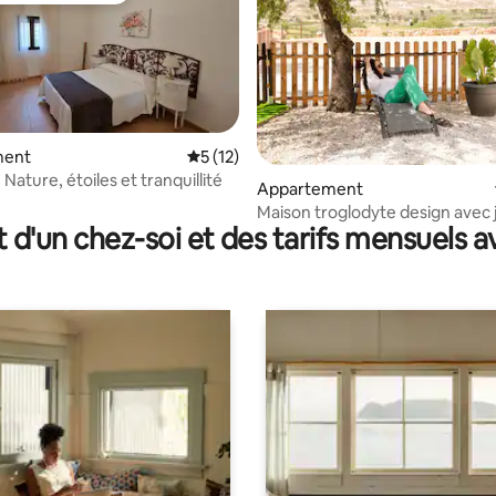
ment
Évaluation moyenne sur la base de 12 co
5 (12)
 Nature, étoiles et tranquillité
 sur la base de 16 commentaires : 5 sur 5
Appartement
Maison troglodyte design avec 
t d'un chez-soi et des tarifs mensuels 
Orce, Grenade