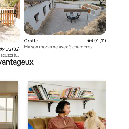
mmentaires : 5 sur 5
Grotte
Évaluation moyenne s
4,91 (11)
Maison moderne avec 3 chambres
Évaluation moyenne sur la base de 32 commentaires : 4,72 sur 5
4,72 (32)
troglodytes à Orce
jacuzzi à
avantageux