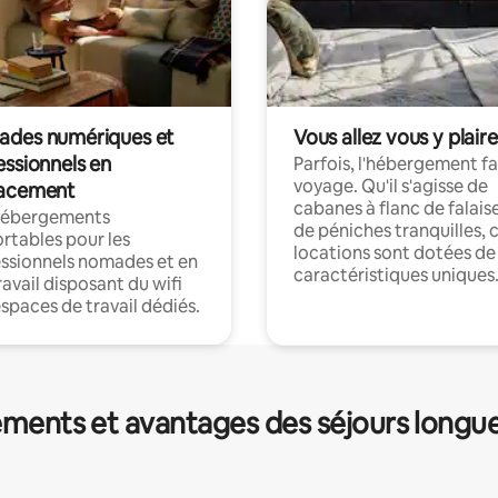
des numériques et
Vous allez vous y plaire
essionnels en
Parfois, l'hébergement fai
voyage. Qu'il s'agisse de
acement
cabanes à flanc de falais
hébergements
de péniches tranquilles, 
rtables pour les
locations sont dotées de
ssionnels nomades et en
caractéristiques uniques
ravail disposant du wifi
espaces de travail dédiés.
ments et avantages des séjours longu