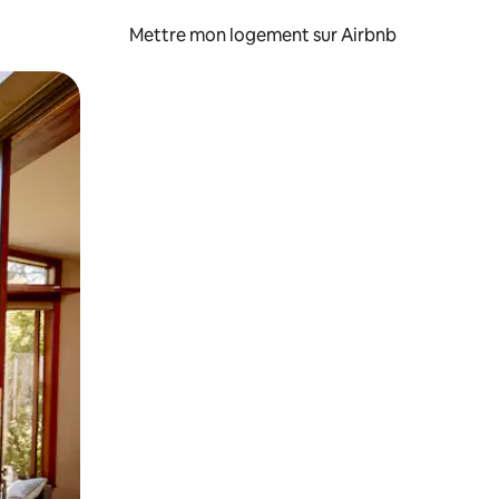
Mettre mon logement sur Airbnb
sant glisser.