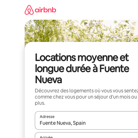
Aller
directement
au
contenu
Locations moyenne et
longue durée à Fuente
Nueva
Découvrez des logements où vous vous sente
comme chez vous pour un séjour d'un mois ou
plus.
Adresse
Lorsque les résultats s'affichent, utilisez les flèc
Arrivée