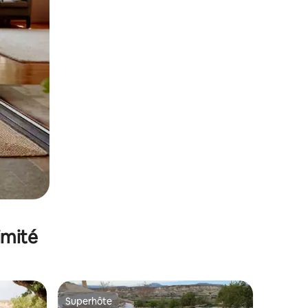
imité
Superhôte
Superhôte