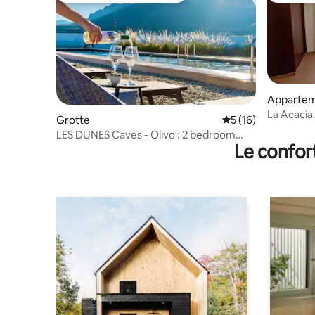
Apparte
La Acacia.
Grotte
Évaluation moyenne
5 (16)
LES DUNES Caves - Olivo : 2 bedroom
Le confor
cave house