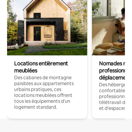
Locations entièrement
Nomades num
meublées
professionnel
déplacement
Des cabanes de montagne
paisibles aux appartements
Des hébergem
urbains pratiques, ces
confortables p
locations meublées offrent
professionnels
tous les équipements d'un
télétravail dis
logement standard.
et d'espaces de