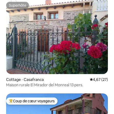
Superhôte
Superhôte
Cottage ⋅ Casafranca
Évaluation mo
4,67 (27)
Maison rurale El Mirador del Monreal 13 pers.
Coup de cœur voyageurs
Coups de cœur voyageurs les plus appréciés