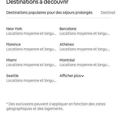
Destinations à découvrir
Destinations populaires pour des séjours prolongés
Destinati
New York
Barcelone
Locations moyenne et longue durée
Locations moyenne et longue durée
Florence
Athènes
Locations moyenne et longue durée
Locations moyenne et longue durée
Miami
Montréal
Locations moyenne et longue durée
Locations moyenne et longue durée
Seattle
Afficher plus
Locations moyenne et longue durée
* Des exclusions peuvent s'appliquer en fonction des zones
géographiques et des logements.