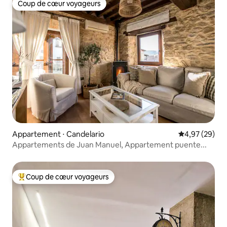
Coup de cœur voyageurs
Coup de cœur voyageurs
Appartement ⋅ Candelario
Évaluation mo
4,97 (29)
Appartements de Juan Manuel, Appartement puente...
Coup de cœur voyageurs
Coups de cœur voyageurs les plus appréciés