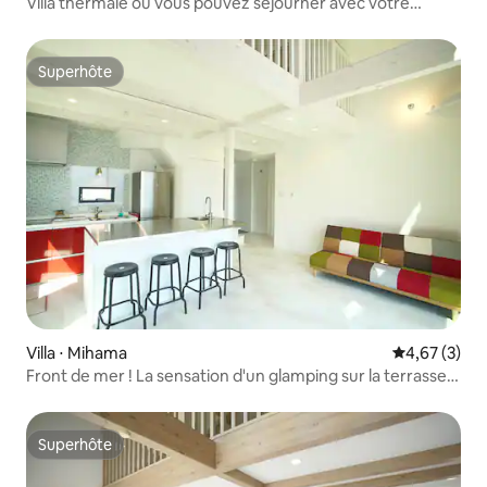
Villa thermale où vous pouvez séjourner avec votre
animal de compagnie. Avec baignoire pour animaux de
compagnie ! (C-1)
Superhôte
Superhôte
Villa ⋅ Mihama
Évaluation m
4,67 (3)
Front de mer ! La sensation d'un glamping sur la terrasse
et le luxe d'une villa ! ※ Animaux non acceptés (B-2)
Superhôte
Superhôte