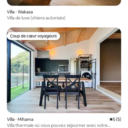
Villa ⋅ Wakasa
Villa de luxe (chiens autorisés)
Coup de cœur voyageurs
Coup de cœur voyageurs
Villa ⋅ Mihama
Évaluatio
5 (5)
Villa thermale où vous pouvez séjourner avec votre