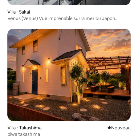
Villa ⋅ Sakai
Venus (Venus) Vue imprenable sur la mer du Japon
Piscine, sauna et bain de roche équipés Fukui, Mikuni,
Tojinbo
Villa ⋅ Takashima
Nouvel hébe
Nouveau
biwa takashima