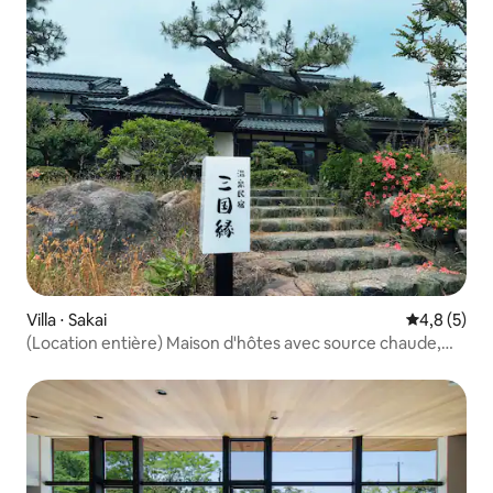
Villa ⋅ Sakai
Évaluation 
4,8 (5)
(Location entière) Maison d'hôtes avec source chaude,
Sangoen, bain privé, architecture japonaise, cour
japonaise, accès à la plage à pied, à 8 minutes de la gare de
Sango, bus direct pour la gare d'Awara