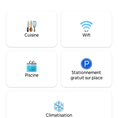
▫️Projecteur de grande taille de 150 "
d'hommes et de femmes. 
Android TV YouTube, Amazon Prime,
est disponible gr
etc. sont disponibles si vous avez un
simplement des in
compte ◽️ Sauna infrarouge disponible
(condiments) et de
(3 000 yens supplémentaires,
pourrez profiter d
réservation requise avant 18 h la veille)
de pluie dans le ja
▫️Dans la cour arrière, il y a un barbecue
en bois couverte. 
Cuisine
Wifi
avec un barbecue à gaz « Weber », un
orientée vers le no
barbecue à gaz américain populaire. Des
confortable le soi
tables, des chaises, des ustensiles de
le soleil de l'ouest. En hiver et par
cuisine et de la vaisselle sont également
mauvais temps, no
fournis, ainsi qu'une bouteille de gaz.
disposition des ma
(Disponible dans le jardin jusqu'à 21h)
et un gril Bruno, a
Après 21h, vous pourrez profiter d'un
organiser une fête 
barbecue sur la cuisinière à gaz dans le
Stationnement
plats tels que des 
Piscine
séjour.Le jardin est un espace de 10
et de la fondue a
gratuit sur place
mètres sur 5 mètres.Possibilité de
apportant simple
planter une tente. La chambre se trouve
ingrédients (assa
dans le salon au premier étage. Il y a
boissons. Vous pourrez également
également un séjour et 3 chambres au
profiter de YouTub
deuxième étage, il peut donc être utilisé
jeux sur une télév
par de grands groupes. Chambre privée
services de livrai
① 2 lits doubles (120 × 200) Chambre
nécessitent leur 
Climatisation
privée ② 2 lits doubles (140 x 190) 1