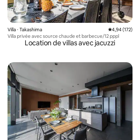
Villa ⋅ Takashima
Évaluation moy
4,94 (172)
Villa privée avec source chaude et barbecue/12 pppl
Location de villas avec jacuzzi