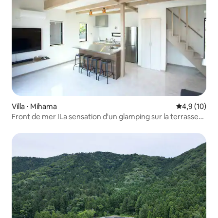
Villa ⋅ Mihama
Évaluation m
4,9 (10)
Front de mer !La sensation d'un glamping sur la terrasse
et le luxe d'une villa ! ※ Animaux de compagnie non
acceptés (A-2)