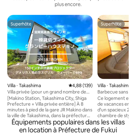
plus encore.
Superhôte
Superhôte
Superhôte
Superhôte
Villa ⋅ Takashima
Évaluation moyenne sur la base 
4,88 (139)
Villa ⋅ Takashima
Villa privée (pour un grand nombre de
Barbecue sans rien
personnes) équipée d'un grand
en bois avec toit, 
[Makino Station, Takashima City, Shiga
Ce logement est s
projecteur de 150 pouces, d'un sauna et
pluie | Marmite, t
Prefecture ⭐︎ Villa privée entière] À 8
de vacances en pleine n
d'un barbecue au gaz dans le jardin
fromage | Pour 8
minutes à pied de la gare JR Makino dans
d'un spacieux 24-
la ville de Takashima, dans la préfecture
chambre de style j
Équipements populaires dans les villas
de Shiga Kyoto est à 60 minutes en
(4 futons) et 2 c
voiture Une villa entière avec un
(4 lits), de sorte q
en location à Préfecture de Fukui
excellent accès en train ou en voiture
par deux familles,