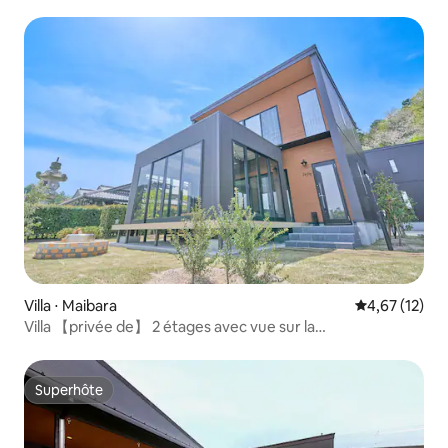
sauna et jacuzzi – Mikuni, Tōjinbō, Fukui
Villa ⋅ Maibara
Évaluation mo
4,67 (12)
Villa 【privée de】 2 étages avec vue sur la
montagne/8 personnes
Superhôte
Superhôte