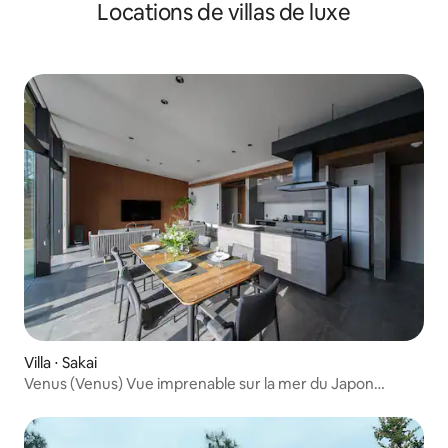
Locations de villas de luxe
animal de compagnie. Avec baignoire pour animaux de
compagnie ! (C-2)
Villa ⋅ Sakai
Venus (Venus) Vue imprenable sur la mer du Japon
Piscine, sauna et bain de roche équipés Fukui, Mikuni,
Tojinbo