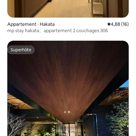
Appartement ⋅ Hakata
Évaluation mo
4,88 (16)
mp stay hakata、appartement 2 couchages 306
Superhôte
Superhôte