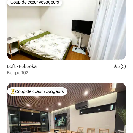
Coup de cœur voyageurs
Coup de cœur voyageurs
Loft ⋅ Fukuoka
Évaluatio
5 (5)
Beppu 102
Coup de cœur voyageurs
Coups de cœur voyageurs les plus appréciés