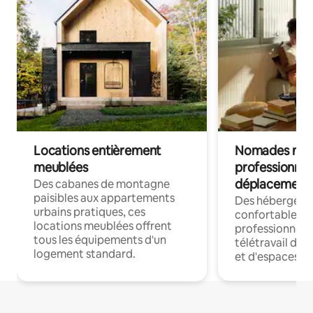
Locations entièrement
Nomades num
meublées
professionnel
déplacement
Des cabanes de montagne
paisibles aux appartements
Des hébergem
urbains pratiques, ces
confortables p
locations meublées offrent
professionnels
tous les équipements d'un
télétravail dis
logement standard.
et d'espaces de