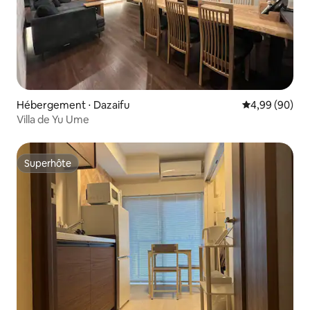
Hébergement ⋅ Dazaifu
Évaluation mo
4,99 (90)
Villa de Yu Ume
Superhôte
Superhôte