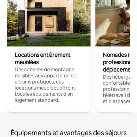
Locations entièrement
Nomades num
meublées
professionnel
déplacement
Des cabanes de montagne
paisibles aux appartements
Des hébergem
urbains pratiques, ces
confortables p
locations meublées offrent
professionnels
tous les équipements d'un
télétravail dis
logement standard.
et d'espaces de
Équipements et avantages des séjours