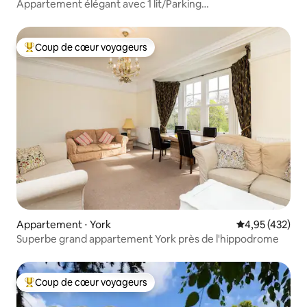
Appartement élégant avec 1 lit/Parking
gratuit/Hippodrome
Coup de cœur voyageurs
Coups de cœur voyageurs les plus appréciés
Appartement ⋅ York
Évaluation moy
4,95 (432)
Superbe grand appartement York près de l'hippodrome
Coup de cœur voyageurs
Coups de cœur voyageurs les plus appréciés