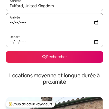
Adresse
Lorsque les résultats s'affichent, utilisez les flèches vers le hau
Arrivée
Départ
Rechercher
Locations moyenne et longue durée à
proximité
Coup de cœur voyageurs
Coups de cœur voyageurs les plus appréciés