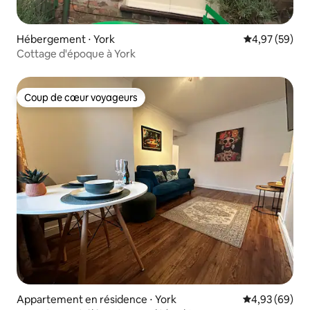
Hébergement ⋅ York
Évaluation mo
4,97 (59)
Cottage d'époque à York
Coup de cœur voyageurs
Coup de cœur voyageurs
Appartement en résidence ⋅ York
Évaluation mo
4,93 (69)