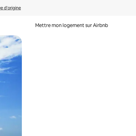
ue d'origine
Mettre mon logement sur Airbnb
sant glisser.