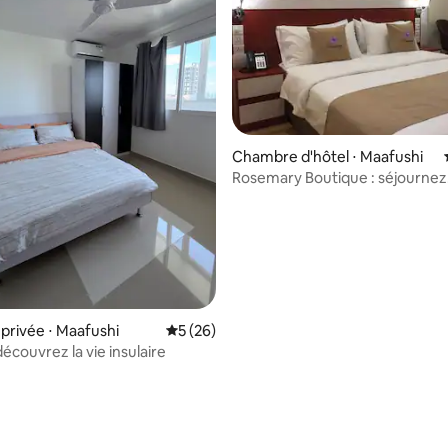
Chambre d'hôtel ⋅ Maafushi
Rosemary Boutique : séjournez
confortablement, créez des so
sur la base de 4 commentaires : 4,5 sur 5
rivée ⋅ Maafushi
Évaluation moyenne sur la base de 26 co
5 (26)
découvrez la vie insulaire