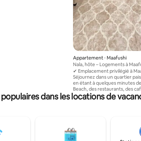
 pour vous aider à planifier
age de A à Z. Envoyez-moi
nt un message ! Aucune
'est trop petite ou trop
🛥🛥🛥🛥
Appartement ⋅ Maafushi
Nala, hôte – Logements à Maaf
✔ Emplacement privilégié à Ma
Séjournez dans un quartier pais
en étant à quelques minutes de 
Beach, des restaurants, des caf
opulaires dans les locations de vacan
terminal de ferry. ✔ Plus d'esp
d'intimité Profitez d'un appar
complet d'une chambre au lieu
simple chambre : parfait pour s
détendre après une journée au 
Confort comme à la maison Av
cuisine entièrement équipée, u
confortable et la climatisation,