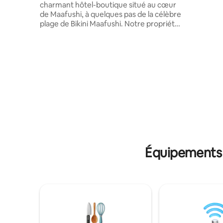
charmant hôtel-boutique situé au cœur
disponible
de Maafushi, à quelques pas de la célèbre
votre voy
plage de Bikini Maafushi. Notre propriété
simpleme
nouvellement construite offre une
demande n
atmosphère insulaire détendue et des
grande :) 🛥🛥🛥🛥🛥🛥🛥🛥🛥🛥🛥🛥🛥
chambres simples, doubles, triples et
🛥🛥🛥🛥
quadruples confortables avec balcon,
parfaites pour les voyageurs en solo, les
couples, les familles et les petits groupes.
Grâce à notre emplacement central, les
voyageurs sont à quelques minutes des
excursions, des sports nautiques, des
restaurants et des commerces de
proximité. Profitez d'expériences
inoubliables telles que la plongée avec
tuba avec des tortues et des requins, des
Équipements p
croisières au coucher du soleil avec des
dauphins, des excursions de pêche, des
pique-niques sur les bancs de sable et
des visites dans les complexes de luxe à
proximité. Stingray Beach Inn est
l'endroit idéal pour se détendre et
découvrir la beauté des Maldives. 🌴🐠