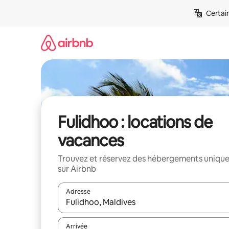
Aller
Certai
directement
au
contenu
Fulidhoo : locations de
vacances
Trouvez et réservez des hébergements uniqu
sur Airbnb
Adresse
Lorsque les résultats s'affichent, utilisez les flèc
Arrivée