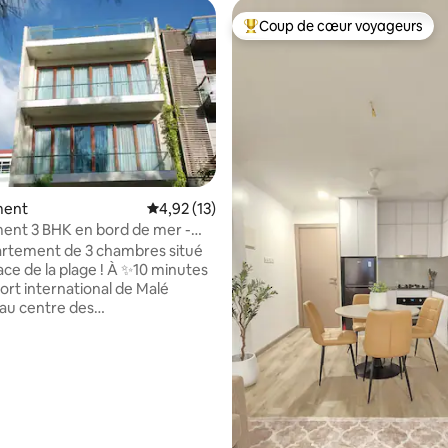
Coup de cœur voyageurs
Coups de cœur voyageurs les p
ment
Évaluation moyenne sur la base de 13 comme
4,92 (13)
ent 3 BHK en bord de mer -
'aéroport
rtement de 3 chambres situé
e la plage ! À ✨10 minutes
ort international de Malé
 au centre des
s/restaurants.
tement comprend un salon
 une cuisine, un balcon donnant
r et 3 chambres avec salles de
r la base de 8 commentaires : 4,88 sur 5
té ✨maximale : 6
ts De ✨plus, en tant
icateur de vacances, je suis