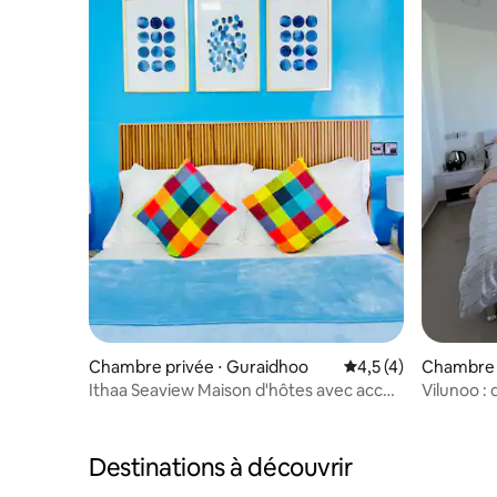
Chambre privée ⋅ Guraidhoo
Évaluation moyenne 
4,5 (4)
Chambre p
Ithaa Seaview Maison d'hôtes avec accès
Vilunoo : 
direct à la plage
Destinations à découvrir