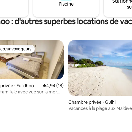
Stationn
aurez tout le nécessaire pour 
Piscine
su
séjour confortable sur l'île. ✔ I
les couples et les petites famill
hoo : d'autres superbes locations de va
 cœur voyageurs
 cœur voyageurs
rivée ⋅ Fulidhoo
Évaluation moyenne sur la base de 18 comme
4,94 (18)
amiliale avec vue sur la mer
 sur la base de 15 commentaires : 5 sur 5
Chambre privée ⋅ Gulhi
Vacances à la plage aux Maldive
Maldives