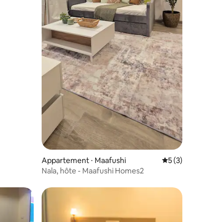
Appartement ⋅ Maafushi
Évaluation moyenn
5 (3)
Nala, hôte - Maafushi Homes2