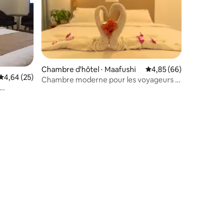
Chambre d'hôtel ⋅ Maafushi
Évaluation moyenne su
4,85 (66)
Évaluation moyenne sur la base de 25 commentaires : 4,64 sur 5
4,64 (25)
Chambre moderne pour les voyageurs à
petit budget
uvenirs
mmentaires : 5 sur 5