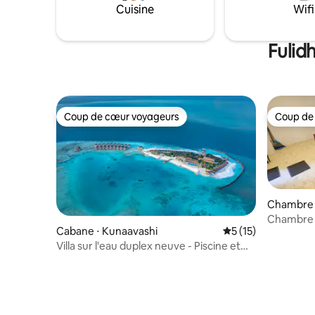
Cuisine
Wifi
Fulid
Coup de cœur voyageurs
Coup de
Coup de cœur voyageurs
Coup de
Chambre p
Chambre f
Cabane ⋅ Kunaavashi
Évaluation moyenne
5 (15)
Thari
Villa sur l'eau duplex neuve - Piscine et
plancher en verre