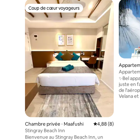
Coup de cœur voyageurs
Coup de cœur voyageurs
Apparte
Appartem
Près de l
✨Bel appa
juste en face d
de l'aérop
Velana et
commerce
✨L'appar
spacieux,
sur la me
Chambre privée ⋅ Maafushi
Évaluation moyenne su
4,88 (8)
bains privatives. Capaci
Stingray Beach Inn
adultes et 3 enfan
Bienvenue au Stingray Beach Inn, un
que planif