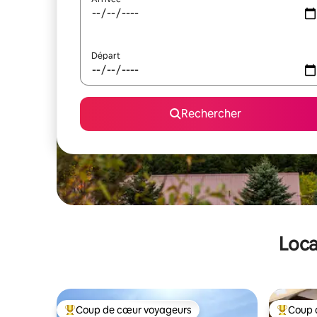
Départ
Rechercher
Loca
Coup de cœur voyageurs
Coup 
Coups de cœur voyageurs les plus appréciés
Coups de