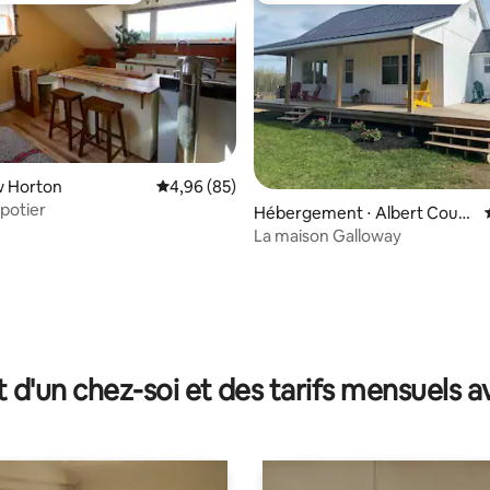
w Horton
Évaluation moyenne sur la base de 85 commen
4,96 (85)
 potier
Hébergement ⋅ Albert Count
y
La maison Galloway
 la base de 122 commentaires : 4,98 sur 5
t d'un chez-soi et des tarifs mensuels 