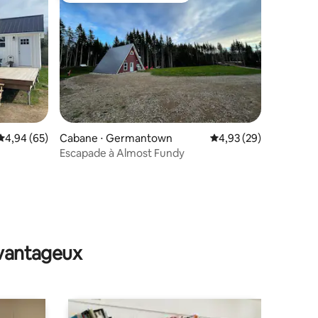
taires : 4,96 sur 5
Évaluation moyenne sur la base de 65 commentaires : 4,94 sur 5
4,94 (65)
Cabane ⋅ Germantown
Évaluation moyenne su
4,93 (29)
Escapade à Almost Fundy
avantageux