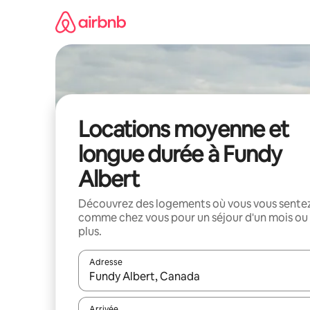
Aller
directement
au
contenu
Locations moyenne et
longue durée à Fundy
Albert
Découvrez des logements où vous vous sente
comme chez vous pour un séjour d'un mois ou
plus.
Adresse
Lorsque les résultats s'affichent, utilisez les flèc
Arrivée