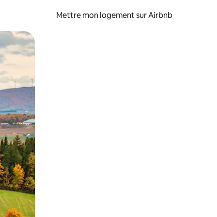
Mettre mon logement sur Airbnb
sant glisser.