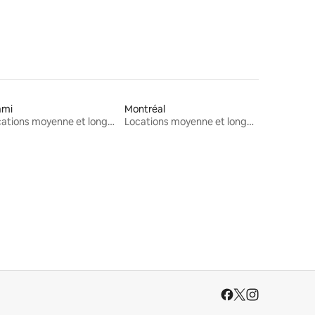
ami
Montréal
Locations moyenne et longue durée
Locations moyenne et longue durée