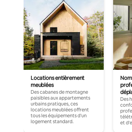
Locations entièrement
Noma
meublées
prof
dépl
Des cabanes de montagne
paisibles aux appartements
Des 
urbains pratiques, ces
confo
locations meublées offrent
profe
tous les équipements d'un
télét
logement standard.
et d'