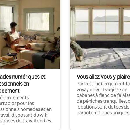
des numériques et
Vous allez vous y plaire
essionnels en
Parfois, l'hébergement fai
voyage. Qu'il s'agisse de
acement
cabanes à flanc de falais
hébergements
de péniches tranquilles, 
rtables pour les
locations sont dotées de
ssionnels nomades et en
caractéristiques uniques
ravail disposant du wifi
espaces de travail dédiés.