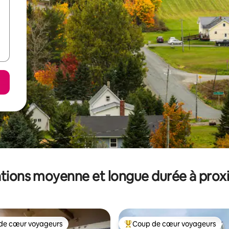
tions moyenne et longue durée à prox
de cœur voyageurs
Coup de cœur voyageurs
 cœur voyageurs les plus appréciés
Coups de cœur voyageurs les p