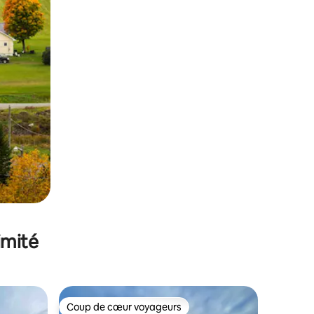
imité
Coup de cœur voyageurs
lus appréciés
Coup de cœur voyageurs