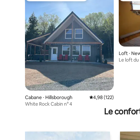
Loft ⋅ Ne
Le loft du
Cabane ⋅ Hillsborough
Évaluation moyenne sur
4,98 (122)
White Rock Cabin n° 4
Le confor