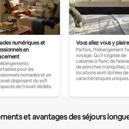
des numériques et
Vous allez vous y plaire
essionnels en
Parfois, l'hébergement fai
voyage. Qu'il s'agisse de
acement
cabanes à flanc de falais
hébergements
de péniches tranquilles, 
rtables pour les
locations sont dotées de
ssionnels nomades et en
caractéristiques uniques
ravail disposant du wifi
espaces de travail dédiés.
ments et avantages des séjours longu