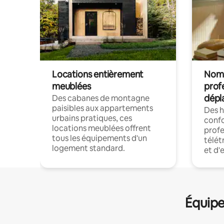
Locations entièrement
Noma
meublées
prof
dépl
Des cabanes de montagne
paisibles aux appartements
Des 
urbains pratiques, ces
confo
locations meublées offrent
profe
tous les équipements d'un
télét
logement standard.
et d'
Équipe