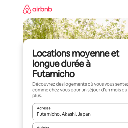
Aller
directement
au
contenu
Locations moyenne et
longue durée à
Futamicho
Découvrez des logements où vous vous sente
comme chez vous pour un séjour d'un mois ou
plus.
Adresse
Lorsque les résultats s'affichent, utilisez les flèc
Arrivée