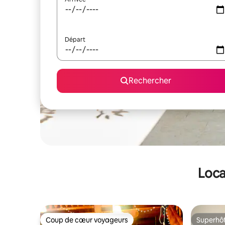
Départ
Rechercher
Loca
Coup de cœur voyageurs
Superhô
Coup de cœur voyageurs
Superhô