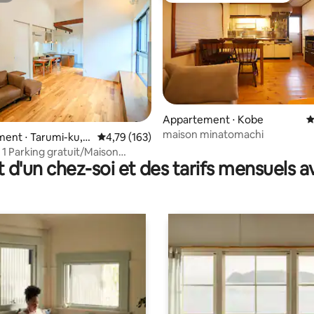
Appartement ⋅ Kobe
É
maison minatomachi
la base de 545 commentaires : 4,96 sur 5
ent ⋅ Tarumi-ku, K
Évaluation moyenne sur la base de 163 comme
4,79 (163)
 Parking gratuit/Maison
t d'un chez-soi et des tarifs mensuels 
fi gratuit/Plage