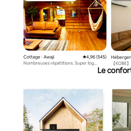
Cottage ⋅ Awaji
Évaluation moyenne sur 
4,96 (545)
Hébergem
obe
Nombreuses répétitions. Super log
【KOBE】 1
Le confor
house Linkin country house, idéalement
privée/Wi
situé sur l'île d'Awaji, animaux acceptés