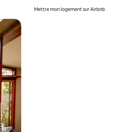
Mettre mon logement sur Airbnb
sant glisser.