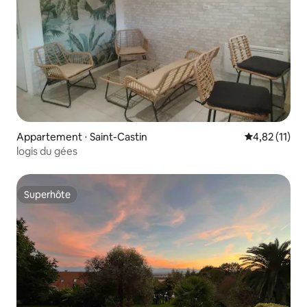
Appartement ⋅ Saint-Castin
Évaluation mo
4,82 (11)
logis du gées
Superhôte
Superhôte