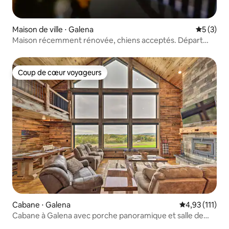
Maison de ville ⋅ Galena
Évaluatio
5 (3)
Maison récemment rénovée, chiens acceptés. Départ
facile !
Coup de cœur voyageurs
Coup de cœur voyageurs
Cabane ⋅ Galena
Évaluation mo
4,93 (111)
Cabane à Galena avec porche panoramique et salle de
jeux !