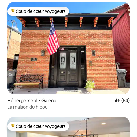
Coup de cœur voyageurs
Coups de cœur voyageurs les plus appréciés
Hébergement ⋅ Galena
Évaluation
5 (54)
La maison du hibou
Coup de cœur voyageurs
Coups de cœur voyageurs les plus appréciés