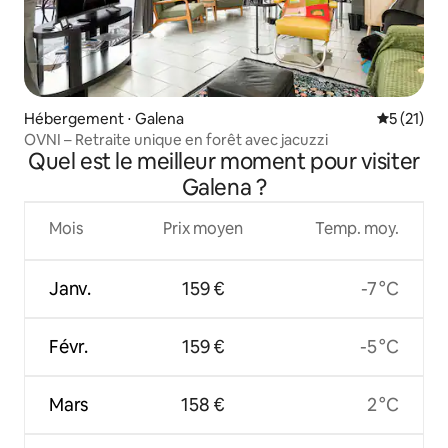
Hébergement ⋅ Galena
Évaluation
5 (21)
OVNI – Retraite unique en forêt avec jacuzzi
Quel est le meilleur moment pour visiter
Galena ?
Mois
Prix moyen
Temp. moy.
Janv.
159 €
-7 °C
Févr.
159 €
-5 °C
Mars
158 €
2 °C