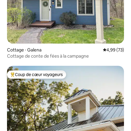
Cottage ⋅ Galena
Évaluation mo
4,99 (73)
Cottage de conte de fées à la campagne
Coup de cœur voyageurs
Coups de cœur voyageurs les plus appréciés