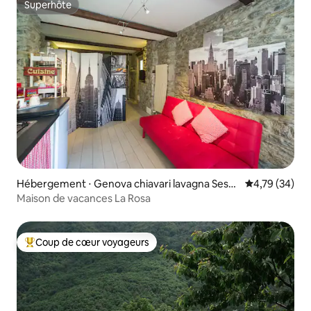
Superhôte
Superhôte
Hébergement ⋅ Genova chiavari lavagna Sestri
Évaluation mo
4,79 (34)
levante Rapallo
Maison de vacances La Rosa
Coup de cœur voyageurs
Coups de cœur voyageurs les plus appréciés