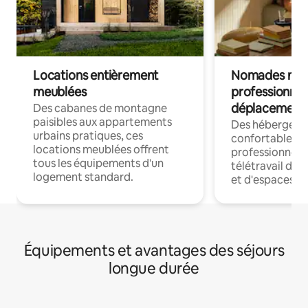
Locations entièrement
Nomades num
meublées
professionnel
déplacement
Des cabanes de montagne
paisibles aux appartements
Des hébergem
urbains pratiques, ces
confortables p
locations meublées offrent
professionnels
tous les équipements d'un
télétravail dis
logement standard.
et d'espaces de
Équipements et avantages des séjours
longue durée