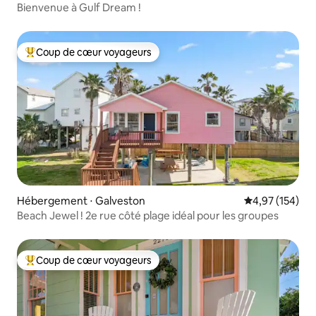
Bienvenue à Gulf Dream !
Coup de cœur voyageurs
Coups de cœur voyageurs les plus appréciés
Hébergement ⋅ Galveston
Évaluation moy
4,97 (154)
Beach Jewel ! 2e rue côté plage idéal pour les groupes
Coup de cœur voyageurs
Coups de cœur voyageurs les plus appréciés