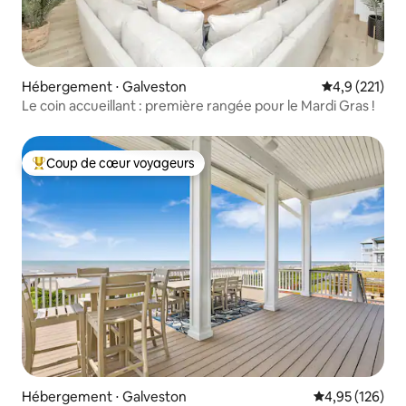
Hébergement ⋅ Galveston
Évaluation mo
4,9 (221)
Le coin accueillant : première rangée pour le Mardi Gras !
Coup de cœur voyageurs
Coups de cœur voyageurs les plus appréciés
Hébergement ⋅ Galveston
Évaluation moy
4,95 (126)