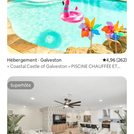
Hébergement ⋅ Galveston
Évaluation moy
4,96 (262)
« Coastal Castle of Galveston » PISCINE CHAUFFÉE ET
SPA !
Superhôte
Superhôte