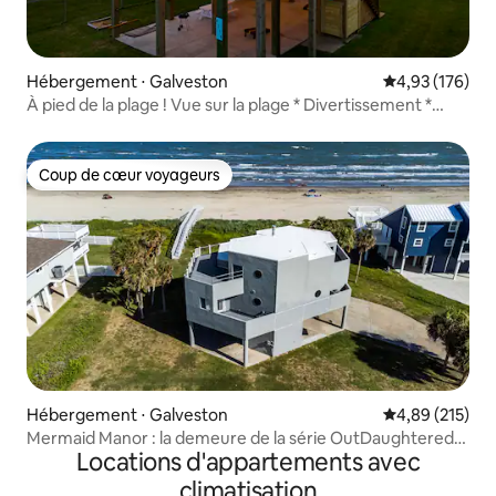
Hébergement ⋅ Galveston
Évaluation moy
4,93 (176)
À pied de la plage ! Vue sur la plage * Divertissement *
Jeux
Coup de cœur voyageurs
Coup de cœur voyageurs
Hébergement ⋅ Galveston
Évaluation moy
4,89 (215)
Mermaid Manor : la demeure de la série OutDaughtered
Locations d'appartements avec
de TLC
climatisation