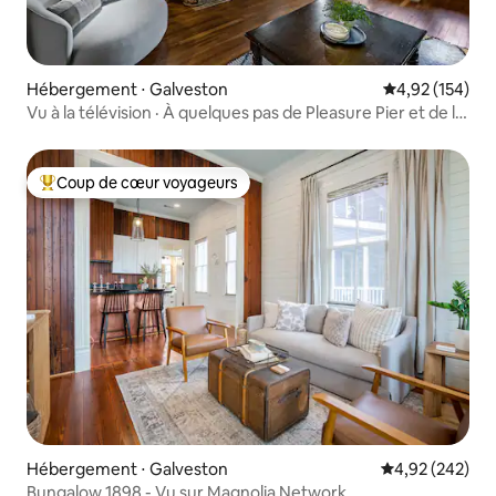
Hébergement ⋅ Galveston
Évaluation moy
4,92 (154)
Vu à la télévision · À quelques pas de Pleasure Pier et de la
plage
Coup de cœur voyageurs
Coups de cœur voyageurs les plus appréciés
Hébergement ⋅ Galveston
Évaluation moy
4,92 (242)
Bungalow 1898 - Vu sur Magnolia Network.