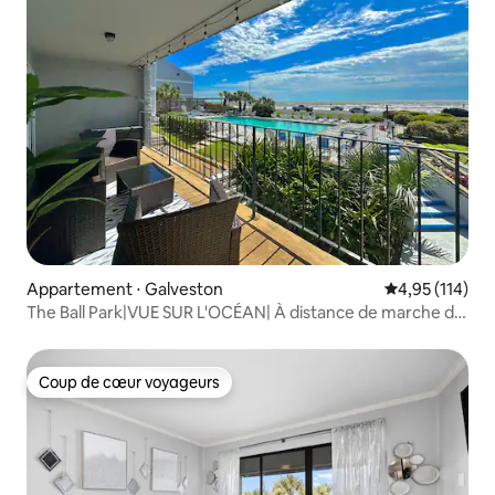
Appartement ⋅ Galveston
Évaluation moy
4,95 (114)
The Ball Park|VUE SUR L'OCÉAN| À distance de marche de
la plage| PISCINE
Coup de cœur voyageurs
Coup de cœur voyageurs