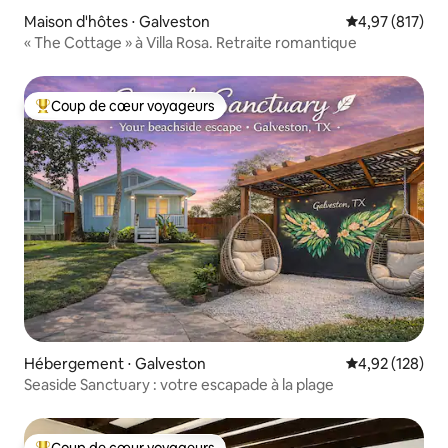
Maison d'hôtes ⋅ Galveston
Évaluation moy
4,97 (817)
« The Cottage » à Villa Rosa. Retraite romantique
Coup de cœur voyageurs
Coups de cœur voyageurs les plus appréciés
Hébergement ⋅ Galveston
Évaluation moy
4,92 (128)
Seaside Sanctuary : votre escapade à la plage