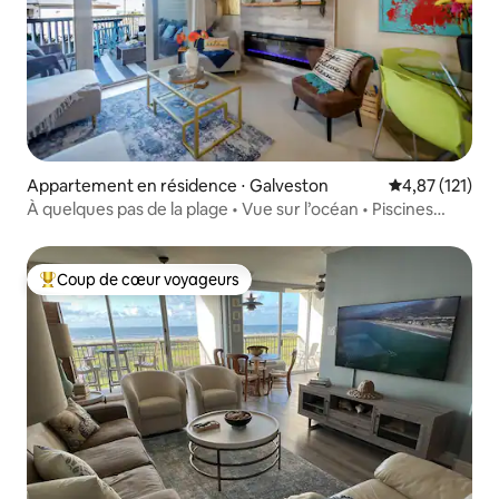
Appartement en résidence ⋅ Galveston
Évaluation moy
4,87 (121)
À quelques pas de la plage • Vue sur l’océan • Piscines
• Billy’s Bungalow
Coup de cœur voyageurs
Coups de cœur voyageurs les plus appréciés