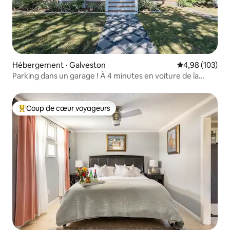
Hébergement ⋅ Galveston
Évaluation moy
4,98 (103)
Parking dans un garage ! À 4 minutes en voiture de la
plage
Coup de cœur voyageurs
Coups de cœur voyageurs les plus appréciés