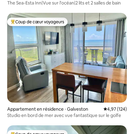
The Sea-Esta Inn|Vue sur l'océan|2 lits et 2 salles de bain
Coup de cœur voyageurs
Coups de cœur voyageurs les plus appréciés
Appartement en résidence ⋅ Galveston
Évaluation moy
4,97 (124)
Studio en bord de mer avec vue fantastique sur le golfe