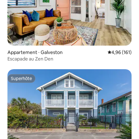
Appartement ⋅ Galveston
Évaluation moy
4,96 (161)
Escapade au Zen Den
Superhôte
Superhôte