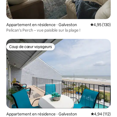
Appartement en résidence ⋅ Galveston
Évaluation moy
4,95 (130)
Pelican's Perch – vue paisible sur la plage !
Coup de cœur voyageurs
Coup de cœur voyageurs
Appartement en résidence ⋅ Galveston
Évaluation moy
4,94 (112)