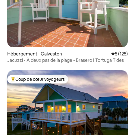
Hébergement ⋅ Galveston
Évaluation 
5 (125)
Jacuzzi - À deux pas de la plage - Brasero ! Tortuga Tides
Coup de cœur voyageurs
Coups de cœur voyageurs les plus appréciés