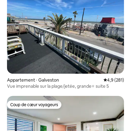
Appartement ⋅ Galveston
Évaluation mo
4,9 (281)
Vue imprenable sur la plage/jetée, grande⭐️ suite 5
Coup de cœur voyageurs
Coup de cœur voyageurs