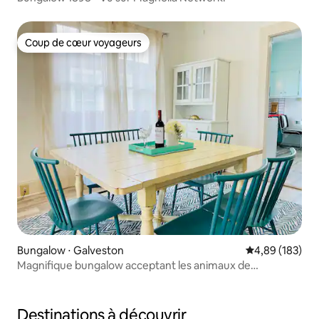
Coup de cœur voyageurs
Coup de cœur voyageurs
Bungalow ⋅ Galveston
Évaluation moy
4,89 (183)
Magnifique bungalow acceptant les animaux de
compagnie à 2 minutes du sable
Destinations à découvrir