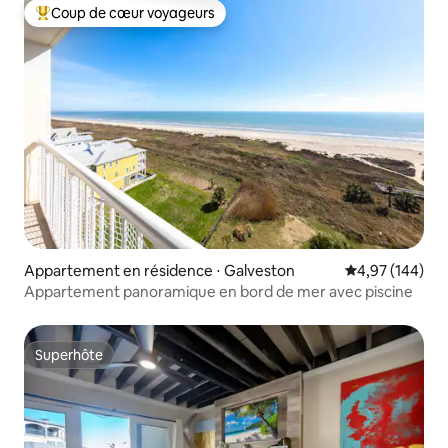
Coup de cœur voyageurs
Coups de cœur voyageurs les plus appréciés
Appartement en résidence ⋅ Galveston
Évaluation moy
4,97 (144)
Appartement panoramique en bord de mer avec piscine
Superhôte
Superhôte