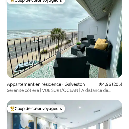
Coup de cœur voyageurs
Coups de cœur voyageurs les plus appréciés
Appartement en résidence ⋅ Galveston
Évaluation moy
4,96 (205)
Sérénité côtière | VUE SUR L'OCÉAN | À distance de
marche de la plage | PISCINE
Coup de cœur voyageurs
Coups de cœur voyageurs les plus appréciés