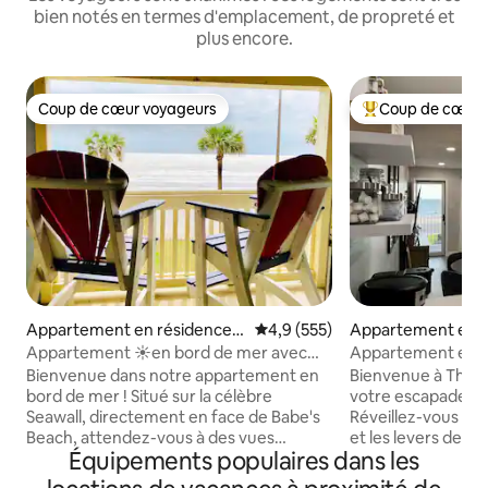
bien notés en termes d'emplacement, de propreté et
plus encore.
Coup de cœur voyageurs
Coup de cœur 
Coup de cœur voyageurs
Coups de cœur vo
Appartement en résidence ⋅
Évaluation moyenne sur la base
4,9 (555)
Appartement en r
Galveston
⋅ Galveston
Appartement ☀en bord de mer avec
Appartement en b
vue sur la plage, piscine et jacuzzi
balcon privé et vu
Bienvenue dans notre appartement en
Bienvenue à The 
soleil
bord de mer ! Situé sur la célèbre
votre escapade pr
Seawall, directement en face de Babe's
Réveillez-vous avec
Beach, attendez-vous à des vues
et les levers de so
Équipements populaires dans les
spectaculaires sur l'océan et à une
cet appartement 
retraite moderne pour vous détendre
bord de mer. Ce lieu de retraite de 2