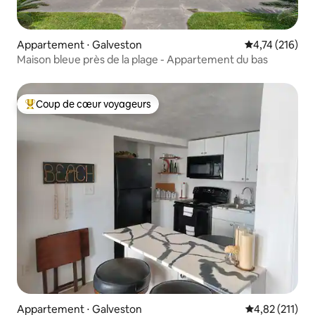
Appartement ⋅ Galveston
Évaluation moy
4,74 (216)
Maison bleue près de la plage - Appartement du bas
Coup de cœur voyageurs
Coups de cœur voyageurs les plus appréciés
Appartement ⋅ Galveston
Évaluation moy
4,82 (211)