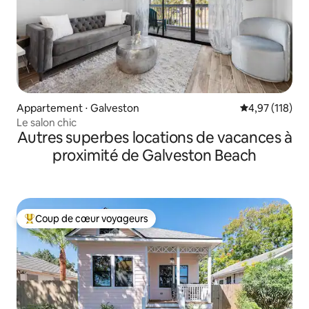
Appartement ⋅ Galveston
Évaluation moy
4,97 (118)
Le salon chic
Autres superbes locations de vacances à
proximité de Galveston Beach
Coup de cœur voyageurs
Coups de cœur voyageurs les plus appréciés