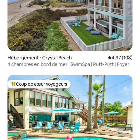
Hébergement ⋅ Crystal Beach
Évaluation moy
4,97 (108)
4 chambres en bord de mer | SwimSpa | Putt-Putt | Foyer
Coup de cœur voyageurs
Coups de cœur voyageurs les plus appréciés