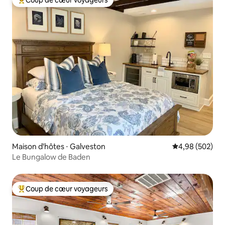
Coup de cœur voyageurs
Coups de cœur voyageurs les plus appréciés
Maison d'hôtes ⋅ Galveston
Évaluation moy
4,98 (502)
Le Bungalow de Baden
Coup de cœur voyageurs
Coups de cœur voyageurs les plus appréciés