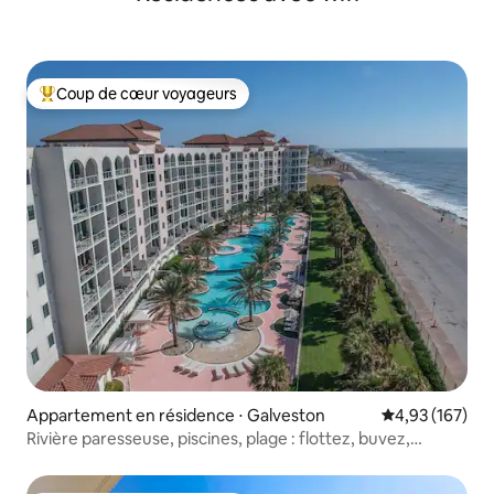
Coup de cœur voyageurs
Coups de cœur voyageurs les plus appréciés
Appartement en résidence ⋅ Galveston
Évaluation moy
4,93 (167)
Rivière paresseuse, piscines, plage : flottez, buvez,
détendez-vous