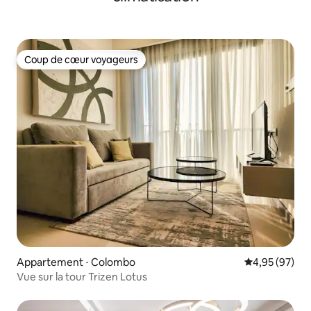
Coup de cœur voyageurs
Coup de cœur voyageurs
Appartement ⋅ Colombo
Évaluation mo
4,95 (97)
Vue sur la tour Trizen Lotus