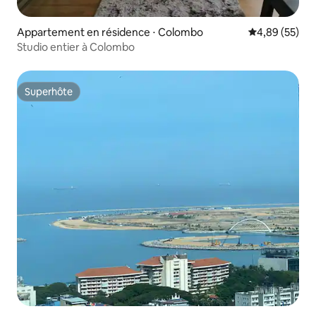
Appartement en résidence ⋅ Colombo
Évaluation mo
4,89 (55)
Studio entier à Colombo
Superhôte
Superhôte