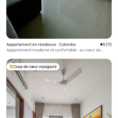
Appartement en résidence ⋅ Colombo
Évaluatio
5 (11)
Appartement moderne et confortable - au cœur de
Colombo
Coup de cœur voyageurs
Coups de cœur voyageurs les plus appréciés