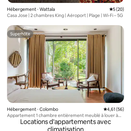
Hébergement ⋅ Wattala
Évaluation
5 (20)
Casa Jose | 2 chambres King | Aéroport | Plage | Wi-Fi – 5G
Superhôte
Superhôte
Hébergement ⋅ Colombo
Évaluation mo
4,61 (56)
Appartement 1 chambre entièrement meublé à louer à
Locations d'appartements avec
Colombo
climatisation