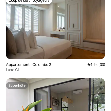
Coup de cœur voyageurs
Coup de cœur voyageurs
Appartement ⋅ Colombo 2
Évaluation mo
4,94 (33)
Luxe CL
Superhôte
Superhôte