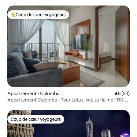
Coup de cœur voyageurs
Coups de cœur voyageurs les plus appréciés
Appartement ⋅ Colombo
Évaluation
5 (20)
Appartement Colombo - Tour Lotus, vue sur la mer TRI-
ZEN
Coup de cœur voyageurs
Coup de cœur voyageurs