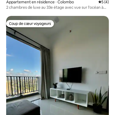
Appartement en résidence ⋅ Colombo
Évaluatio
5 (4)
2 chambres de luxe au 33e étage avec vue sur l'océan à
Twin Peaks, Colombo
Coup de cœur voyageurs
Coup de cœur voyageurs