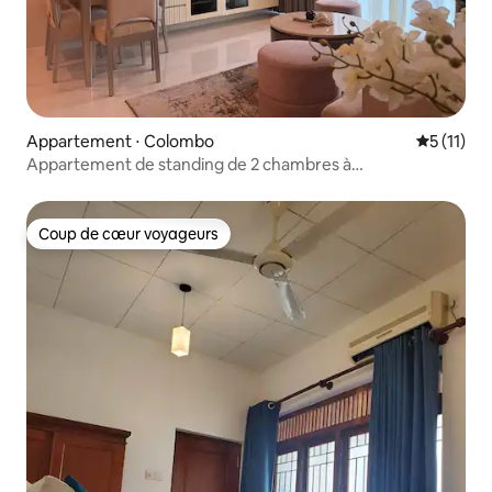
Appartement ⋅ Colombo
Évaluatio
5 (11)
Appartement de standing de 2 chambres à
Capitol Twin Peaks, Colombo
Coup de cœur voyageurs
Coup de cœur voyageurs