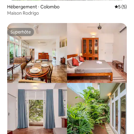
Hébergement ⋅ Colombo
Évaluatio
5 (5)
Maison Rodrigo
Superhôte
Superhôte