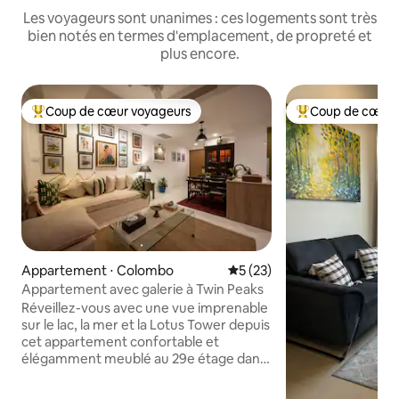
Les voyageurs sont unanimes : ces logements sont très
bien notés en termes d'emplacement, de propreté et
plus encore.
Coup de cœur voyageurs
Coup de cœur 
Coups de cœur voyageurs les plus appréciés
Coups de cœur vo
Appartement ⋅ Colombo
Évaluation moyenne sur la b
5 (23)
Appartement avec galerie à Twin Peaks
Réveillez-vous avec une vue imprenable
sur le lac, la mer et la Lotus Tower depuis
cet appartement confortable et
élégamment meublé au 29e étage dans
le quartier central le plus branché de
Colombo. Accédez à pied aux meilleurs