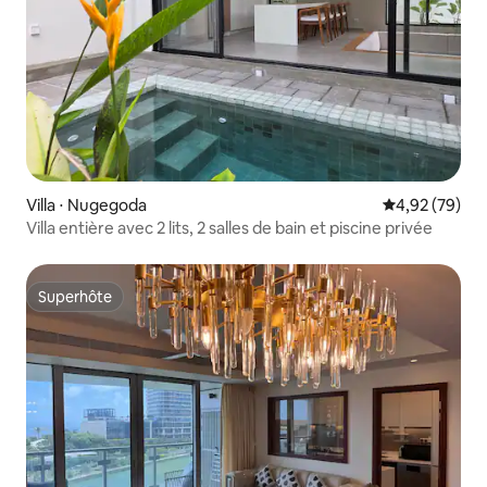
Villa ⋅ Nugegoda
Évaluation mo
4,92 (79)
Villa entière avec 2 lits, 2 salles de bain et piscine privée
Superhôte
Superhôte