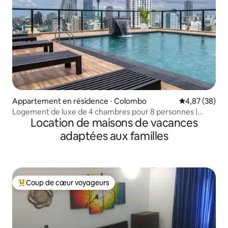
Appartement en résidence ⋅ Colombo
Évaluation mo
4,87 (38)
Logement de luxe de 4 chambres pour 8 personnes |
Location de maisons de vacances
Piscine avec jacuzzi sur le toit | Colpetty
adaptées aux familles
Coup de cœur voyageurs
Coups de cœur voyageurs les plus appréciés