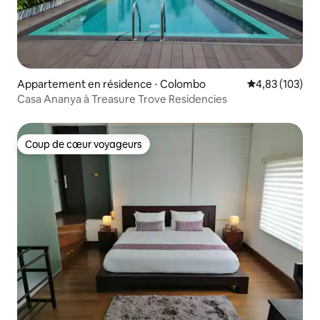
Appartement en résidence ⋅ Colombo
Évaluation moy
4,83 (103)
Casa Ananya à Treasure Trove Residencies
Coup de cœur voyageurs
Coup de cœur voyageurs