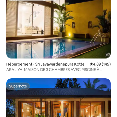
Hébergement ⋅ Sri Jayawardenepura Kotte
Évaluation moy
4,89 (149)
ARALIYA-MAISON DE 3 CHAMBRES AVEC PISCINE À
KOTTE
Superhôte
Superhôte