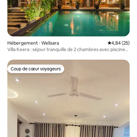
Hébergement ⋅ Welisara
Évaluation mo
4,84 (25)
Villa Keera : séjour tranquille de 2 chambres avec piscine
privée
Coup de cœur voyageurs
Coup de cœur voyageurs