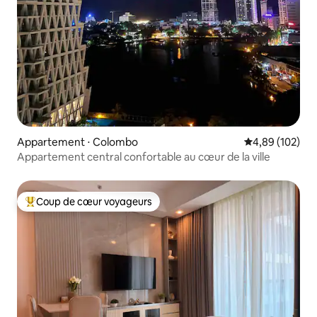
Appartement ⋅ Colombo
Évaluation moy
4,89 (102)
Appartement central confortable au cœur de la ville
Coup de cœur voyageurs
Coups de cœur voyageurs les plus appréciés