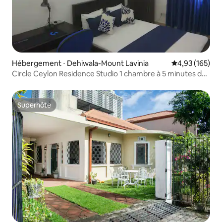
Hébergement ⋅ Dehiwala-Mount Lavinia
Évaluation moy
4,93 (165)
Circle Ceylon Residence Studio 1 chambre à 5 minutes de
la plage
Superhôte
Superhôte