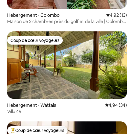
Hébergement ⋅ Colombo
Évaluation mo
4,92 (13)
Maison de 2 chambres près du golf et de la ville | Colombo
8
Coup de cœur voyageurs
Coup de cœur voyageurs
Hébergement ⋅ Wattala
Évaluation mo
4,94 (34)
Villa 49
Coup de cœur voyageurs
Coups de cœur voyageurs les plus appréciés