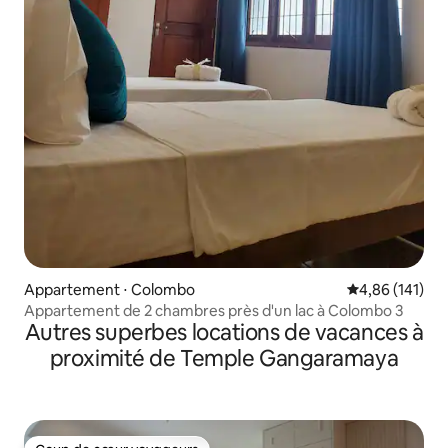
Appartement ⋅ Colombo
Évaluation moy
4,86 (141)
Appartement de 2 chambres près d'un lac à Colombo 3
Autres superbes locations de vacances à
proximité de Temple Gangaramaya