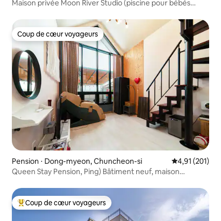
Maison privée Moon River Studio (piscine pour bébés
Cypress)
Coup de cœur voyageurs
Coup de cœur voyageurs
Pension ⋅ Dong-myeon, Chuncheon-si
Évaluation moy
4,91 (201)
Queen Stay Pension, Ping) Bâtiment neuf, maison
individuelle, deux étages, spa à accès direct, barbecue au
charbon de bois privé, fauteuil de massage, Nintendo,
jeux d'arcade rétro
Coup de cœur voyageurs
Coups de cœur voyageurs les plus appréciés