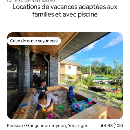
Calme (Joie à la maison)
Locations de vacances adaptées aux
familles et avec piscine
Coup de cœur voyageurs
Coup de cœur voyageurs
Pension ⋅ Gangcheon-myeon, Yeoju-gun
Évaluation moy
4,93 (105)