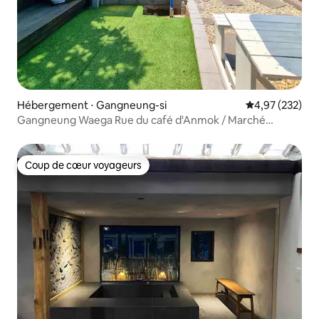
Hébergement ⋅ Gangneung-si
Évaluation moy
4,97 (232)
Gangneung Waega Rue du café d'Anmok / Marché
central Rue Wolhwa
Coup de cœur voyageurs
Coup de cœur voyageurs