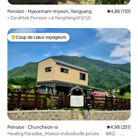
Pension ⋅ Hyeonnam-myeon, Yangyang
Évaluation moy
4,86 (110)
« ZaraMok Pension » à YangYang(#양양)
Coup de cœur voyageurs
Coups de cœur voyageurs les plus appréciés
Pension ⋅ Chuncheon-si
Évaluation moy
4,98 (251)
Healing Paradise_Maison individuelle privée 〮 BBQ 〮