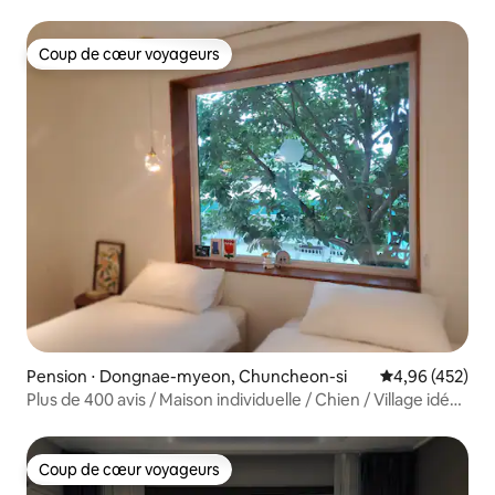
Jardin pour les repas_Chiens autorisés gratuitement_À 5
minutes de Chuncheon IC
Coup de cœur voyageurs
Coup de cœur voyageurs
Pension ⋅ Dongnae-myeon, Chuncheon-si
Évaluation moy
4,96 (452)
Plus de 400 avis / Maison individuelle / Chien / Village idéal
pour les promenades matinales / Chants d'oiseaux / Kaki
Coup de cœur voyageurs
Coup de cœur voyageurs