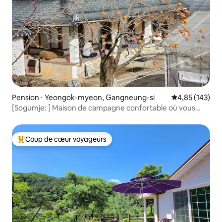
Pension ⋅ Yeongok-myeon, Gangneung-si
Évaluation moy
4,85 (143)
[Sogumje: ] Maison de campagne confortable où vous
pourrez ressentir la vallée et la nature
Coup de cœur voyageurs
Coups de cœur voyageurs les plus appréciés