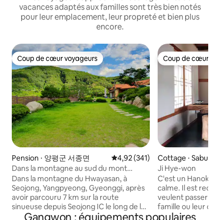
vacances adaptés aux familles sont très bien notés
pour leur emplacement, leur propreté et bien plus
encore.
Coup de cœur voyageurs
Coup de cœur vo
Coup de cœur voyageurs
Coup de cœur vo
Pension ⋅ 양평군 서종면
Évaluation moyenne sur la base 
4,92 (341)
Cottage ⋅ Sabuk-
uncheon
Dans la montagne au sud du mont
Ji Hye-won
Hwayasan, à 35 km de Seoul Walkerhill,
Dans la montagne du Hwayasan, à
C'est un Hanok pri
maison à huangto avec annexe pour les
Seojong, Yangpyeong, Gyeonggi, après
calme. Il est rec
clients de 3 300 m²
avoir parcouru 7 km sur la route
veulent passer du
sinueuse depuis Seojong IC le long de la
famille ou leur cou
Gangwon : équipements populaires
vallée de Byeokgye, puis monté sur le
besoin d'une paus