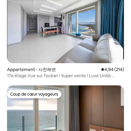
Appartement ⋅ 사천해변
Évaluation moy
4,94 (214)
17e étage Vue sur l'océan ! Super vente ! Luxe Unité
familiale. Amis et amoureux. Préféré 3 suites.
Coup de cœur voyageurs
Coup de cœur voyageurs