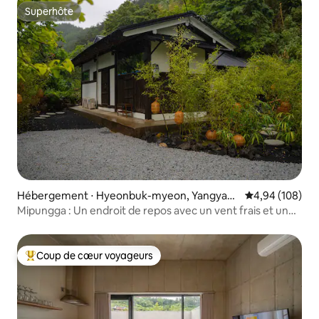
Superhôte
Superhôte
Hébergement ⋅ Hyeonbuk-myeon, Yangyan
Évaluation moy
4,94 (108)
g
Mipungga : Un endroit de repos avec un vent frais et une
forêt de pins
Coup de cœur voyageurs
Coups de cœur voyageurs les plus appréciés