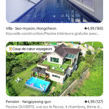
Villa ⋅ Seo-myeon, Hongcheon
Évaluation moy
4,95 (165)
Nouvelle construction/Piscine intérieure gratuite avec
eau chaude/Station de ski Daemyung à proximité/Grosse
réduction pour les nuits consécutives/Maison privée de
40 pyeong pour 1 équipe/près de Séoul/Barbecue
Coup de cœur voyageurs
Coups de cœur voyageurs les plus appréciés
Pension ⋅ Yangpyeong-gun
Évaluation moy
4,95 (127)
Piscine OUVERTE, vue sur le fleuve, 4 chambres, literie de