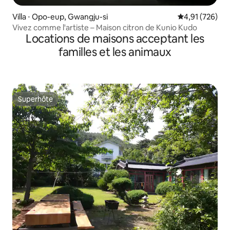
Villa ⋅ Opo-eup, Gwangju-si
Évaluation moy
4,91 (726)
Vivez comme l'artiste – Maison citron de Kunio Kudo
Locations de maisons acceptant les
familles et les animaux
Superhôte
Superhôte