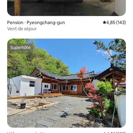
Pension ⋅ Pyeongchang-gun
Évaluation moy
4,85 (143)
Vent de séjour
Superhôte
Superhôte