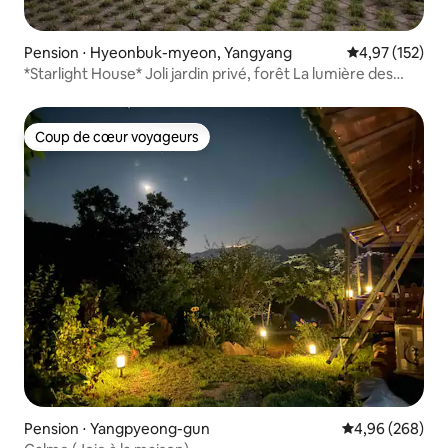
Pension ⋅ Hyeonbuk-myeon, Yangyang
Évaluation moy
4,97 (152)
*Starlight House* Joli jardin privé, forêt La lumière des
étoiles dans la chambre. Vue ~ Barbecue parfait
Coup de cœur voyageurs
Coup de cœur voyageurs
Pension ⋅ Yangpyeong-gun
Évaluation moy
4,96 (268)