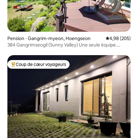
Pension ⋅ Gangrim-myeon, Hoengseon
Évaluation moy
4,98 (205)
384 Gangrimseogil (Sunny Valley) Une seule équipe.
Chambre 3. Lit 3. Toilette 2 (buanderie et toilette 1)
Coup de cœur voyageurs
Coups de cœur voyageurs les plus appréciés