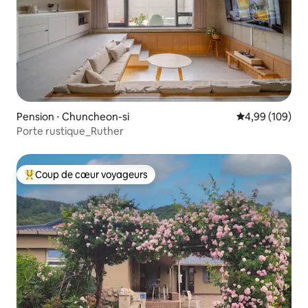
Pension ⋅ Chuncheon-si
Évaluation moy
4,99 (109)
Porte rustique_Ruther
Coup de cœur voyageurs
Coups de cœur voyageurs les plus appréciés