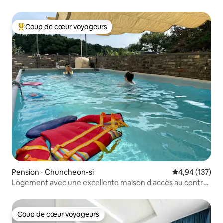
style hôtel, maison privée de plain-pied de 198 mètres
carrés (60 pyeong), table à manger et chaises
Coup de cœur voyageurs
Coups de cœur voyageurs les plus appréciés
Pension ⋅ Chuncheon-si
Évaluation moy
4,94 (137)
Logement avec une excellente maison d'accès au centre-
ville.
Coup de cœur voyageurs
Coup de cœur voyageurs