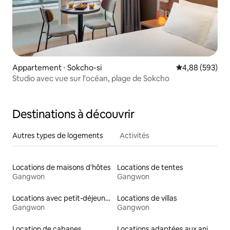
Appartement ⋅ Sokcho-si
Évaluation moy
4,88 (593)
Studio avec vue sur l'océan, plage de Sokcho
Destinations à découvrir
Autres types de logements
Activités
Locations de maisons d'hôtes
Locations de tentes
Gangwon
Gangwon
Locations avec petit-déjeuner
Locations de villas
Gangwon
Gangwon
Location de cabanes
Locations adaptées aux animaux