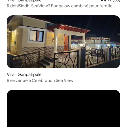
RiddhiSiddhi SeaView2 Bungalow combiné pour famille
Villa ⋅ Ganpatipule
Bienvenue à Celebration Sea View