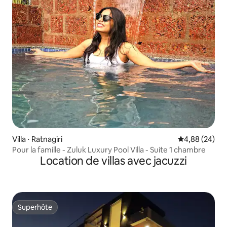
Villa ⋅ Ratnagiri
Évaluation mo
4,88 (24)
Pour la famille - Zuluk Luxury Pool Villa - Suite 1 chambre
Location de villas avec jacuzzi
Superhôte
Superhôte