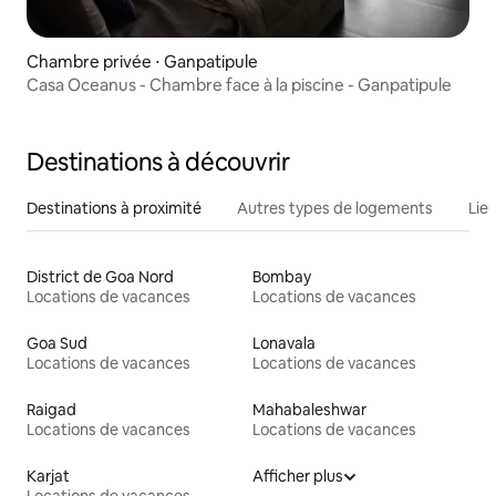
Chambre privée ⋅ Ganpatipule
Casa Oceanus - Chambre face à la piscine - Ganpatipule
Destinations à découvrir
Destinations à proximité
Autres types de logements
Lie
District de Goa Nord
Bombay
Locations de vacances
Locations de vacances
Goa Sud
Lonavala
Locations de vacances
Locations de vacances
Raigad
Mahabaleshwar
Locations de vacances
Locations de vacances
Karjat
Afficher plus
Locations de vacances