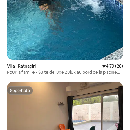
Villa ⋅ Ratnagiri
Évaluation mo
4,79 (28)
Pour la famille - Suite de luxe Zuluk au bord de la piscine
avec 1 chambre
Superhôte
Superhôte