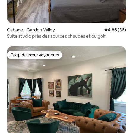
Cabane ⋅ Garden Valley
Évaluation mo
4,86 (36)
Suite studio près des sources chaudes et du golf
Coup de cœur voyageurs
Coup de cœur voyageurs