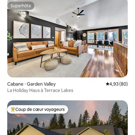
Superhôte
Superhôte
Cabane ⋅ Garden Valley
Évaluation mo
4,93 (80)
La Holiday Haus à Terrace Lakes
Coup de cœur voyageurs
Coups de cœur voyageurs les plus appréciés