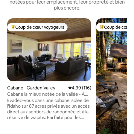
notées pour leur emplacement, leur propreté et bien
plus encore.
Coup de cœur voyageurs
Coup de cœur 
Coups de cœur voyageurs les plus appréciés
Coups de cœur vo
Cabane ⋅ Garden Valley
Évaluation moyenne sur la base 
4,99 (116)
Cabane la mieux notée de la vallée - À
pied de la ville
Évadez-vous dans une cabane isolée de
l'Idaho sur 87 acres privés avec un accès
direct aux sentiers de randonnée et à la
réserve de wapitis. Parfaite pour les
couples, les familles ou les voyageurs en
solo, cette retraite paisible offre une