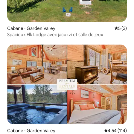
Cabane ⋅ Garden Valley
Évaluatio
5 (3)
Spacieux Elk Lodge avec jacuzzi et salle de jeux
Cabane ⋅ Garden Valley
Évaluation moy
4,54 (114)