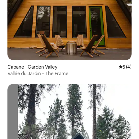
Cabane ⋅ Garden Valley
Évaluatio
5 (4)
Vallée du Jardin – The Frame