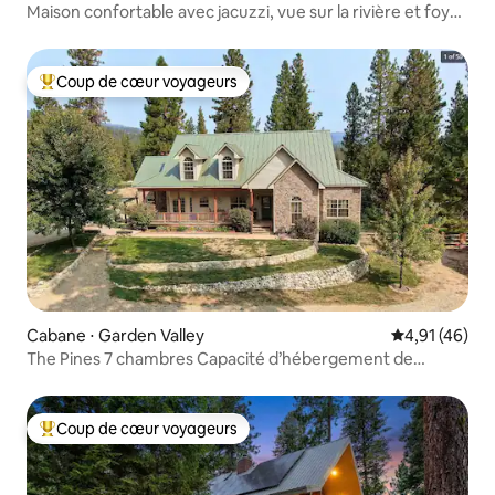
Maison confortable avec jacuzzi, vue sur la rivière et foyer
extérieur !
Coup de cœur voyageurs
Coups de cœur voyageurs les plus appréciés
Cabane ⋅ Garden Valley
Évaluation mo
4,91 (46)
The Pines 7 chambres Capacité d’hébergement de
10 personnes Réduction de 25 % à partir de 2 nuits
Coup de cœur voyageurs
Coups de cœur voyageurs les plus appréciés