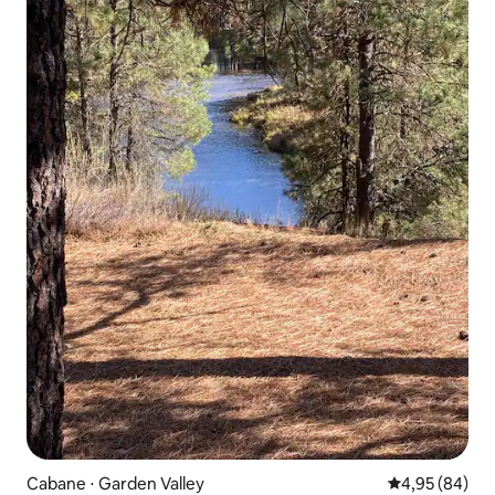
Cabane ⋅ Garden Valley
Évaluation mo
4,95 (84)