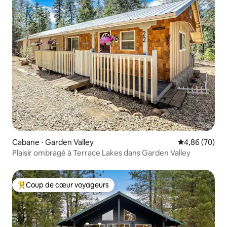
Cabane ⋅ Garden Valley
Évaluation mo
4,86 (70)
Plaisir ombragé à Terrace Lakes dans Garden Valley
Coup de cœur voyageurs
Coups de cœur voyageurs les plus appréciés