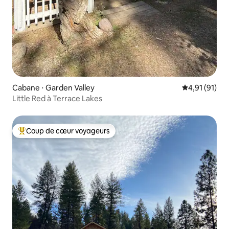
Cabane ⋅ Garden Valley
Évaluation mo
4,91 (91)
Little Red à Terrace Lakes
Coup de cœur voyageurs
Coups de cœur voyageurs les plus appréciés