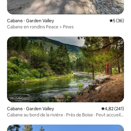
Cabane ⋅ Garden Valley
Évaluation
5 (36)
Cabane en rondins Peace + Pines
Cabane ⋅ Garden Valley
Évaluation moy
4,82 (241)
Cabane au bord de la rivière · Près de Boise · Peut accueillir
8 personnes · Animaux acceptés