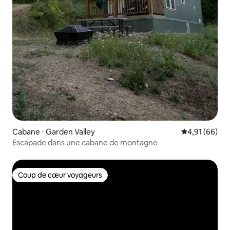
Cabane ⋅ Garden Valley
Évaluation mo
4,91 (66)
Escapade dans une cabane de montagne
Coup de cœur voyageurs
Coup de cœur voyageurs