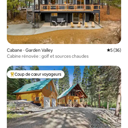
Cabane ⋅ Garden Valley
Évaluation
5 (36)
Cabine rénovée : golf et sources chaudes
Coup de cœur voyageurs
Coups de cœur voyageurs les plus appréciés