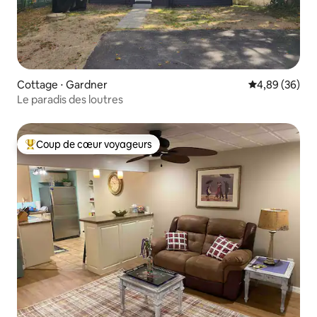
Cottage ⋅ Gardner
Évaluation mo
4,89 (36)
Le paradis des loutres
Coup de cœur voyageurs
Coups de cœur voyageurs les plus appréciés