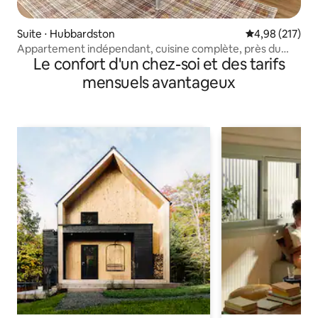
Suite ⋅ Hubbardston
Évaluation moy
4,98 (217)
Appartement indépendant, cuisine complète, près du
Le confort d'un chez-soi et des tarifs
mont Wachusetts
mensuels avantageux