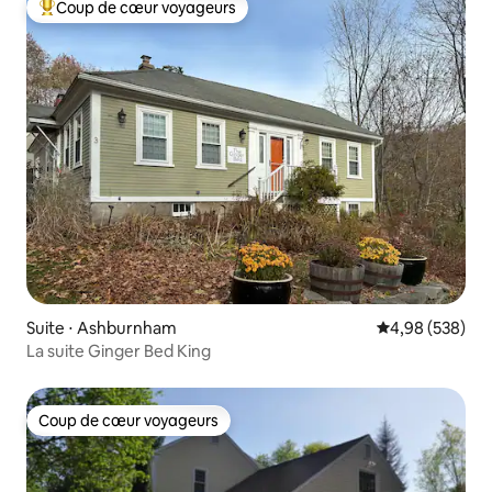
Coup de cœur voyageurs
Coups de cœur voyageurs les plus appréciés
Suite ⋅ Ashburnham
Évaluation moy
4,98 (538)
La suite Ginger Bed King
Coup de cœur voyageurs
Coup de cœur voyageurs