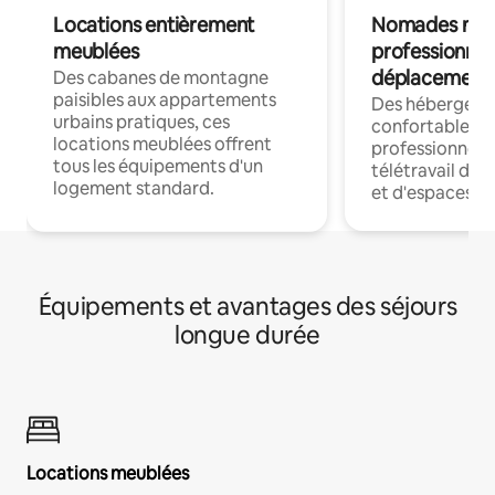
Locations entièrement
Nomades num
meublées
professionnel
déplacement
Des cabanes de montagne
paisibles aux appartements
Des hébergem
urbains pratiques, ces
confortables p
locations meublées offrent
professionnels
tous les équipements d'un
télétravail dis
logement standard.
et d'espaces de
Équipements et avantages des séjours
longue durée
Locations meublées