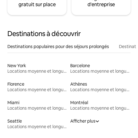
gratuit sur place
d'entreprise
Destinations à découvrir
Destinations populaires pour des séjours prolongés
Destinati
New York
Barcelone
Locations moyenne et longue durée
Locations moyenne et longue durée
Florence
Athènes
Locations moyenne et longue durée
Locations moyenne et longue durée
Miami
Montréal
Locations moyenne et longue durée
Locations moyenne et longue durée
Seattle
Afficher plus
Locations moyenne et longue durée