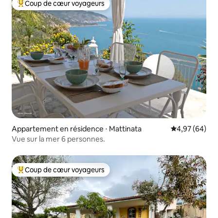
Coup de cœur voyageurs
Coups de cœur voyageurs les plus appréciés
Appartement en résidence ⋅ Mattinata
Évaluation mo
4,97 (64)
Vue sur la mer 6 personnes.
Coup de cœur voyageurs
Coups de cœur voyageurs les plus appréciés