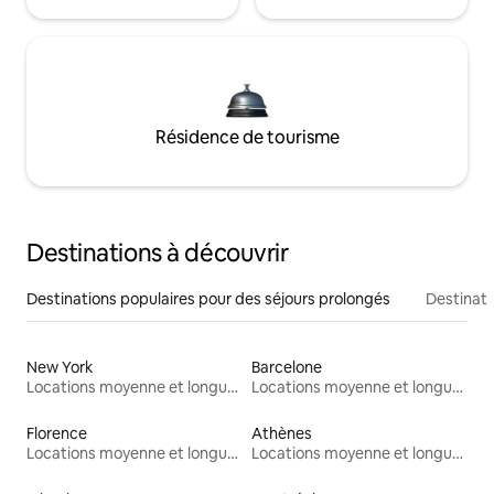
Résidence de tourisme
Destinations à découvrir
Destinations populaires pour des séjours prolongés
Destinati
New York
Barcelone
Locations moyenne et longue durée
Locations moyenne et longue durée
Florence
Athènes
Locations moyenne et longue durée
Locations moyenne et longue durée