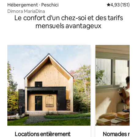
Hébergement ⋅ Peschici
Évaluation moy
4,93 (151)
Dimora MariaDina
Le confort d'un chez-soi et des tarifs
mensuels avantageux
Locations entièrement
Nomades num