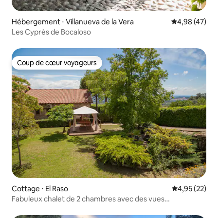
Hébergement ⋅ Villanueva de la Vera
Évaluation mo
4,98 (47)
Les Cyprès de Bocaloso
Coup de cœur voyageurs
Coup de cœur voyageurs
Cottage ⋅ El Raso
Évaluation mo
4,95 (22)
Fabuleux chalet de 2 chambres avec des vues
spectaculaires