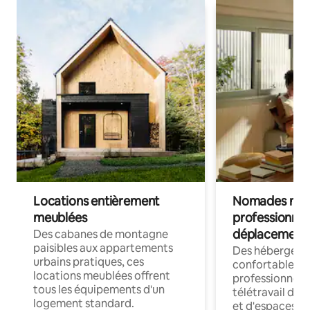
Locations entièrement
Nomades num
meublées
professionnel
déplacement
Des cabanes de montagne
paisibles aux appartements
Des hébergem
urbains pratiques, ces
confortables p
locations meublées offrent
professionnels
tous les équipements d'un
télétravail dis
logement standard.
et d'espaces de