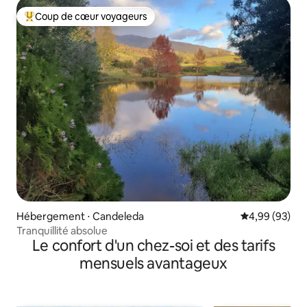
Coup de cœur voyageurs
Coups de cœur voyageurs les plus appréciés
Hébergement ⋅ Candeleda
Évaluation mo
4,99 (93)
Tranquillité absolue
Le confort d'un chez-soi et des tarifs
mensuels avantageux