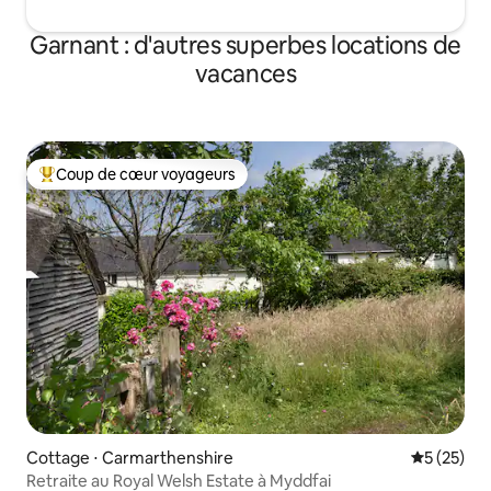
Garnant : d'autres superbes locations de
vacances
Coup de cœur voyageurs
Coups de cœur voyageurs les plus appréciés
Cottage ⋅ Carmarthenshire
Évaluation
5 (25)
Retraite au Royal Welsh Estate à Myddfai