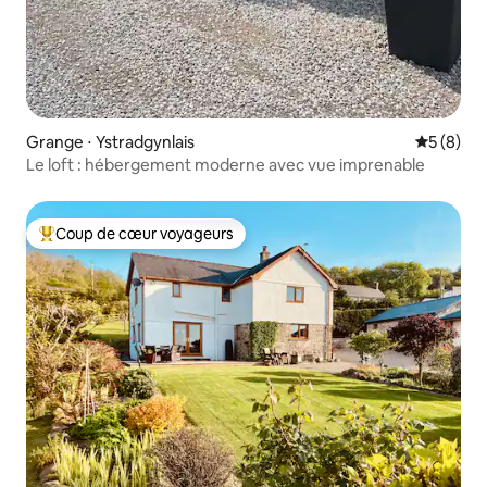
Grange ⋅ Ystradgynlais
Évaluatio
5 (8)
Le loft : hébergement moderne avec vue imprenable
Coup de cœur voyageurs
Coups de cœur voyageurs les plus appréciés