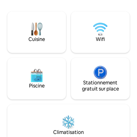
déjeuner, d'une bu
isolée de Pwlldu. Au sommet des falaises
de bain à l'étage (e
calcaires, The Bunkhouse est niché dans
plafond bas) et d'
le premier AONB du Pays de Galles.
également de son p
Éloignez-vous de l'agitation de la vie
du chalet. Le chalet est situé dans le
urbaine, faites une pause et connectez-
village de Garnant
vous à la nature sauvage, et détendez-
parcours de golf e
Cuisine
Wifi
vous au son de la mer tandis que la côte
locaux Il est à proximité de la M4. Au
de Gower se déroule devant vous.
bord des Montagne
Brecon Beacons.
Stationnement
Piscine
gratuit sur place
Climatisation