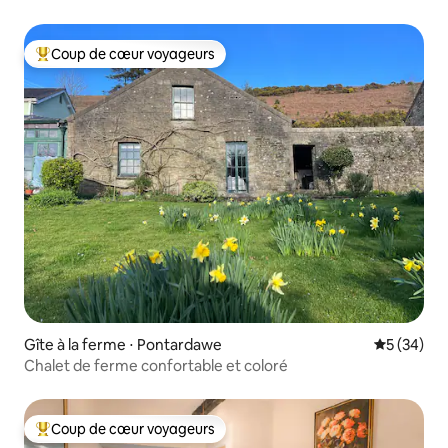
Coup de cœur voyageurs
Coups de cœur voyageurs les plus appréciés
Gîte à la ferme ⋅ Pontardawe
Évaluation
5 (34)
Chalet de ferme confortable et coloré
Coup de cœur voyageurs
Coups de cœur voyageurs les plus appréciés