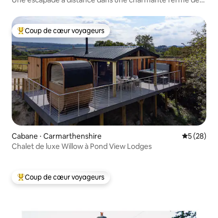
250 ans
Coup de cœur voyageurs
Coups de cœur voyageurs les plus appréciés
Cabane ⋅ Carmarthenshire
Évaluation
5 (28)
Chalet de luxe Willow à Pond View Lodges
Coup de cœur voyageurs
Coups de cœur voyageurs les plus appréciés