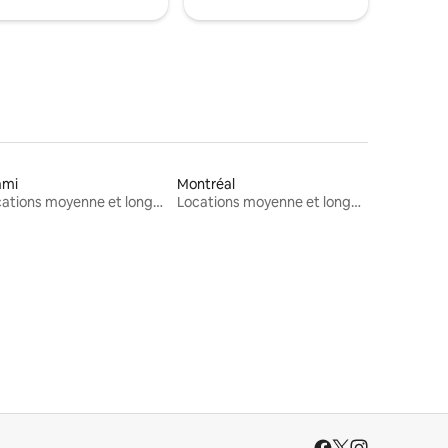
ami
Montréal
Locations moyenne et longue durée
Locations moyenne et longue durée