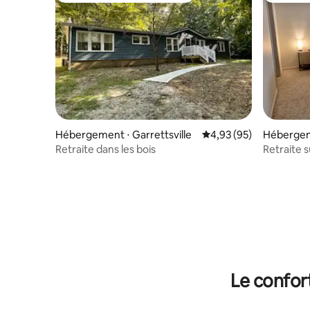
Hébergement ⋅ Garrettsville
Évaluation moyenne sur
4,93 (95)
Hébergem
Retraite dans les bois
Retraite s
bain
Le confor