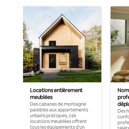
Locations entièrement
Noma
meublées
prof
dépl
Des cabanes de montagne
paisibles aux appartements
Des 
urbains pratiques, ces
confo
locations meublées offrent
profe
tous les équipements d'un
télét