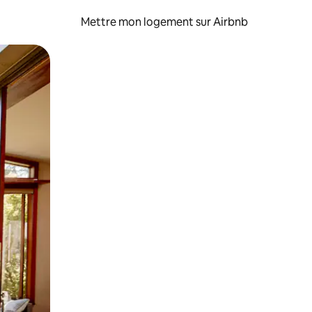
Mettre mon logement sur Airbnb
sant glisser.