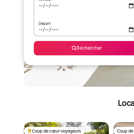
Départ
Rechercher
Loca
Coup de cœur voyageurs
Coup de
Coups de cœur voyageurs les plus appréciés
Coup de