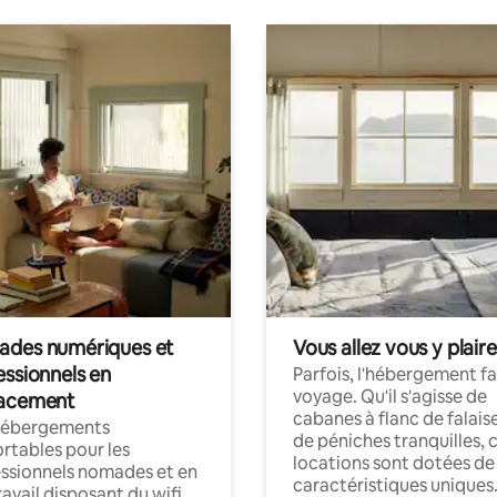
des numériques et
Vous allez vous y plaire
essionnels en
Parfois, l'hébergement fai
voyage. Qu'il s'agisse de
acement
cabanes à flanc de falais
hébergements
de péniches tranquilles, 
rtables pour les
locations sont dotées de
ssionnels nomades et en
caractéristiques uniques
ravail disposant du wifi