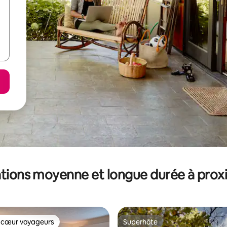
tions moyenne et longue durée à prox
 cœur voyageurs
Superhôte
 cœur voyageurs
Superhôte