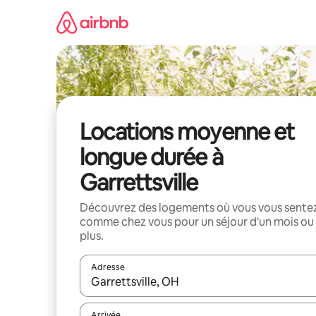
Aller
directement
au
contenu
Locations moyenne et
longue durée à
Garrettsville
Découvrez des logements où vous vous sente
comme chez vous pour un séjour d'un mois ou
plus.
Adresse
Lorsque les résultats s'affichent, utilisez les flèc
Arrivée