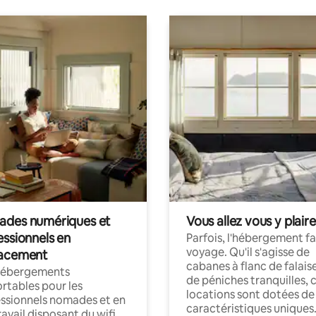
des numériques et
Vous allez vous y plaire
essionnels en
Parfois, l'hébergement fai
voyage. Qu'il s'agisse de
acement
cabanes à flanc de falais
hébergements
de péniches tranquilles, 
rtables pour les
locations sont dotées de
ssionnels nomades et en
caractéristiques uniques
ravail disposant du wifi