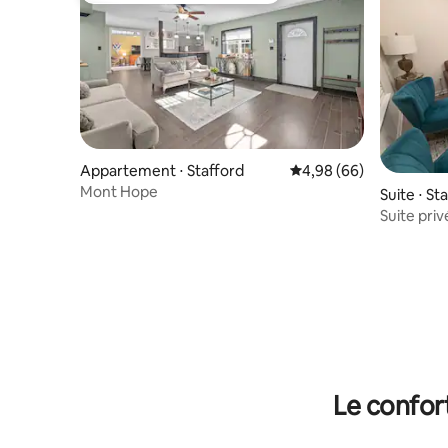
Appartement ⋅ Stafford
Évaluation moyenne sur
4,98 (66)
Mont Hope
Suite ⋅ St
Suite pri
Le confor