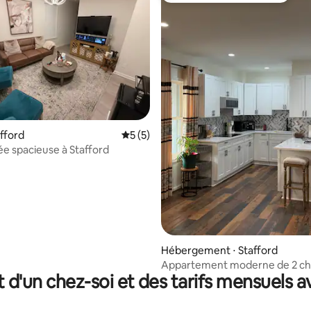
 la base de 66 commentaires : 4,98 sur 5
afford
Évaluation moyenne sur la base de 5 co
5 (5)
vée spacieuse à Stafford
Hébergement ⋅ Stafford
Appartement moderne de 2 c
t d'un chez-soi et des tarifs mensuels 
et 1 salle de bain Appartement 
sol avec cuisine complète