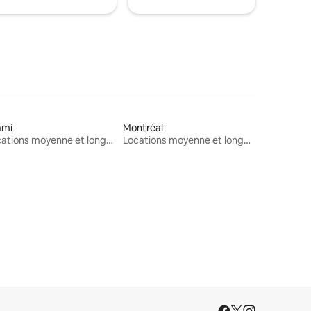
ami
Montréal
Locations moyenne et longue durée
Locations moyenne et longue durée