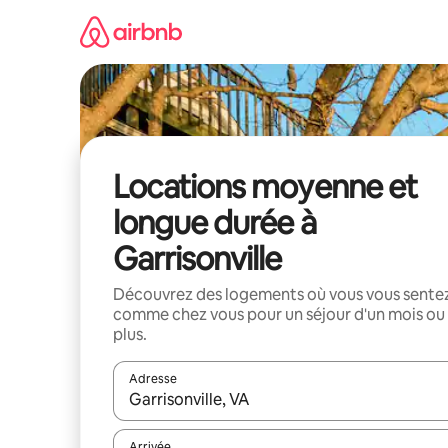
Aller
directement
au
contenu
Locations moyenne et
longue durée à
Garrisonville
Découvrez des logements où vous vous sente
comme chez vous pour un séjour d'un mois ou
plus.
Adresse
Lorsque les résultats s'affichent, utilisez les flèc
Arrivée