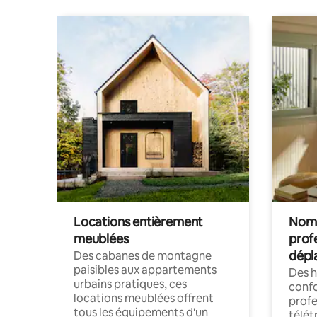
Locations entièrement
Noma
meublées
prof
dépl
Des cabanes de montagne
paisibles aux appartements
Des 
urbains pratiques, ces
confo
locations meublées offrent
profe
tous les équipements d'un
télét