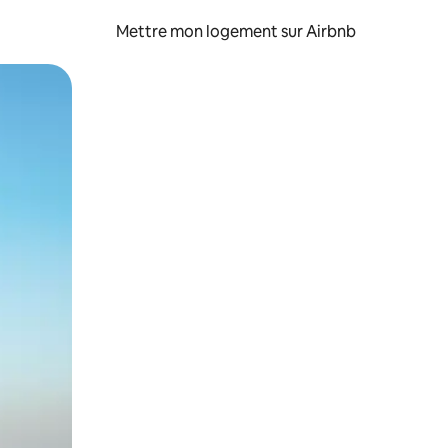
Mettre mon logement sur Airbnb
sant glisser.