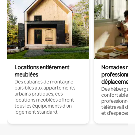
Locations entièrement
Nomades num
meublées
professionnel
déplacement
Des cabanes de montagne
paisibles aux appartements
Des hébergem
urbains pratiques, ces
confortables p
locations meublées offrent
professionnels
tous les équipements d'un
télétravail dis
logement standard.
et d'espaces de