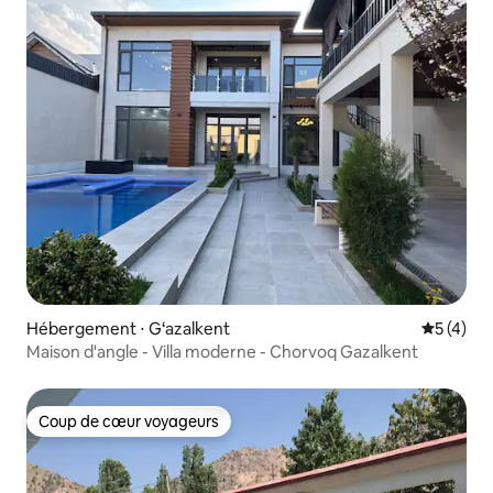
Hébergement ⋅ G‘azalkent
Évaluatio
5 (4)
Maison d'angle - Villa moderne - Chorvoq Gazalkent
Coup de cœur voyageurs
Coup de cœur voyageurs