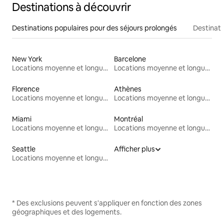
Destinations à découvrir
Destinations populaires pour des séjours prolongés
Destinati
New York
Barcelone
Locations moyenne et longue durée
Locations moyenne et longue durée
Florence
Athènes
Locations moyenne et longue durée
Locations moyenne et longue durée
Miami
Montréal
Locations moyenne et longue durée
Locations moyenne et longue durée
Seattle
Afficher plus
Locations moyenne et longue durée
* Des exclusions peuvent s'appliquer en fonction des zones
géographiques et des logements.