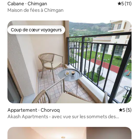
Cabane ⋅ Chimgan
Évaluatio
5 (11)
Maison de fées à Chimgan
Coup de cœur voyageurs
Coup de cœur voyageurs
Appartement ⋅ Chorvoq
Évaluatio
5 (5)
Akash Apartments - avec vue sur les sommets des
montagnes