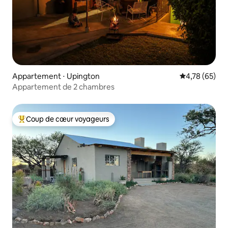
Appartement ⋅ Upington
Évaluation mo
4,78 (65)
Appartement de 2 chambres
Coup de cœur voyageurs
Coups de cœur voyageurs les plus appréciés