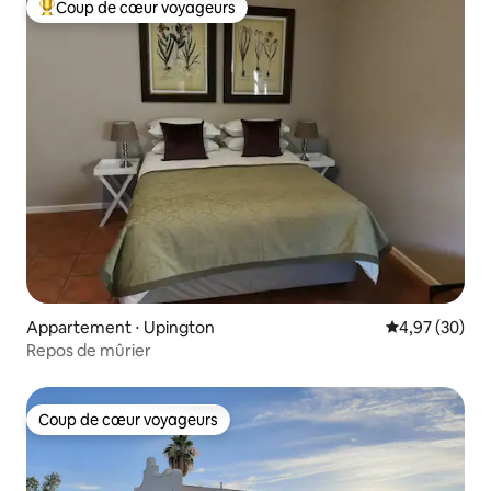
Coup de cœur voyageurs
Coups de cœur voyageurs les plus appréciés
Appartement ⋅ Upington
Évaluation mo
4,97 (30)
Repos de mûrier
Coup de cœur voyageurs
Coup de cœur voyageurs