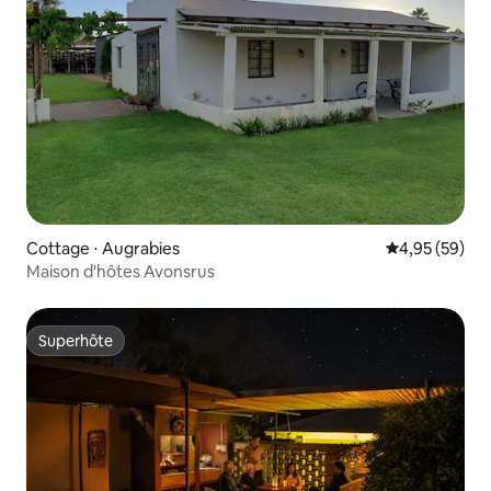
Cottage ⋅ Augrabies
Évaluation mo
4,95 (59)
Maison d'hôtes Avonsrus
Superhôte
Superhôte