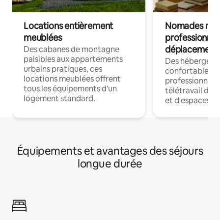
Locations entièrement
Nomades num
meublées
professionnel
déplacement
Des cabanes de montagne
paisibles aux appartements
Des hébergem
urbains pratiques, ces
confortables p
locations meublées offrent
professionnels
tous les équipements d'un
télétravail dis
logement standard.
et d'espaces de
Équipements et avantages des séjours
longue durée