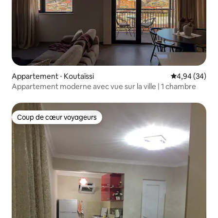
Appartement ⋅ Koutaïssi
Évaluation mo
4,94 (34)
Appartement moderne avec vue sur la ville | 1 chambre
Coup de cœur voyageurs
Coup de cœur voyageurs