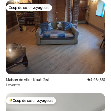
Coup de cœur voyageurs
Coup de cœur voyageurs
Maison de ville ⋅ Koutaïssi
Évaluation mo
4,95 (56)
Levanto
Coup de cœur voyageurs
Coups de cœur voyageurs les plus appréciés