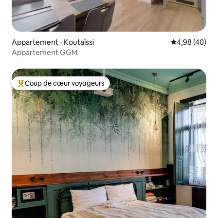
Appartement ⋅ Koutaïssi
Évaluation mo
4,98 (40)
Appartement GGM
Coup de cœur voyageurs
Coups de cœur voyageurs les plus appréciés