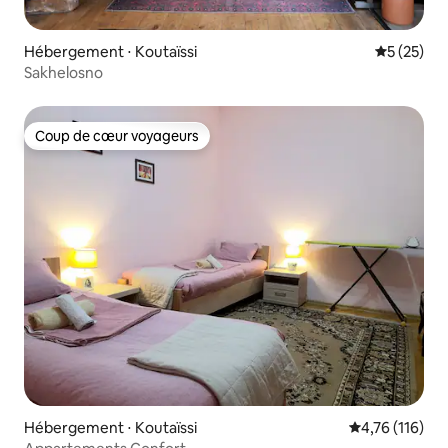
Hébergement ⋅ Koutaïssi
Évaluation
5 (25)
Sakhelosno
Coup de cœur voyageurs
Coup de cœur voyageurs
Hébergement ⋅ Koutaïssi
Évaluation moy
4,76 (116)