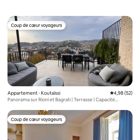
Coup de cœur voyageurs
Coup de cœur voyageurs
Appartement ⋅ Koutaïssi
Évaluation mo
4,98 (52)
Panorama sur Rioni et Bagrati | Terrasse | Capacité
d'accueil de 4 personnes
Coup de cœur voyageurs
Coup de cœur voyageurs