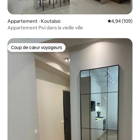
Appartement ⋅ Koutaïssi
Évaluation moy
4,94 (109)
Appartement Pivi dans la vieille ville
Coup de cœur voyageurs
Coup de cœur voyageurs