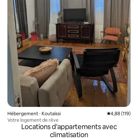
Hébergement ⋅ Koutaïssi
Évaluation moy
4,88 (119)
Votre logement de rêve
Locations d'appartements avec
climatisation