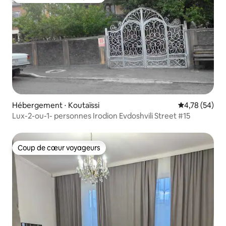
Coup de cœur voyageurs
Hébergement ⋅ Koutaïssi
Évaluation mo
4,78 (54)
Lux-2-ou-1- personnes Irodion Evdoshvili Street #15
Coup de cœur voyageurs
Coup de cœur voyageurs