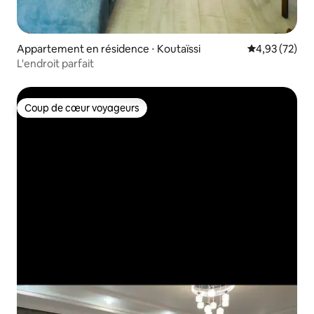
Appartement en résidence ⋅ Koutaïssi
Évaluation mo
4,93 (72)
L'endroit parfait
Coup de cœur voyageurs
Coup de cœur voyageurs