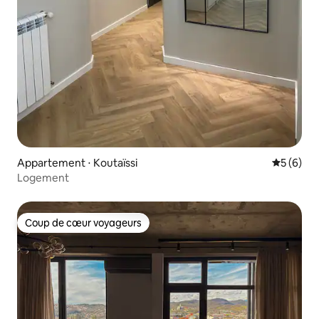
Appartement ⋅ Koutaïssi
Évaluatio
5 (6)
Logement
Coup de cœur voyageurs
Coup de cœur voyageurs