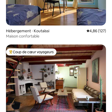
Hébergement ⋅ Koutaïssi
Évaluation moy
4,86 (127)
Maison confortable
Coup de cœur voyageurs
Coups de cœur voyageurs les plus appréciés