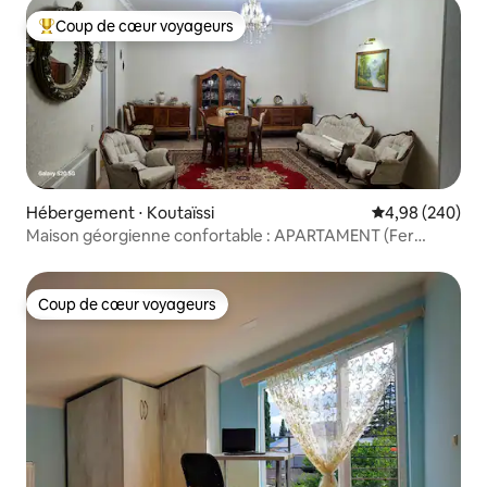
Coup de cœur voyageurs
Coups de cœur voyageurs les plus appréciés
Hébergement ⋅ Koutaïssi
Évaluation moy
4,98 (240)
Maison géorgienne confortable : APARTAMENT (Fer
House)
Coup de cœur voyageurs
Coup de cœur voyageurs