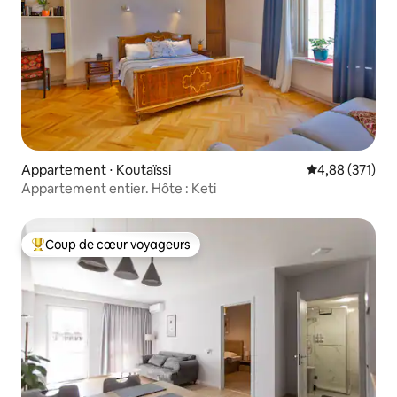
Appartement ⋅ Koutaïssi
Évaluation moy
4,88 (371)
Appartement entier. Hôte : Keti
Coup de cœur voyageurs
Coups de cœur voyageurs les plus appréciés