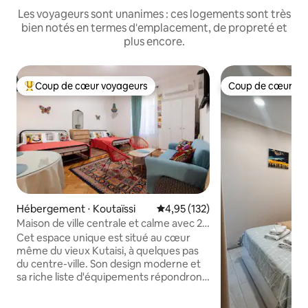
Les voyageurs sont unanimes : ces logements sont très
bien notés en termes d'emplacement, de propreté et
plus encore.
Coup de cœur voyageurs
Coup de cœur vo
Coups de cœur voyageurs les plus appréciés
Coup de cœur vo
Hébergement ⋅ Koutaïssi
Évaluation moyenne sur la base 
4,95 (132)
Maison de ville centrale et calme avec 2
lits Queen Size
Cet espace unique est situé au cœur
même du vieux Kutaisi, à quelques pas
du centre-ville. Son design moderne et
sa riche liste d'équipements répondront
à tous vos besoins : 2 lits Queen Size
confortables, des serviettes et des