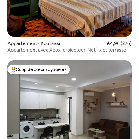
Appartement ⋅ Koutaïssi
Évaluation moy
4,96 (276)
Appartement avec Xbox, projecteur, Netflix et terrasse
Coup de cœur voyageurs
Coups de cœur voyageurs les plus appréciés