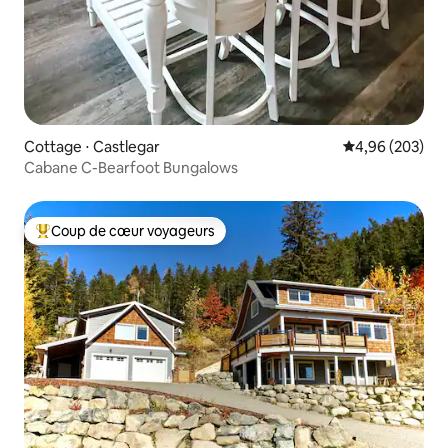
Cottage ⋅ Castlegar
Évaluation moy
4,96 (203)
Cabane C-Bearfoot Bungalows
Coup de cœur voyageurs
Coups de cœur voyageurs les plus appréciés