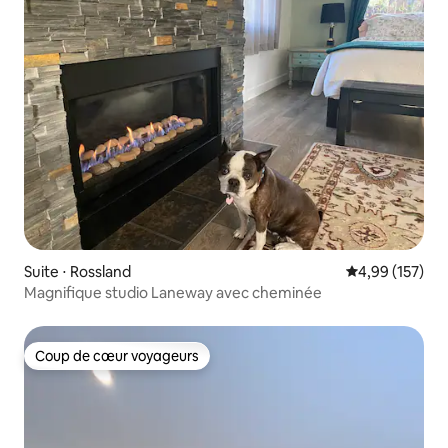
Suite ⋅ Rossland
Évaluation moy
4,99 (157)
Magnifique studio Laneway avec cheminée
Coup de cœur voyageurs
Coup de cœur voyageurs