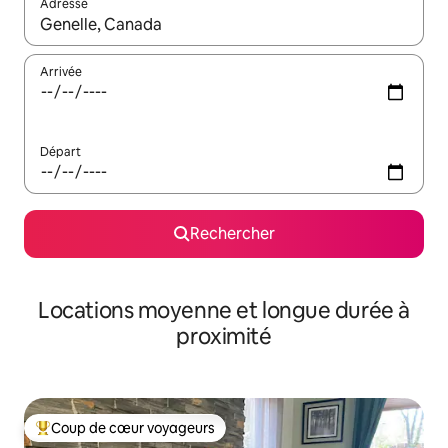
Adresse
Lorsque les résultats s'affichent, utilisez les flèches vers le hau
Arrivée
Départ
Rechercher
Locations moyenne et longue durée à
proximité
Coup de cœur voyageurs
Coups de cœur voyageurs les plus appréciés