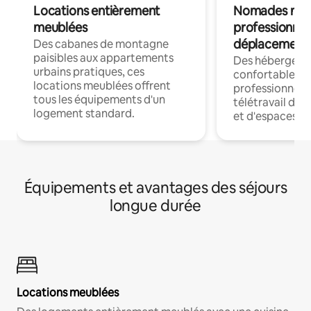
Locations entièrement
Nomades num
meublées
professionnel
déplacement
Des cabanes de montagne
paisibles aux appartements
Des hébergem
urbains pratiques, ces
confortables p
locations meublées offrent
professionnels
tous les équipements d'un
télétravail dis
logement standard.
et d'espaces de
Équipements et avantages des séjours
longue durée
Locations meublées