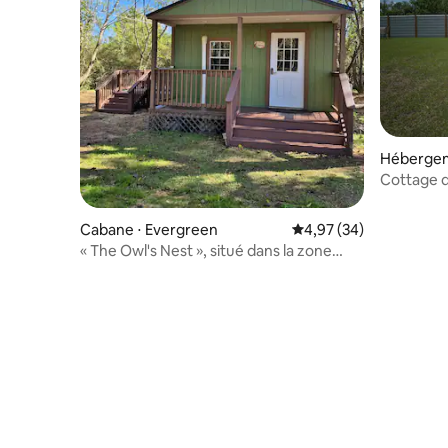
Hébergem
Cottage 
Cabane ⋅ Evergreen
Évaluation moyenne sur
4,97 (34)
« The Owl's Nest », situé dans la zone
rurale d'Evergreen, Alabama