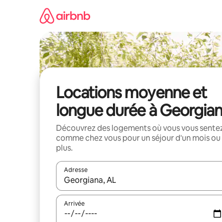
Aller
directement
au
contenu
Locations moyenne et
longue durée à Georgia
Découvrez des logements où vous vous sente
comme chez vous pour un séjour d'un mois ou
plus.
Adresse
Lorsque les résultats s'affichent, utilisez les flèc
Arrivée