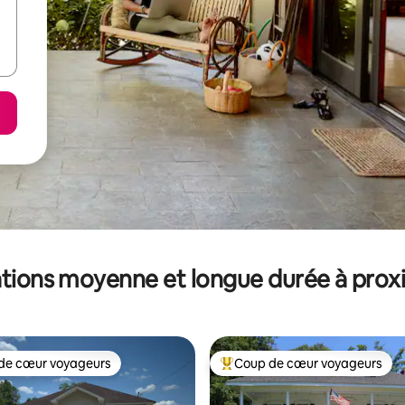
tions moyenne et longue durée à prox
de cœur voyageurs
Coup de cœur voyageurs
 cœur voyageurs les plus appréciés
Coups de cœur voyageurs les p