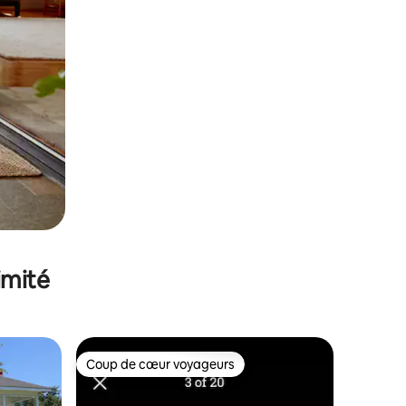
imité
Coup de cœur voyageurs
lus appréciés
Coup de cœur voyageurs