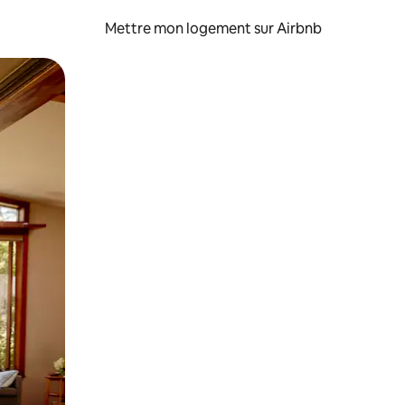
Mettre mon logement sur Airbnb
sant glisser.