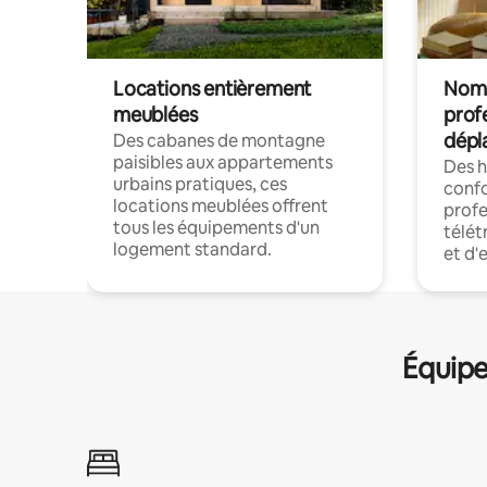
Locations entièrement
Noma
meublées
prof
dépl
Des cabanes de montagne
paisibles aux appartements
Des 
urbains pratiques, ces
confo
locations meublées offrent
profe
tous les équipements d'un
télét
logement standard.
et d'
Équipe