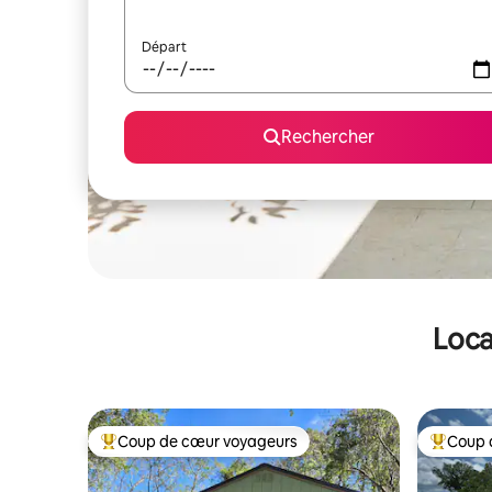
Départ
Rechercher
Loca
Coup de cœur voyageurs
Coup 
Coups de cœur voyageurs les plus appréciés
Coups de