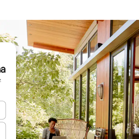
na
z
hes vers le haut et vers le bas pour les parcourir ou en appuyant et en fai