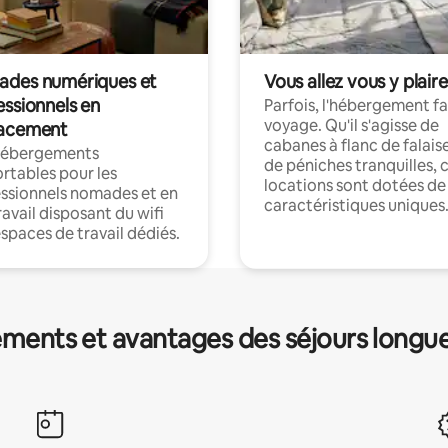
des numériques et
Vous allez vous y plaire
essionnels en
Parfois, l'hébergement fai
voyage. Qu'il s'agisse de
acement
cabanes à flanc de falais
hébergements
de péniches tranquilles, 
rtables pour les
locations sont dotées de
ssionnels nomades et en
caractéristiques uniques
ravail disposant du wifi
espaces de travail dédiés.
ments et avantages des séjours longu