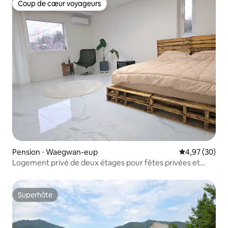
Coup de cœur voyageurs
Coup de cœur voyageurs
Pension ⋅ Waegwan-eup
Évaluation mo
4,97 (30)
Logement privé de deux étages pour fêtes privées et
camping [Murmum]
Superhôte
Superhôte