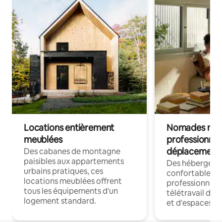
Locations entièrement
Nomades num
meublées
professionnel
déplacement
Des cabanes de montagne
paisibles aux appartements
Des hébergem
urbains pratiques, ces
confortables p
locations meublées offrent
professionnels
tous les équipements d'un
télétravail dis
logement standard.
et d'espaces de