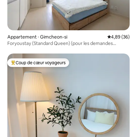
Appartement ⋅ Gimcheon-si
Évaluation mo
4,89 (36)
Foryoustay (Standard Queen) (pour les demandes
d'hébergement pour les déplacements professionnels de
longue durée uniquement)
Coup de cœur voyageurs
Coups de cœur voyageurs les plus appréciés