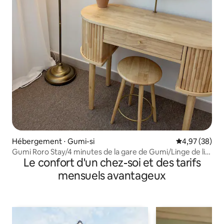
Hébergement ⋅ Gumi-si
Évaluation mo
4,97 (38)
Gumi Roro Stay/4 minutes de la gare de Gumi/Linge de lit
Le confort d'un chez-soi et des tarifs
d'hôtel/Logement chaleureux à Geumridan-gil/Pas de
problème de bruit pour le stationnement/Logement privé
mensuels avantageux
avec toit-terrasse/Lit bébé