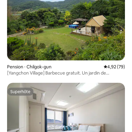
Pension ⋅ Chilgok-gun
Évaluation mo
4,92 (79)
[Yangchon Village] Barbecue gratuit. Un jardin de
1 000 pyeong créé avec amour par des familles !
Superhôte
Superhôte