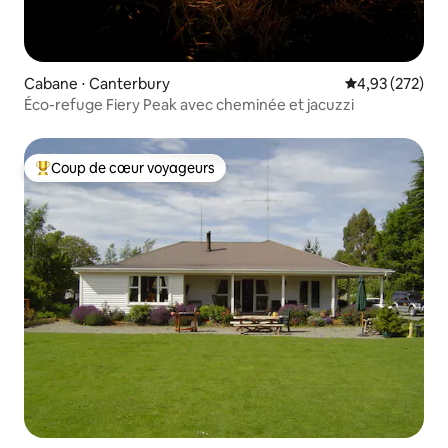
Cabane ⋅ Canterbury
Évaluation moy
4,93 (272)
Éco-refuge Fiery Peak avec cheminée et jacuzzi
Coup de cœur voyageurs
Coups de cœur voyageurs les plus appréciés