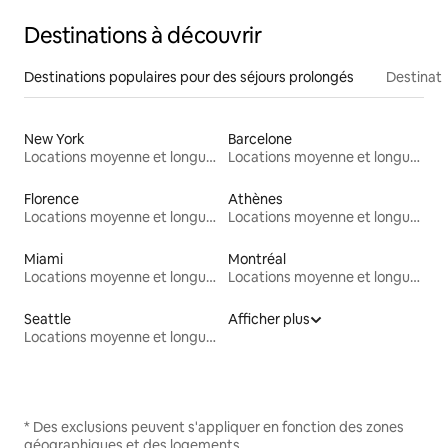
Destinations à découvrir
Destinations populaires pour des séjours prolongés
Destinati
New York
Barcelone
Locations moyenne et longue durée
Locations moyenne et longue durée
Florence
Athènes
Locations moyenne et longue durée
Locations moyenne et longue durée
Miami
Montréal
Locations moyenne et longue durée
Locations moyenne et longue durée
Seattle
Afficher plus
Locations moyenne et longue durée
* Des exclusions peuvent s'appliquer en fonction des zones
géographiques et des logements.