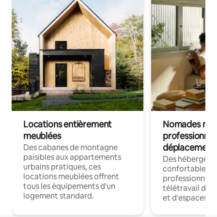
Locations entièrement
Nomades num
meublées
professionnel
déplacement
Des cabanes de montagne
paisibles aux appartements
Des hébergem
urbains pratiques, ces
confortables p
locations meublées offrent
professionnels
tous les équipements d'un
télétravail dis
logement standard.
et d'espaces de