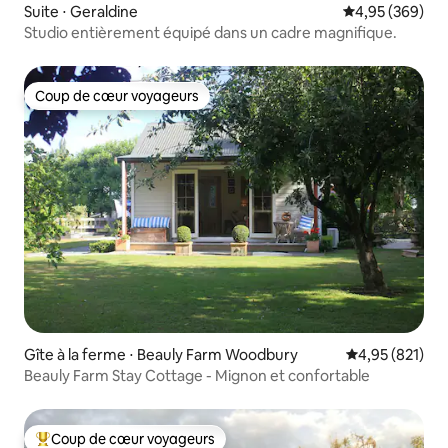
Suite ⋅ Geraldine
Évaluation moy
4,95 (369)
Studio entièrement équipé dans un cadre magnifique.
Coup de cœur voyageurs
Coup de cœur voyageurs
Gîte à la ferme ⋅ Beauly Farm Woodbury
Évaluation moy
4,95 (821)
Beauly Farm Stay Cottage - Mignon et confortable
Coup de cœur voyageurs
Coups de cœur voyageurs les plus appréciés