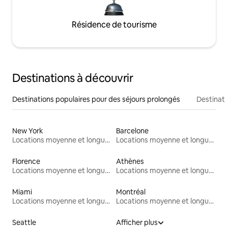
Résidence de tourisme
Destinations à découvrir
Destinations populaires pour des séjours prolongés
Destinati
New York
Barcelone
Locations moyenne et longue durée
Locations moyenne et longue durée
Florence
Athènes
Locations moyenne et longue durée
Locations moyenne et longue durée
Miami
Montréal
Locations moyenne et longue durée
Locations moyenne et longue durée
Seattle
Afficher plus