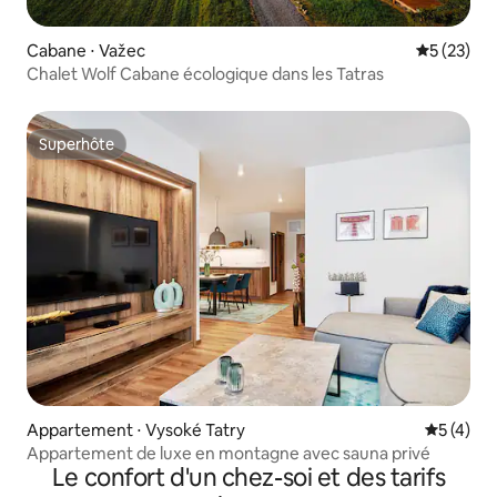
Cabane ⋅ Važec
Évaluation
5 (23)
Chalet Wolf Cabane écologique dans les Tatras
Superhôte
Superhôte
Appartement ⋅ Vysoké Tatry
Évaluatio
5 (4)
Appartement de luxe en montagne avec sauna privé
Le confort d'un chez-soi et des tarifs