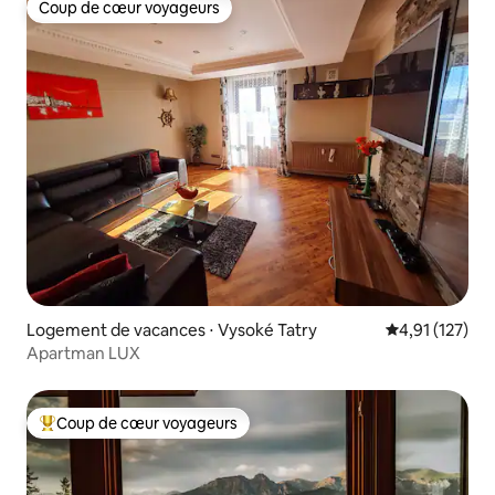
Coup de cœur voyageurs
Coup de cœur voyageurs
Logement de vacances ⋅ Vysoké Tatry
Évaluation moy
4,91 (127)
Apartman LUX
Coup de cœur voyageurs
Coups de cœur voyageurs les plus appréciés