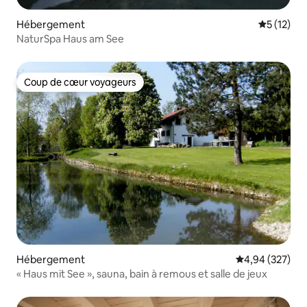
Hébergement
Évaluation
5 (12)
NaturSpa Haus am See
Coup de cœur voyageurs
Coup de cœur voyageurs
Hébergement
Évaluation moy
4,94 (327)
« Haus mit See », sauna, bain à remous et salle de jeux