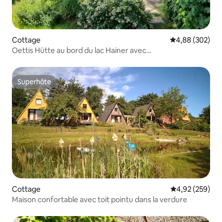
Cottage
Évaluation moy
4,88 (302)
Oettis Hütte au bord du lac Hainer avec
cheminée+canoë+vélos
Superhôte
Superhôte
Cottage
Évaluation moy
4,92 (259)
Maison confortable avec toit pointu dans la verdure