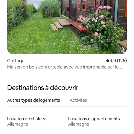
Cottage
Évaluation mo
4,9 (126)
Maison en bois confortable avec vue imprenable sur le
Schlei
Destinations à découvrir
Autres types de logements
Activités
Location de chalets
Locations d'appartements
Allemagne
Allemagne