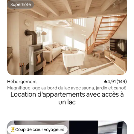
Superhôte
Superhôte
Hébergement
Évaluation moy
4,91 (149)
Magnifique loge au bord du lac avec sauna, jardin et canoë
Location d'appartements avec accès à
un lac
Coup de cœur voyageurs
Coups de cœur voyageurs les plus appréciés