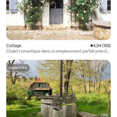
Cottage
Évaluation moy
4,94 (105)
Chalet romantique dans un emplacement parfait près du
lac
Superhôte
Superhôte