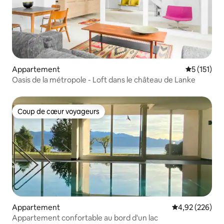
Appartement
Évaluation 
5 (151)
Oasis de la métropole - Loft dans le château de Lanke
Coup de cœur voyageurs
Coup de cœur voyageurs
Appartement
Évaluation moy
4,92 (226)
Appartement confortable au bord d'un lac