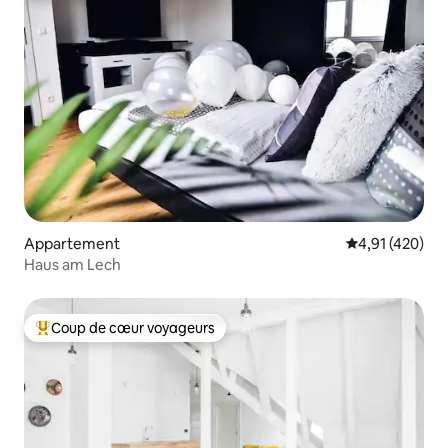
Appartement
Évaluation moy
4,91 (420)
Haus am Lech
Coup de cœur voyageurs
Coups de cœur voyageurs les plus appréciés