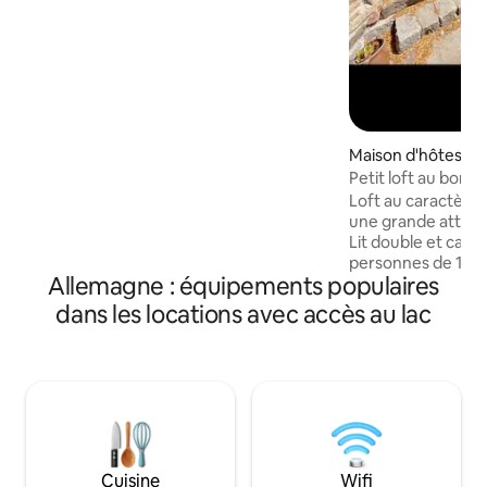
machine à glaçons, un système de
musique Bluetooth, un tourne-disque,
une connexion Wi-Fi, 2 x espace
barbecue, des vélos, un bureau à
domicile, 2 x spa, un cinéma privé, une
balançoire géante, un foyer, un lieu de
baignade, un broyeur à bois et bien plus
encore. Notre restaurant « Hof Bissee »
Maison d'hôtes
avec une cuisine régionale et le petit
Petit loft au bord 
déjeuner (5 min à pied).
Loft au caractère 
une grande attenti
Lit double et canap
personnes de 140 c
Allemagne : équipements populaires
simple, ainsi qu'un 
spacieuse/baigno
dans les locations avec accès au lac
ouvert avec cuisin
soi-même. Espaces
avec table / canap
petit étang. Malgré
la maison principa
intimité complète
de la nature, un li
lisière de forêt. À 
Cuisine
Wifi