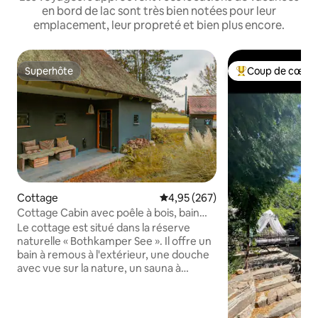
en bord de lac sont très bien notées pour leur
emplacement, leur propreté et bien plus encore.
Superhôte
Coup de cœur 
Superhôte
Coups de cœur vo
Cottage
Évaluation moyenne sur la base 
4,95 (267)
Cottage Cabin avec poêle à bois, bain
nordique et sauna à vapeur
Le cottage est situé dans la réserve
naturelle « Bothkamper See ». Il offre un
bain à remous à l'extérieur, une douche
avec vue sur la nature, un sauna à
vapeur, un poêle à bois, une terrasse, un
canapé XXL et un lit super king-size, une
cuisine entièrement équipée, une