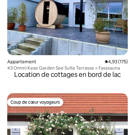
Appartement
Évaluation moy
4,93 (175)
#3 Ommi Kese Garden See Suite Terrasse + Fasssauna
Location de cottages en bord de lac
Coup de cœur voyageurs
Coup de cœur voyageurs