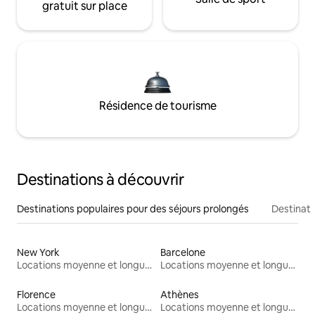
gratuit sur place
Résidence de tourisme
Destinations à découvrir
Destinations populaires pour des séjours prolongés
Destinati
New York
Barcelone
Locations moyenne et longue durée
Locations moyenne et longue durée
Florence
Athènes
Locations moyenne et longue durée
Locations moyenne et longue durée