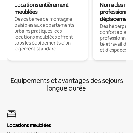
Locations entièrement
Nomades num
meublées
professionnel
déplacement
Des cabanes de montagne
paisibles aux appartements
Des hébergem
urbains pratiques, ces
confortables p
locations meublées offrent
professionnels
tous les équipements d'un
télétravail dis
logement standard.
et d'espaces de
Équipements et avantages des séjours
longue durée
Locations meublées