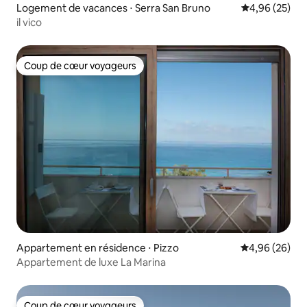
Logement de vacances ⋅ Serra San Bruno
Évaluation mo
4,96 (25)
il vico
Coup de cœur voyageurs
Coup de cœur voyageurs
Appartement en résidence ⋅ Pizzo
Évaluation mo
4,96 (26)
Appartement de luxe La Marina
Coup de cœur voyageurs