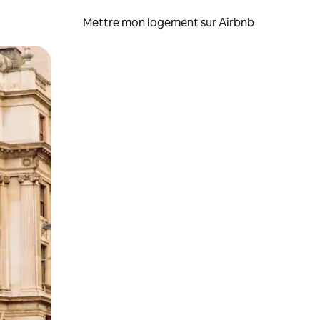
Mettre mon logement sur Airbnb
sant glisser.