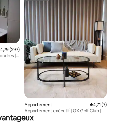
valuation moyenne sur la base de 297 commentaires : 4,79 sur 5
4,79 (297)
Londres |
ntaires : 4,88 sur 5
Appartement
Évaluation moyenne 
4,71 (7)
Appartement exécutif | GX Golf Club |
avantageux
Parking