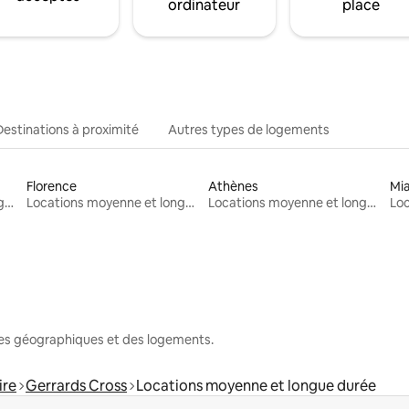
ordinateur
place
Destinations à proximité
Autres types de logements
Florence
Athènes
Mi
Locations moyenne et longue durée
Locations moyenne et longue durée
Locations moyenne et longue durée
nes géographiques et des logements.
ire
Gerrards Cross
Locations moyenne et longue durée