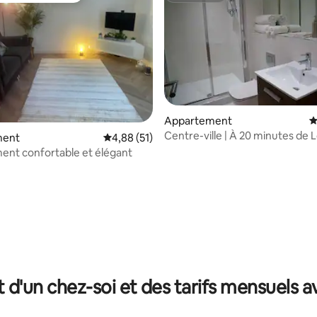
Appartement
É
Centre-ville | À 20 minutes de 
 la base de 78 commentaires : 4,95 sur 5
ment
Évaluation moyenne sur la base de 51 comme
4,88 (51)
Parking inclus
nt confortable et élégant
t d'un chez-soi et des tarifs mensuels 