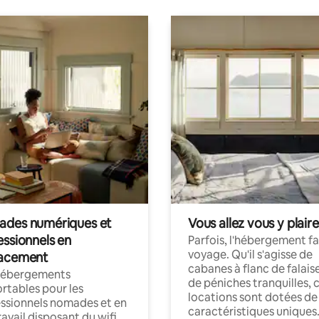
des numériques et
Vous allez vous y plaire
essionnels en
Parfois, l'hébergement fai
voyage. Qu'il s'agisse de
acement
cabanes à flanc de falais
hébergements
de péniches tranquilles, 
rtables pour les
locations sont dotées de
ssionnels nomades et en
caractéristiques uniques
ravail disposant du wifi