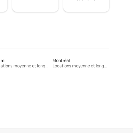
ami
Montréal
Locations moyenne et longue durée
Locations moyenne et longue durée