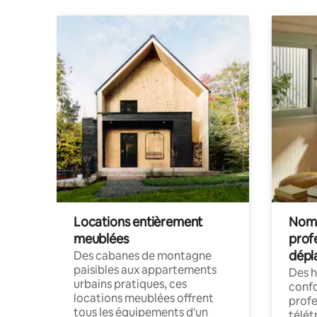
Locations entièrement
Noma
meublées
prof
dépl
Des cabanes de montagne
paisibles aux appartements
Des 
urbains pratiques, ces
confo
locations meublées offrent
profe
tous les équipements d'un
télét