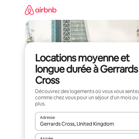
Aller
directement
au
contenu
Locations moyenne et
longue durée à Gerrards
Cross
Découvrez des logements où vous vous sente
comme chez vous pour un séjour d'un mois ou
plus.
Adresse
Lorsque les résultats s'affichent, utilisez les flèc
Arrivée