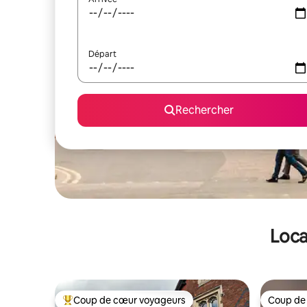
Départ
Rechercher
Loca
Coup de cœur voyageurs
Coup de
Coups de cœur voyageurs les plus appréciés
Coup de