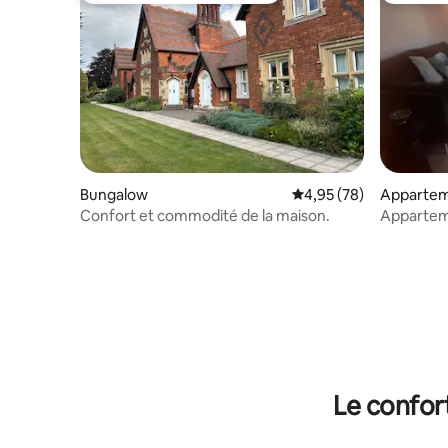
Bungalow
Évaluation moyenne sur
4,95 (78)
Apparte
Confort et commodité de la maison.
Apparteme
Le confor