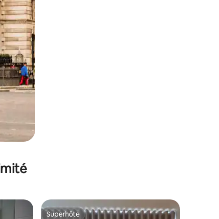
imité
Superhôte
Superhôte