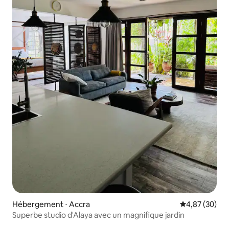
Hébergement ⋅ Accra
Évaluation mo
4,87 (30)
Superbe studio d'Alaya avec un magnifique jardin