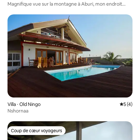
Magnifique vue sur la montagne à Aburi, mon endroit
heureux !
Villa ⋅ Old Ningo
Évaluatio
5 (4)
Nshornaa
Coup de cœur voyageurs
Coup de cœur voyageurs