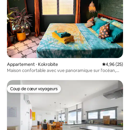
Appartement ⋅ Kokrobite
Évaluation mo
4,96 (25)
Maison confortable avec vue panoramique sur l'océan,
climatisation et Starlink
Coup de cœur voyageurs
Coup de cœur voyageurs