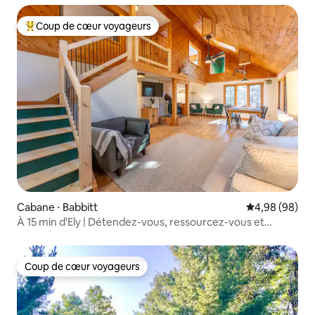
Coup de cœur voyageurs
Coups de cœur voyageurs les plus appréciés
Cabane ⋅ Babbitt
Évaluation mo
4,98 (98)
À 15 min d'Ely | Détendez-vous, ressourcez-vous et
explorez | Sentiers
Coup de cœur voyageurs
Coup de cœur voyageurs