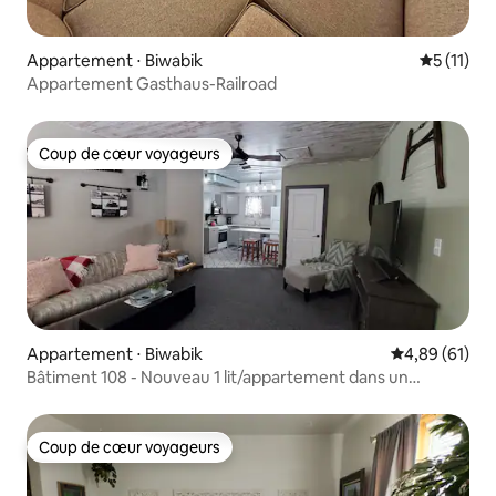
Appartement ⋅ Biwabik
Évaluatio
5 (11)
Appartement Gasthaus-Railroad
Coup de cœur voyageurs
Coup de cœur voyageurs
Appartement ⋅ Biwabik
Évaluation mo
4,89 (61)
Bâtiment 108 - Nouveau 1 lit/appartement dans un
emplacement idéal !
Coup de cœur voyageurs
Coup de cœur voyageurs