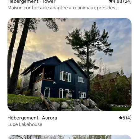
Hébergement ⋅ Tower
Évaluation mo
4,88 (24)
Maison confortable adaptée aux animaux près des
sentiers de randonnée
Hébergement ⋅ Aurora
Évaluatio
5 (4)
Luxe Lakehouse