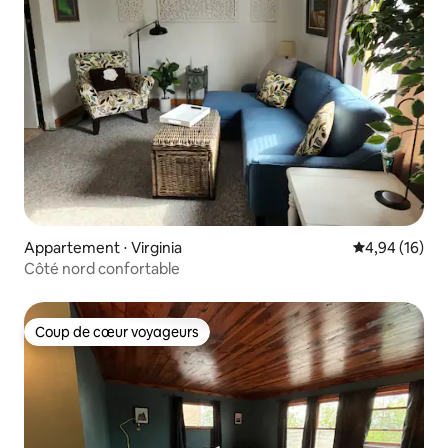
Appartement ⋅ Virginia
Évaluation mo
4,94 (16)
Côté nord confortable
Coup de cœur voyageurs
Coup de cœur voyageurs