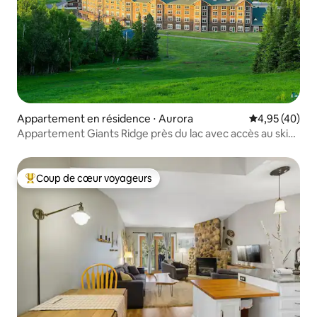
Appartement en résidence ⋅ Aurora
Évaluation mo
4,95 (40)
Appartement Giants Ridge près du lac avec accès au ski
et au golf
Coup de cœur voyageurs
Coups de cœur voyageurs les plus appréciés