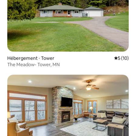
Hébergement ⋅ Tower
Évaluation
5 (10)
The Meadow- Tower, MN