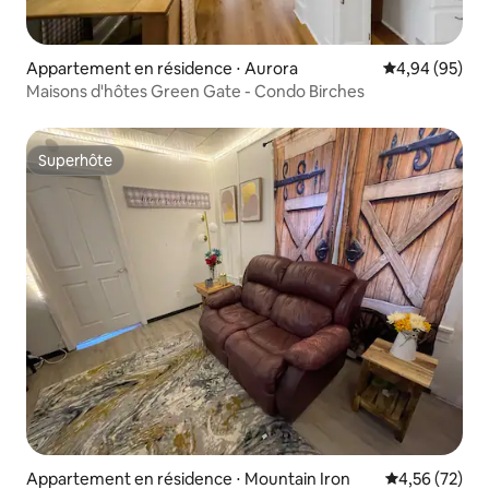
Appartement en résidence ⋅ Aurora
Évaluation mo
4,94 (95)
Maisons d'hôtes Green Gate - Condo Birches
Superhôte
Superhôte
Appartement en résidence ⋅ Mountain Iron
Évaluation mo
4,56 (72)