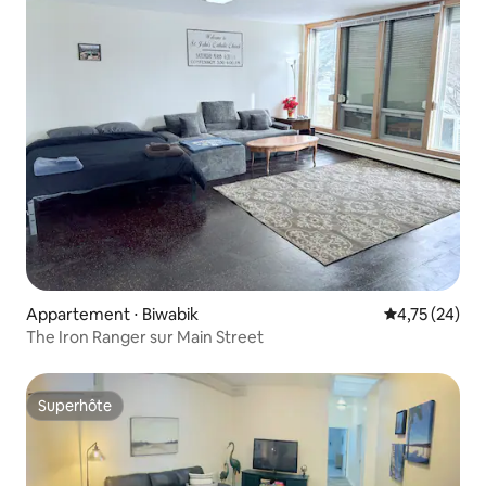
Appartement ⋅ Biwabik
Évaluation mo
4,75 (24)
The Iron Ranger sur Main Street
Superhôte
Superhôte