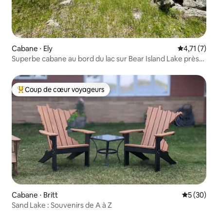
Cabane ⋅ Ely
Évaluation 
4,71 (7)
Superbe cabane au bord du lac sur Bear Island Lake près
d'Ely !
Coup de cœur voyageurs
Coups de cœur voyageurs les plus appréciés
Cabane ⋅ Britt
Évaluation
5 (30)
Sand Lake : Souvenirs de A à Z