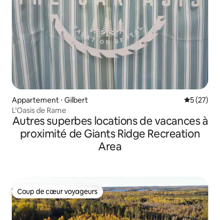
Appartement ⋅ Gilbert
Évaluation
5 (27)
L'Oasis de Rame
Autres superbes locations de vacances à
proximité de Giants Ridge Recreation
Area
Coup de cœur voyageurs
Coup de cœur voyageurs