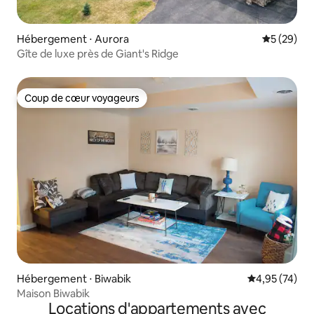
Hébergement ⋅ Aurora
Évaluation
5 (29)
Gîte de luxe près de Giant's Ridge
Coup de cœur voyageurs
Coup de cœur voyageurs
Hébergement ⋅ Biwabik
Évaluation mo
4,95 (74)
Maison Biwabik
Locations d'appartements avec