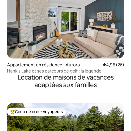
Appartement en résidence ⋅ Aurora
Évaluation mo
4,96 (26)
Hank's Lake et ses parcours de golf : la légende
Location de maisons de vacances
adaptées aux familles
Coup de cœur voyageurs
Coups de cœur voyageurs les plus appréciés