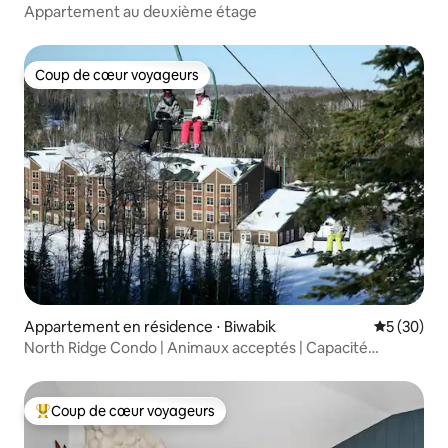
Appartement au deuxième étage
Coup de cœur voyageurs
Coup de cœur voyageurs
Appartement en résidence ⋅ Biwabik
Évaluation
5 (30)
North Ridge Condo | Animaux acceptés | Capacité
d'accueil de 10 personnes
Coup de cœur voyageurs
Coups de cœur voyageurs les plus appréciés