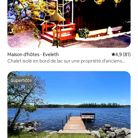
Maison d'hôtes ⋅ Eveleth
Évaluation m
4,9 (81)
Chalet isolé en bord de lac sur une propriété d'anciens
combattants
Superhôte
Superhôte