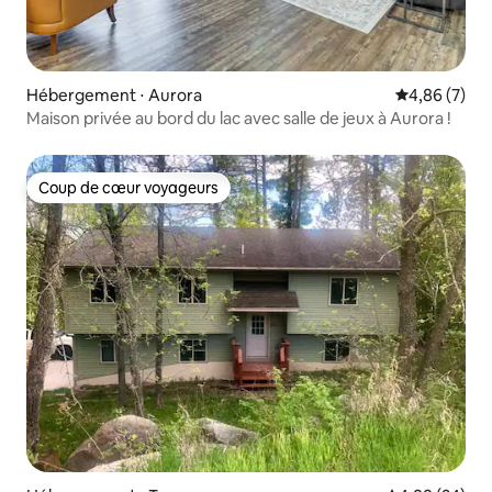
Hébergement ⋅ Aurora
Évaluation m
4,86 (7)
Maison privée au bord du lac avec salle de jeux à Aurora !
Coup de cœur voyageurs
Coup de cœur voyageurs