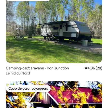
Camping-car/caravane ⋅ Iron Junction
Évaluation mo
4,86 (28)
Le nid du Nord
Coup de cœur voyageurs
Coup de cœur voyageurs