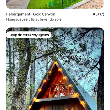
Hébergement ⋅ Gold Canyon
Évaluation
5 (17)
Majestueuse villa au lever du soleil
Coup de cœur voyageurs
Coup de cœur voyageurs