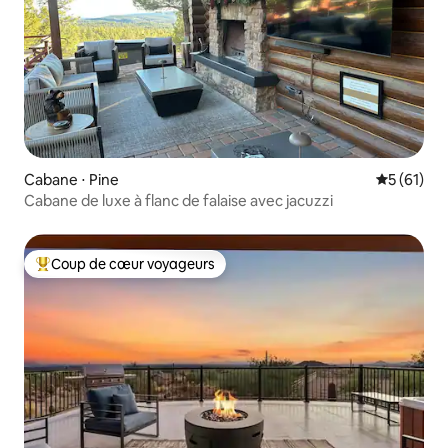
Cabane ⋅ Pine
Évaluation
5 (61)
Cabane de luxe à flanc de falaise avec jacuzzi
Coup de cœur voyageurs
Coups de cœur voyageurs les plus appréciés