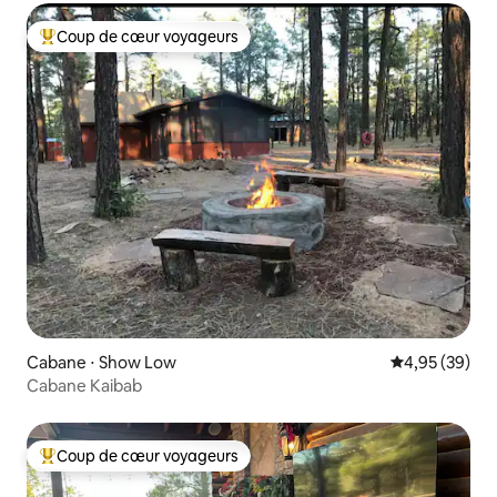
Coup de cœur voyageurs
Coups de cœur voyageurs les plus appréciés
Cabane ⋅ Show Low
Évaluation mo
4,95 (39)
Cabane Kaibab
Coup de cœur voyageurs
Coups de cœur voyageurs les plus appréciés