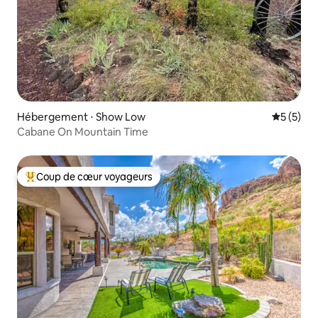
Hébergement ⋅ Show Low
Évaluatio
5 (5)
Cabane On Mountain Time
Coup de cœur voyageurs
Coups de cœur voyageurs les plus appréciés