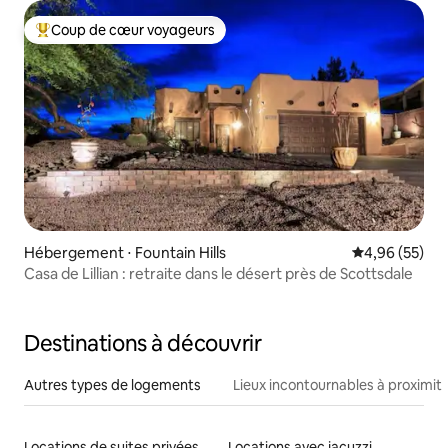
Coup de cœur voyageurs
Coups de cœur voyageurs les plus appréciés
Hébergement ⋅ Fountain Hills
Évaluation mo
4,96 (55)
Casa de Lillian : retraite dans le désert près de Scottsdale
Destinations à découvrir
Autres types de logements
Lieux incontournables à proximit
Locations de suites privées
Locations avec jacuzzi