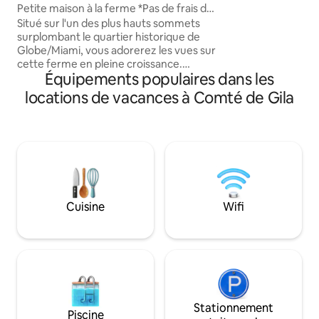
cheval ou en quad. 
Petite maison à la ferme *Pas de frais de
cependant, nous n'
ménage*
Situé sur l'un des plus hauts sommets
la circulation ou d
surplombant le quartier historique de
bruit le plus fort
Globe/Miami, vous adorerez les vues sur
habituellement es
cette ferme en pleine croissance.
d'un élan à proximi
Équipements populaires dans les
Commencez votre journée en
mugissement d'un
dégustant des œufs frais du poulailler
locations de vacances à Comté de Gila
voisine. Par une nu
avant de partir pour les nombreuses
voir un milliard d'ét
aventures locales. Explorez le centre-
ville de Globe, dirigez-vous vers les
montagnes Pinal pour faire de la
randonnée ou découvrez le lac
Roosevelt à moins de 30 minutes.
Beaucoup de places de stationnement
pour les bateaux et les remorques (max
Cuisine
Wifi
22 pieds). La petite maison comprend
tous les équipements d'une maison !
Lors du départ, éteignez simplement la
climatisation ou le chauffage.
Stationnement
Piscine