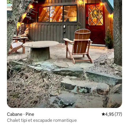
Cabane ⋅ Pine
Évaluation mo
4,95 (77)
Chalet tipi et escapade romantique