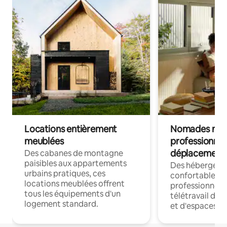
Locations entièrement
Nomades num
meublées
professionnel
déplacement
Des cabanes de montagne
paisibles aux appartements
Des hébergem
urbains pratiques, ces
confortables p
locations meublées offrent
professionnels
tous les équipements d'un
télétravail dis
logement standard.
et d'espaces de