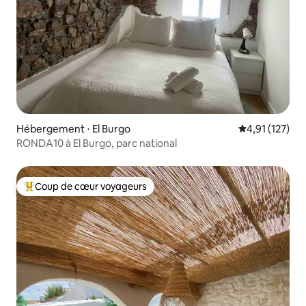
Hébergement ⋅ El Burgo
Évaluation moy
4,91 (127)
RONDA10 à El Burgo, parc national
Coup de cœur voyageurs
Coups de cœur voyageurs les plus appréciés