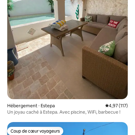
Hébergement ⋅ Estepa
Évaluation moy
4,97 (117)
Un joyau caché à Estepa. Avec piscine, WiFi, barbecue !
Coup de cœur voyageurs
Coup de cœur voyageurs