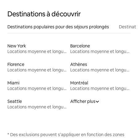
Destinations à découvrir
Destinations populaires pour des séjours prolongés
Destinati
New York
Barcelone
Locations moyenne et longue durée
Locations moyenne et longue durée
Florence
Athènes
Locations moyenne et longue durée
Locations moyenne et longue durée
Miami
Montréal
Locations moyenne et longue durée
Locations moyenne et longue durée
Seattle
Afficher plus
Locations moyenne et longue durée
* Des exclusions peuvent s'appliquer en fonction des zones