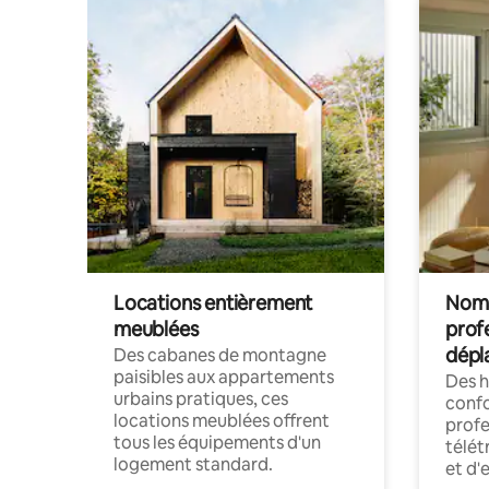
Locations entièrement
Noma
meublées
prof
dépl
Des cabanes de montagne
paisibles aux appartements
Des 
urbains pratiques, ces
confo
locations meublées offrent
profe
tous les équipements d'un
télét
logement standard.
et d'