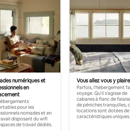
des numériques et
Vous allez vous y plaire
essionnels en
Parfois, l'hébergement fai
voyage. Qu'il s'agisse de
acement
cabanes à flanc de falais
hébergements
de péniches tranquilles, 
rtables pour les
locations sont dotées de
ssionnels nomades et en
caractéristiques uniques
ravail disposant du wifi
espaces de travail dédiés.