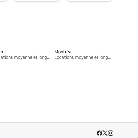
ami
Montréal
Locations moyenne et longue durée
Locations moyenne et longue durée