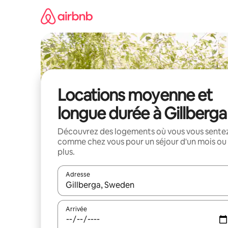
Aller
directement
au
contenu
Locations moyenne et
longue durée à Gillberga
Découvrez des logements où vous vous sente
comme chez vous pour un séjour d'un mois ou
plus.
Adresse
Lorsque les résultats s'affichent, utilisez les flèc
Arrivée