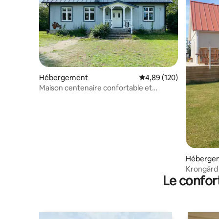
Hébergement
Évaluation moyenne sur 
4,89 (120)
Maison centenaire confortable et
rénovée avec wifi
Héberge
Krongård
Le confor