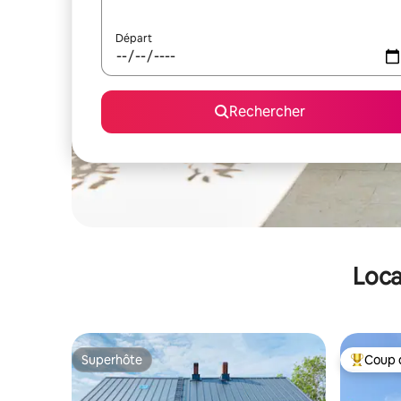
Départ
Rechercher
Loca
Superhôte
Coup 
Superhôte
Coups de