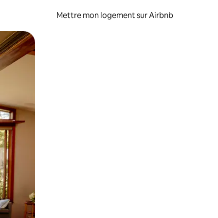
Mettre mon logement sur Airbnb
sant glisser.