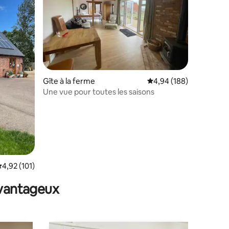
taires : 4,94 sur 5
Gîte à la ferme
Évaluation moyenne sur
4,94 (188)
Une vue pour toutes les saisons
valuation moyenne sur la base de 101 commentaires : 4,92 sur 5
4,92 (101)
avantageux