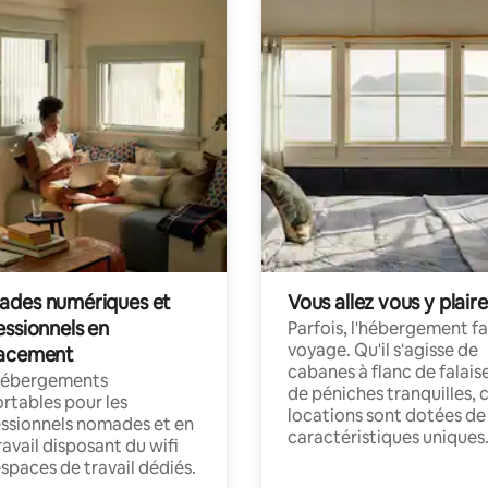
des numériques et
Vous allez vous y plaire
essionnels en
Parfois, l'hébergement fai
voyage. Qu'il s'agisse de
acement
cabanes à flanc de falais
hébergements
de péniches tranquilles, 
rtables pour les
locations sont dotées de
ssionnels nomades et en
caractéristiques uniques
ravail disposant du wifi
espaces de travail dédiés.