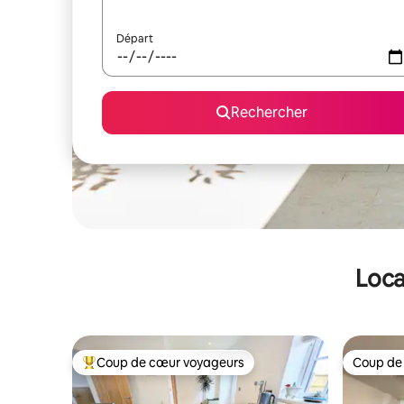
Départ
Rechercher
Loca
Coup de cœur voyageurs
Coup de
Coups de cœur voyageurs les plus appréciés
Coup de