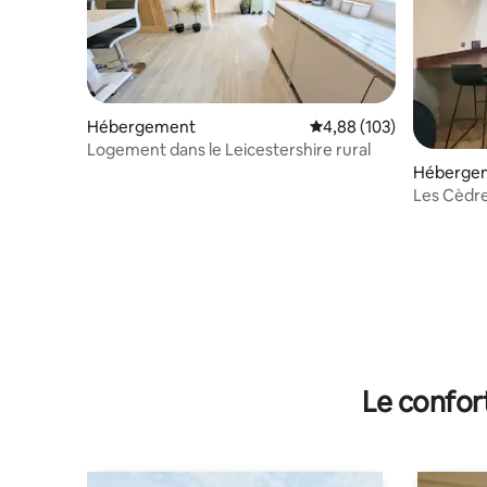
Hébergement
Évaluation moyenne sur 
4,88 (103)
Logement dans le Leicestershire rural
Héberge
Les Cèdr
confortab
Le confor