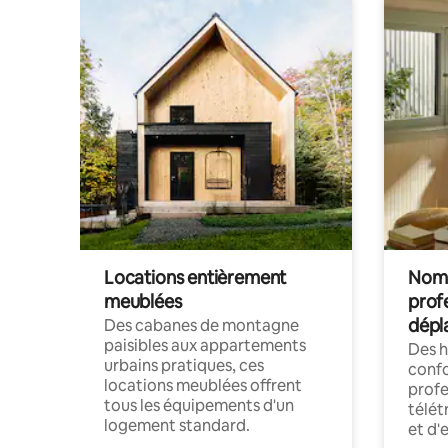
Locations entièrement
Noma
meublées
prof
dépl
Des cabanes de montagne
paisibles aux appartements
Des 
urbains pratiques, ces
confo
locations meublées offrent
profe
tous les équipements d'un
télét
logement standard.
et d'