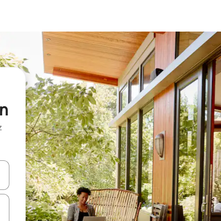
on
z
hes vers le haut et vers le bas pour les parcourir ou en appuyant et en fai