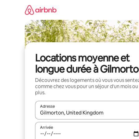
Aller
directement
au
contenu
Locations moyenne et
longue durée à Gilmort
Découvrez des logements où vous vous sente
comme chez vous pour un séjour d'un mois ou
plus.
Adresse
Lorsque les résultats s'affichent, utilisez les flèc
Arrivée