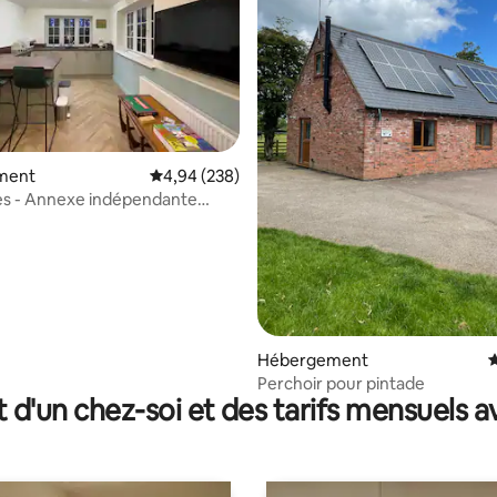
la base de 103 commentaires : 4,88 sur 5
ment
Évaluation moyenne sur la base de 238 commen
4,94 (238)
es - Annexe indépendante
le
Hébergement
É
Perchoir pour pintade
t d'un chez-soi et des tarifs mensuels 