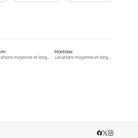
ami
Montréal
Locations moyenne et longue durée
Locations moyenne et longue durée