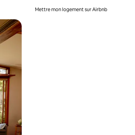
Mettre mon logement sur Airbnb
sant glisser.